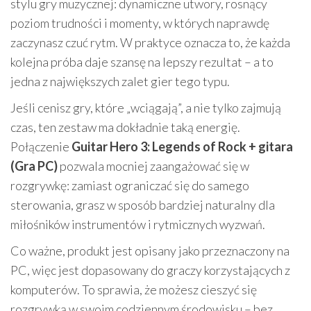
stylu gry muzycznej: dynamiczne utwory, rosnący
poziom trudności i momenty, w których naprawdę
zaczynasz czuć rytm. W praktyce oznacza to, że każda
kolejna próba daje szansę na lepszy rezultat – a to
jedna z największych zalet gier tego typu.
Jeśli cenisz gry, które „wciągają”, a nie tylko zajmują
czas, ten zestaw ma dokładnie taką energię.
Połączenie
Guitar Hero 3: Legends of Rock + gitara
(Gra PC)
pozwala mocniej zaangażować się w
rozgrywkę: zamiast ograniczać się do samego
sterowania, grasz w sposób bardziej naturalny dla
miłośników instrumentów i rytmicznych wyzwań.
Co ważne, produkt jest opisany jako przeznaczony na
PC, więc jest dopasowany do graczy korzystających z
komputerów. To sprawia, że możesz cieszyć się
rozgrywką w swoim codziennym środowisku – bez