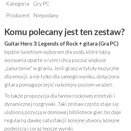
Kategoria
Gry PC
Producent
Niepodany
Komu polecany jest ten zestaw?
Guitar Hero 3: Legends of Rock + gitara (Gra PC)
będzie świetnym wyborem dla osób, które lubią
wyzwania oparte o rytm i chcą poczuć większe
„zanurzenie” w graniu. Jeśli grasz w tytuły muzyczne
dla emocji, a nie tylko dla samego wyniku, dołączona
gitara pomaga przejść na kolejny poziom wrażeń.
To także propozycja dla fanów rockowej estetyki i
dynamicznej rozgrywki. Taki zestaw często staje się
ulubioną pozycją w domowej bibliotece gier, bo daje
regularną dawkę satysfakcji: kolejne utwory, kolejne
podejścia i coraz lepsze wyniki.