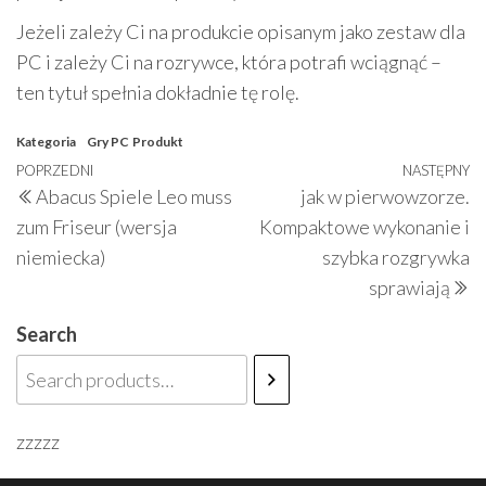
Jeżeli zależy Ci na produkcie opisanym jako zestaw dla
PC i zależy Ci na rozrywce, która potrafi wciągnąć –
ten tytuł spełnia dokładnie tę rolę.
Kategoria
Gry PC
Produkt
Nawigacja
Poprzedni
POPRZEDNI
NASTĘPNY
N
Abacus Spiele Leo muss
jak w pierwowzorze.
wpisu
wpis
w
zum Friseur (wersja
Kompaktowe wykonanie i
niemiecka)
szybka rozgrywka
sprawiają
Search
zzzzz