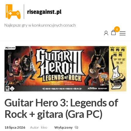
Przejdź
do
treści
Najlepsze gry w konkurencyjnych cenach
0
Guitar Hero 3: Legends of
Rock + gitara (Gra PC)
18 lipca 2026
Autor
kleo
Wyłączony