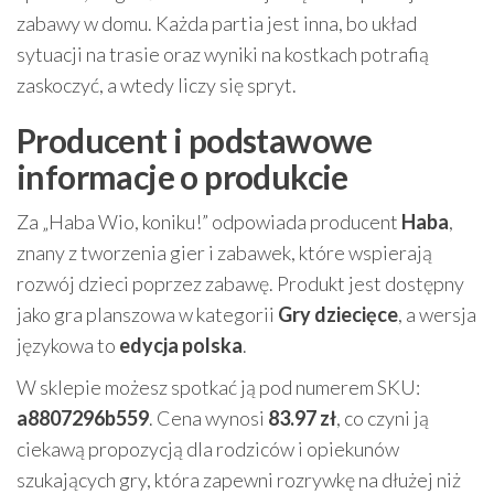
zabawy w domu. Każda partia jest inna, bo układ
sytuacji na trasie oraz wyniki na kostkach potrafią
zaskoczyć, a wtedy liczy się spryt.
Producent i podstawowe
informacje o produkcie
Za „Haba Wio, koniku!” odpowiada producent
Haba
,
znany z tworzenia gier i zabawek, które wspierają
rozwój dzieci poprzez zabawę. Produkt jest dostępny
jako gra planszowa w kategorii
Gry dziecięce
, a wersja
językowa to
edycja polska
.
W sklepie możesz spotkać ją pod numerem SKU:
a8807296b559
. Cena wynosi
83.97 zł
, co czyni ją
ciekawą propozycją dla rodziców i opiekunów
szukających gry, która zapewni rozrywkę na dłużej niż