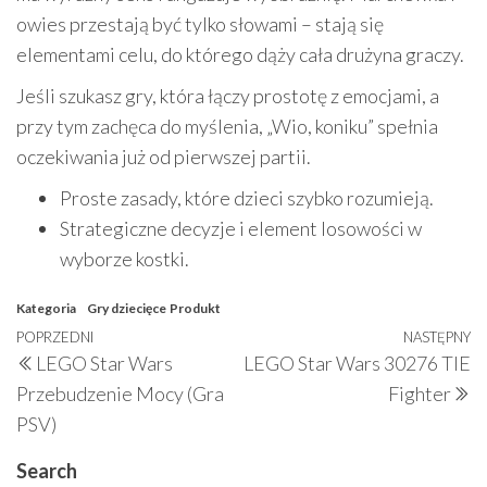
owies przestają być tylko słowami – stają się
elementami celu, do którego dąży cała drużyna graczy.
Jeśli szukasz gry, która łączy prostotę z emocjami, a
przy tym zachęca do myślenia, „Wio, koniku” spełnia
oczekiwania już od pierwszej partii.
Proste zasady, które dzieci szybko rozumieją.
Strategiczne decyzje i element losowości w
wyborze kostki.
Kategoria
Gry dziecięce
Produkt
Nawigacja
Poprzedni
POPRZEDNI
NASTĘPNY
N
LEGO Star Wars
LEGO Star Wars 30276 TIE
wpisu
wpis
w
Przebudzenie Mocy (Gra
Fighter
PSV)
Search