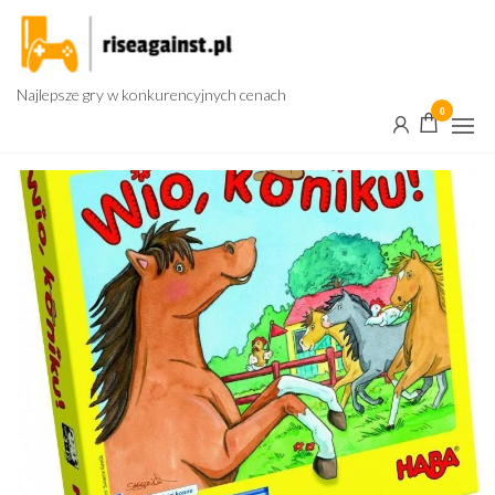
Przejdź
do
treści
Najlepsze gry w konkurencyjnych cenach
0