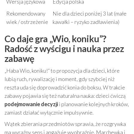
Wersja językowa
Edycja polska
Rekomendowany
Nie dla dzieci poniżej 3 lat (małe
wiek / ostrzeżenie
kawałki – ryzyko zadławienia)
Co daje gra „Wio, koniku”?
Radość z wyścigu i nauka przez
zabawę
„Haba Wio, koniku!” to propozycja dla dzieci, które
lubią ruch, rywalizację i moment, gdy szybciej niż
reszta uda się doprowadzić konia do boksu. W trakcie
zabawy pojawia się też naturalna nauka: dzieci ćwiczą
podejmowanie decyzji
i planowanie kolejnych kroków,
zamiast działać wyłącznie impulsywnie.
Wątek zbierania przedmiotów sprawia, że rozgrywka
ma wyraźny sens i angażuje wyobraźnię. Marchewka i