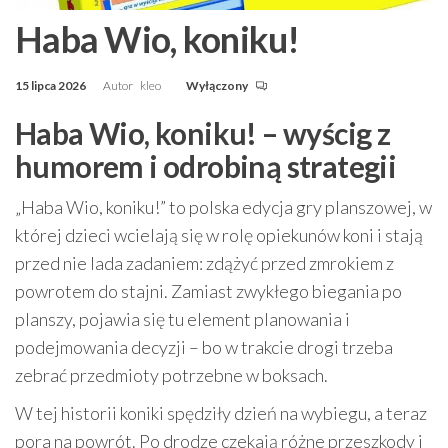
Haba Wio, koniku!
15 lipca 2026
Autor
kleo
Wyłączony
Haba Wio, koniku! – wyścig z
humorem i odrobiną strategii
„Haba Wio, koniku!” to polska edycja gry planszowej, w
której dzieci wcielają się w rolę opiekunów koni i stają
przed nie lada zadaniem: zdążyć przed zmrokiem z
powrotem do stajni. Zamiast zwykłego biegania po
planszy, pojawia się tu element planowania i
podejmowania decyzji – bo w trakcie drogi trzeba
zebrać przedmioty potrzebne w boksach.
W tej historii koniki spędziły dzień na wybiegu, a teraz
pora na powrót. Po drodze czekają różne przeszkody i