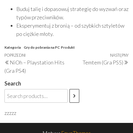
Buduj talię i dopasowuj strategię do wyzwań oraz
typów przeciwników.
Eksperymentuj z bronią – od szybkich sztyletów
po ciężkie młoty.
Kategoria
Gry do pobrania na PC
Produkt
Nawigacja
Poprzedni
POPRZEDNI
NASTĘPNY
N
NiOh – Playstation Hits
Temtem (Gra PS5)
wpisu
wpis
w
(Gra PS4)
Search
zzzzz