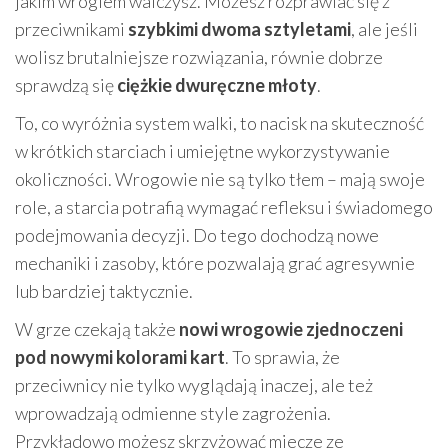
jakim wrogiem walczysz. Możesz rozprawiać się z
przeciwnikami
szybkimi dwoma sztyletami
, ale jeśli
wolisz brutalniejsze rozwiązania, równie dobrze
sprawdzą się
ciężkie dwuręczne młoty
.
To, co wyróżnia system walki, to nacisk na skuteczność
w krótkich starciach i umiejętne wykorzystywanie
okoliczności. Wrogowie nie są tylko tłem – mają swoje
role, a starcia potrafią wymagać refleksu i świadomego
podejmowania decyzji. Do tego dochodzą nowe
mechaniki i zasoby, które pozwalają grać agresywnie
lub bardziej taktycznie.
W grze czekają także
nowi wrogowie zjednoczeni
pod nowymi kolorami kart
. To sprawia, że
przeciwnicy nie tylko wyglądają inaczej, ale też
wprowadzają odmienne style zagrożenia.
Przykładowo możesz skrzyżować miecze ze