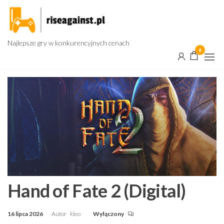
Przejdź
do
treści
Najlepsze gry w konkurencyjnych cenach
0
Hand of Fate 2 (Digital)
16 lipca 2026
Autor
kleo
Wyłączony