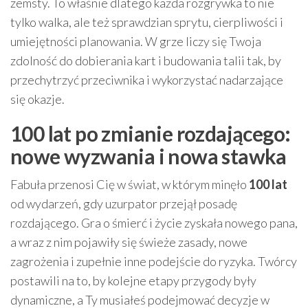
zemsty. To właśnie dlatego każda rozgrywka to nie
tylko walka, ale też sprawdzian sprytu, cierpliwości i
umiejętności planowania. W grze liczy się Twoja
zdolność do dobierania kart i budowania talii tak, by
przechytrzyć przeciwnika i wykorzystać nadarzające
się okazje.
100 lat po zmianie rozdającego:
nowe wyzwania i nowa stawka
Fabuła przenosi Cię w świat, w którym minęło
100 lat
od wydarzeń, gdy uzurpator przejął posadę
rozdającego. Gra o śmierć i życie zyskała nowego pana,
a wraz z nim pojawiły się świeże zasady, nowe
zagrożenia i zupełnie inne podejście do ryzyka. Twórcy
postawili na to, by kolejne etapy przygody były
dynamiczne, a Ty musiałeś podejmować decyzje w