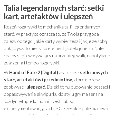
Talia legendarnych starć: setki
kart, artefaktów i ulepszeń
Rdzeń rozgrywki to mechanika talii legendarnych
starć. W praktyce oznacza to, że Twoja przygoda
zależy od tego, jakie karty wybierzesz i jak je ze sobą
połączysz. To nie tylko element „kolekcjonerski”, ale
realny silnik wpływający na przebieg walk, napotykane
zdarzenia i tempo rozgrywki.
W
Hand of Fate 2 (Digital)
znajdziesz
setki nowych
starć, artefaktów i przedmiotów
, które możesz
zdobywać i
ulepszać
. Dzięki temu budowanie postaci i
dopasowywanie ekwipunku do stylu gry ma sens na
każdym etapie kampanii. Jeśli lubisz
eksperymentować, gra daje Ci szerokie pole manewru: