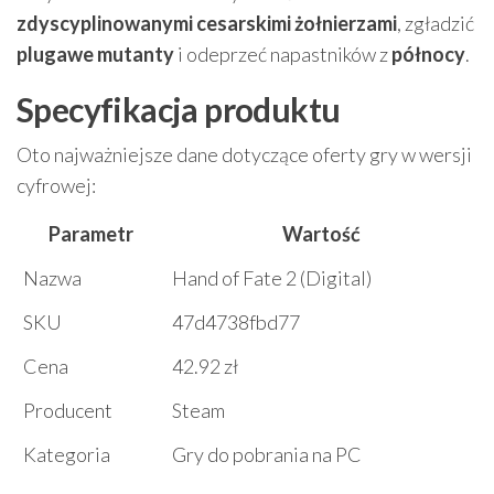
zdyscyplinowanymi cesarskimi żołnierzami
, zgładzić
plugawe mutanty
i odeprzeć napastników z
północy
.
Specyfikacja produktu
Oto najważniejsze dane dotyczące oferty gry w wersji
cyfrowej:
Parametr
Wartość
Nazwa
Hand of Fate 2 (Digital)
SKU
47d4738fbd77
Cena
42.92 zł
Producent
Steam
Kategoria
Gry do pobrania na PC