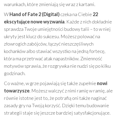
warunkach, które zmieniają się wraz z kartami.
W
Hand of Fate 2 (Digital)
czeka na Ciebie
22
ekscytujące nowe wyzwania
. Każde z nich dokładnie
sprawdza Twoje umiejętności budowy talii – to w niej
ukryty jest klucz do sukcesu. Możesz polować na
złowrogich zabójców, łączyć nieszczęśliwych
kochanków albo stawiać wszystko na jedną fortecę,
która ma przetrwać atak napastników. Zmienność
motywów sprawia, że rozgrywka nie nudzi się po kilku
godzinach.
Co ważne, w grze pojawiają się także zupełnie
nowi
towarzysze
. Możesz walczyć z nimi ramię w ramię, ale
równie istotne jest to, że potrafią oni także naginać
zasady gry na Twoją korzyść. Dzięki temu budowanie
strategii staje się jeszcze bardziej satysfakcjonujące.