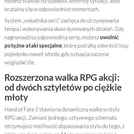
możesz stawiać na szybkość, kontrolę sytuacji, albo
brutalną siłę w odpowiednich momentach.
System „wskaźnika serii” zachęca do utrzymywania
tempa i wykonywania skoordynowanych działań. Gdy
nagromadzisz odpowiednią serię, możesz
uwolnić
potężne ataki specjalne
, które potrafią odwrócić losy
pojedynku nawet wtedy, gdy sytuacja zaczyna
wyglądać źle.
Rozszerzona walka RPG akcji:
od dwóch sztyletów po ciężkie
młoty
Hand of Fate 2 stawia na dynamiczną walkę w stylu
RPG akcji. Zamiast jednego, sztywnego schematu
otrzymujesz możliwość dopasowania stylu do tego, z