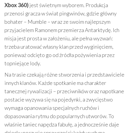
Xbox 360)
jest świetnym wyborem. Produkcja
przenosi gracza w świat pingwinów, gdzie główny
bohater – Mumble – wraz ze swoim najlepszym
przyjacielem Ramonem przemierza Antarktydę. Ich
misja jest prosta w założeniu, ale pełna wyzwań:
trzeba uratować własny klan przed wyginięciem,
ponieważ odcięto go od źródła pożywienia przez
topniejące lody.
Na trasie czekają różne stworzenia i przedstawiciele
innych klanów. Każde spotkanie ma charakter
tanecznej rywalizacji – przeciwników oraz napotkane
postacie wyzywa się na pojedynki, a zwycięstwo
wymaga opanowania specjalnych ruchów i
dopasowania rytmu do popularnych utworów. To
właśnie taniec napędza fabułę, a jednocześnie daje
dziecku poczucie sprawczości: każdy ruch ma