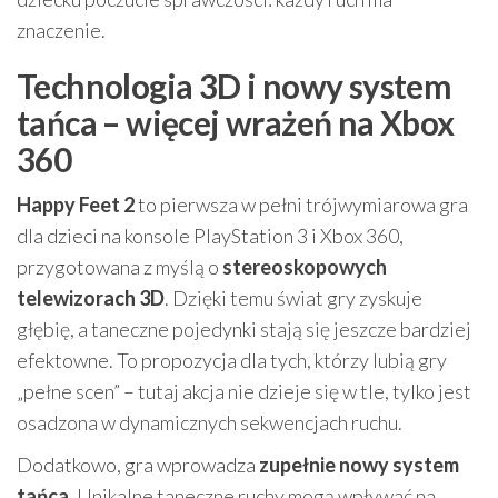
znaczenie.
Technologia 3D i nowy system
tańca – więcej wrażeń na Xbox
360
Happy Feet 2
to pierwsza w pełni trójwymiarowa gra
dla dzieci na konsole PlayStation 3 i Xbox 360,
przygotowana z myślą o
stereoskopowych
telewizorach 3D
. Dzięki temu świat gry zyskuje
głębię, a taneczne pojedynki stają się jeszcze bardziej
efektowne. To propozycja dla tych, którzy lubią gry
„pełne scen” – tutaj akcja nie dzieje się w tle, tylko jest
osadzona w dynamicznych sekwencjach ruchu.
Dodatkowo, gra wprowadza
zupełnie nowy system
tańca
. Unikalne taneczne ruchy mogą wpływać na