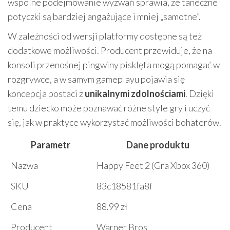
wspólne podejmowanie wyzwań sprawia, że taneczne
potyczki są bardziej angażujące i mniej „samotne”.
W zależności od wersji platformy dostępne są też
dodatkowe możliwości. Producent przewiduje, że na
konsoli przenośnej pingwiny pisklęta mogą pomagać w
rozgrywce, a w samym gameplayu pojawia się
koncepcja postaci z
unikalnymi zdolnościami
. Dzięki
temu dziecko może poznawać różne style gry i uczyć
się, jak w praktyce wykorzystać możliwości bohaterów.
Parametr
Dane produktu
Nazwa
Happy Feet 2 (Gra Xbox 360)
SKU
83c18581fa8f
Cena
88.99 zł
Producent
Warner Bros