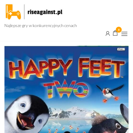
Przejdź
do
treści
Najlepsze gry w konkurencyjnych cenach
0