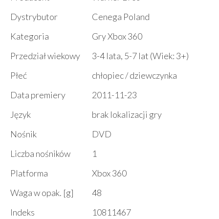
Dystrybutor
Cenega Poland
Kategoria
Gry Xbox 360
Przedział wiekowy
3-4 lata, 5-7 lat (Wiek: 3+)
Płeć
chłopiec / dziewczynka
Data premiery
2011-11-23
Język
brak lokalizacji gry
Nośnik
DVD
Liczba nośników
1
Platforma
Xbox 360
Waga w opak. [g]
48
Indeks
10811467