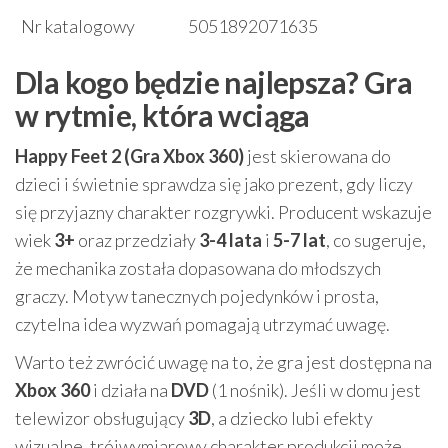
Nr katalogowy
5051892071635
Dla kogo będzie najlepsza? Gra
w rytmie, która wciąga
Happy Feet 2 (Gra Xbox 360)
jest skierowana do
dzieci i świetnie sprawdza się jako prezent, gdy liczy
się przyjazny charakter rozgrywki. Producent wskazuje
wiek
3+
oraz przedziały
3-4 lata
i
5-7 lat
, co sugeruje,
że mechanika została dopasowana do młodszych
graczy. Motyw tanecznych pojedynków i prosta,
czytelna idea wyzwań pomagają utrzymać uwagę.
Warto też zwrócić uwagę na to, że gra jest dostępna na
Xbox 360
i działa na
DVD
(1 nośnik). Jeśli w domu jest
telewizor obsługujący
3D
, a dziecko lubi efekty
wizualne, trójwymiarowy charakter produkcji może