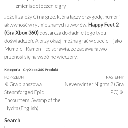
zmieniać otoczenie gry
Jeżeli zależy Ci na grze, która łączy przygodę, humor i
aktywność w rytmie znanych utworów,
Happy Feet 2
(Gra Xbox 360)
dostarcza dokładnie tego typu
doświadczeń. A przy okazji można grać w duecie – jako
Mumble i Ramon – co sprawia, że zabawa łatwo
przenosi się na wspólne wieczory.
Kategoria
Gry Xbox 360
Produkt
Nawigacja
Poprzedni
POPRZEDNI
NASTĘPNY
N
Gra planszowa
Neverwinter Nights 2 (Gra
wpisu
wpis
w
Steamforged Epic
PC)
Encounters: Swamp of the
Hydra (English)
Search