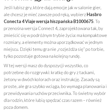
Jeśli lubisz gry, które dają emocje jak w salonie gier,
ale chcesz je mieć zawsze pod ręką, wybierz
Hasbro
Conecta 4 Viaje wersja hiszpańska B1000675
. To
przenośna wersja Connect 4, zaprojektowana tak, by
zmieścić się w podróżnym trybie życia: ma kompaktowe
rozmiary, a elementy można uporządkować w jednym
miejscu. Dzięki temu gra nie „rozjeżdża się” po torbie,
tylko pozostaje gotowa na kolejną rundę.
W tej wersji masz do dyspozycji wszystko, co
potrzebne do rozgrywki: kratkę do gry z tackami,
żetony w dwóch kolorach oraz instrukcję. Zasady są
proste, ale gra szybko wciąga, bo wymaga planowania i
przewidywania ruchów przeciwnika. To świetny wybór
dla rodzin, które lubią spędzać czas razem – również
poza domem.