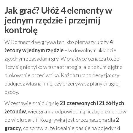
Jak grać? Ułóż 4 elementy w
jednym rzędzie i przejmij
kontrolę
W Connect 4 wygrywa ten, kto pierwszy ułoży
4
żetony w jednym rzędzie
– w dowolnym układzie
zgodnym z zasadami gry. W praktyce oznacza to, że
liczy się nie tylko własna strategia, ale też umiejętne
blokowanie przeciwnika. Każda tura to decyzja: czy
budujesz własną linię, czy przerywasz plany drugiej
osoby.
W zestawie znajdują się
21 czerwonych i 21 żółtych
żetonów
, więc gra ma odpowiednią liczbę elementów
do wielu partii. Rozgrywka jest przeznaczona dla
2
graczy
, co sprawia, że idealnie pasuje na pojedynki