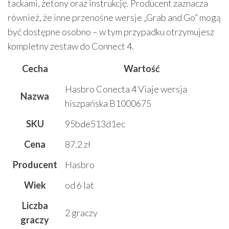
tackami, żetony oraz instrukcję. Producent zaznacza
również, że inne przenośne wersje „Grab and Go” mogą
być dostępne osobno – w tym przypadku otrzymujesz
kompletny zestaw do Connect 4.
Cecha
Wartość
Hasbro Conecta 4 Viaje wersja
Nazwa
hiszpańska B1000675
SKU
95bde513d1ec
Cena
87.2 zł
Producent
Hasbro
Wiek
od 6 lat
Liczba
2 graczy
graczy