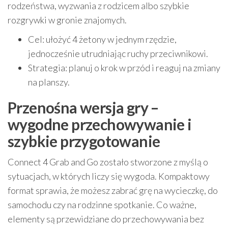
rodzeństwa, wyzwania z rodzicem albo szybkie
rozgrywki w gronie znajomych.
Cel: ułożyć 4 żetony w jednym rzędzie,
jednocześnie utrudniając ruchy przeciwnikowi.
Strategia: planuj o krok w przód i reaguj na zmiany
na planszy.
Przenośna wersja gry –
wygodne przechowywanie i
szybkie przygotowanie
Connect 4 Grab and Go zostało stworzone z myślą o
sytuacjach, w których liczy się wygoda. Kompaktowy
format sprawia, że możesz zabrać grę na wycieczkę, do
samochodu czy na rodzinne spotkanie. Co ważne,
elementy są przewidziane do przechowywania bez