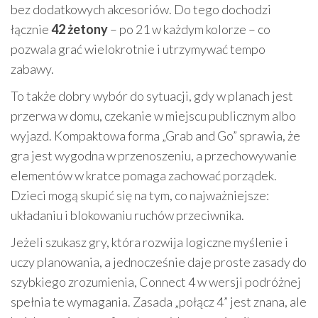
bez dodatkowych akcesoriów. Do tego dochodzi
łącznie
42 żetony
– po 21 w każdym kolorze – co
pozwala grać wielokrotnie i utrzymywać tempo
zabawy.
To także dobry wybór do sytuacji, gdy w planach jest
przerwa w domu, czekanie w miejscu publicznym albo
wyjazd. Kompaktowa forma „Grab and Go” sprawia, że
gra jest wygodna w przenoszeniu, a przechowywanie
elementów w kratce pomaga zachować porządek.
Dzieci mogą skupić się na tym, co najważniejsze:
układaniu i blokowaniu ruchów przeciwnika.
Jeżeli szukasz gry, która rozwija logiczne myślenie i
uczy planowania, a jednocześnie daje proste zasady do
szybkiego zrozumienia, Connect 4 w wersji podróżnej
spełnia te wymagania. Zasada „połącz 4” jest znana, ale