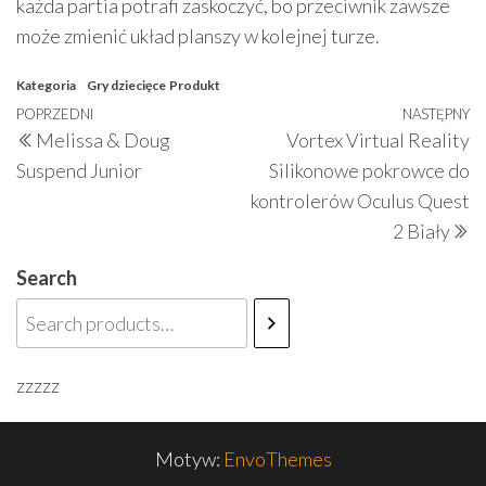
każda partia potrafi zaskoczyć, bo przeciwnik zawsze
może zmienić układ planszy w kolejnej turze.
Kategoria
Gry dziecięce
Produkt
Nawigacja
Poprzedni
POPRZEDNI
NASTĘPNY
N
Melissa & Doug
Vortex Virtual Reality
wpisu
wpis
w
Suspend Junior
Silikonowe pokrowce do
kontrolerów Oculus Quest
2 Biały
Search
zzzzz
Motyw:
EnvoThemes