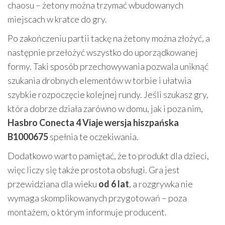
chaosu – żetony można trzymać wbudowanych
miejscach w kratce do gry.
Po zakończeniu partii tackę na żetony można złożyć, a
następnie przełożyć wszystko do uporządkowanej
formy. Taki sposób przechowywania pozwala uniknąć
szukania drobnych elementów w torbie i ułatwia
szybkie rozpoczęcie kolejnej rundy. Jeśli szukasz gry,
która dobrze działa zarówno w domu, jak i poza nim,
Hasbro Conecta 4 Viaje wersja hiszpańska
B1000675
spełnia te oczekiwania.
Dodatkowo warto pamiętać, że to produkt dla dzieci,
więc liczy się także prostota obsługi. Gra jest
przewidziana dla wieku
od 6 lat
, a rozgrywka nie
wymaga skomplikowanych przygotowań – poza
montażem, o którym informuje producent.