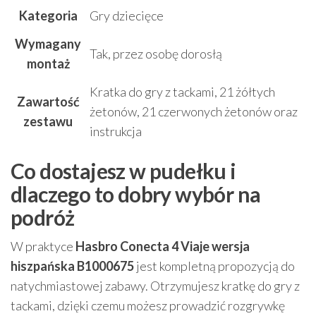
Kategoria
Gry dziecięce
Wymagany
Tak, przez osobę dorosłą
montaż
Kratka do gry z tackami, 21 żółtych
Zawartość
żetonów, 21 czerwonych żetonów oraz
zestawu
instrukcja
Co dostajesz w pudełku i
dlaczego to dobry wybór na
podróż
W praktyce
Hasbro Conecta 4 Viaje wersja
hiszpańska B1000675
jest kompletną propozycją do
natychmiastowej zabawy. Otrzymujesz kratkę do gry z
tackami, dzięki czemu możesz prowadzić rozgrywkę