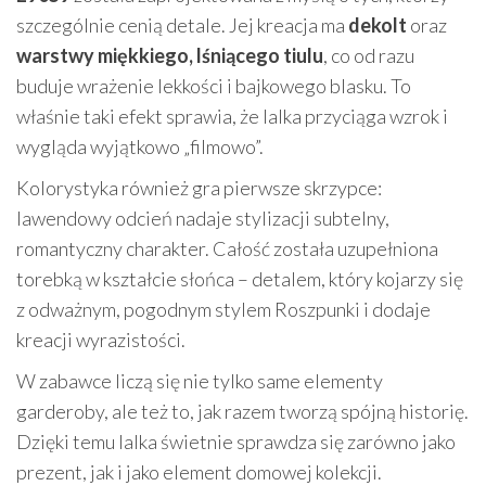
szczególnie cenią detale. Jej kreacja ma
dekolt
oraz
warstwy miękkiego, lśniącego tiulu
, co od razu
buduje wrażenie lekkości i bajkowego blasku. To
właśnie taki efekt sprawia, że lalka przyciąga wzrok i
wygląda wyjątkowo „filmowo”.
Kolorystyka również gra pierwsze skrzypce:
lawendowy odcień nadaje stylizacji subtelny,
romantyczny charakter. Całość została uzupełniona
torebką w kształcie słońca – detalem, który kojarzy się
z odważnym, pogodnym stylem Roszpunki i dodaje
kreacji wyrazistości.
W zabawce liczą się nie tylko same elementy
garderoby, ale też to, jak razem tworzą spójną historię.
Dzięki temu lalka świetnie sprawdza się zarówno jako
prezent, jak i jako element domowej kolekcji.