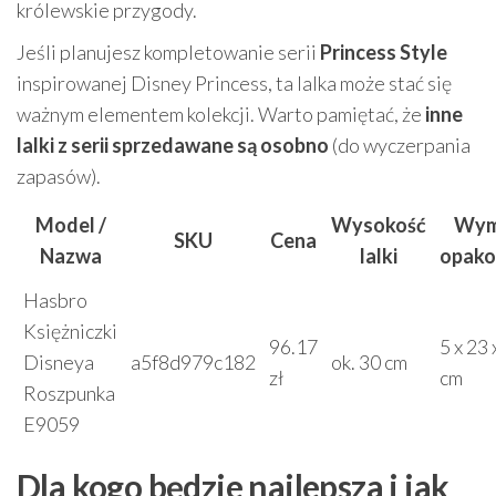
królewskie przygody.
Jeśli planujesz kompletowanie serii
Princess Style
inspirowanej Disney Princess, ta lalka może stać się
ważnym elementem kolekcji. Warto pamiętać, że
inne
lalki z serii sprzedawane są osobno
(do wyczerpania
zapasów).
Model /
Wysokość
Wym
SKU
Cena
Nazwa
lalki
opako
Hasbro
Księżniczki
96.17
5 x 23 
Disneya
a5f8d979c182
ok. 30 cm
zł
cm
Roszpunka
E9059
Dla kogo będzie najlepsza i jak