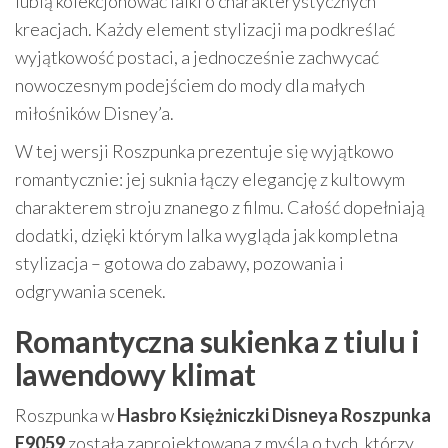
lubią kolekcjonować lalki o charakterystycznych
kreacjach. Każdy element stylizacji ma podkreślać
wyjątkowość postaci, a jednocześnie zachwycać
nowoczesnym podejściem do mody dla małych
miłośników Disney’a.
W tej wersji Roszpunka prezentuje się wyjątkowo
romantycznie: jej suknia łączy elegancję z kultowym
charakterem stroju znanego z filmu. Całość dopełniają
dodatki, dzięki którym lalka wygląda jak kompletna
stylizacja – gotowa do zabawy, pozowania i
odgrywania scenek.
Romantyczna sukienka z tiulu i
lawendowy klimat
Roszpunka w
Hasbro Księżniczki Disneya Roszpunka
E9059
została zaprojektowana z myślą o tych, którzy