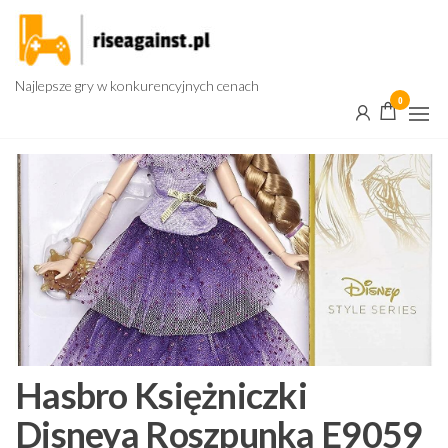
Przejdź
do
treści
Najlepsze gry w konkurencyjnych cenach
0
Hasbro Księżniczki
Disneya Roszpunka E9059