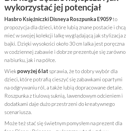
wykorzystać jej potencjał
Hasbro Księżniczki Disneya Roszpunka E9059
to
propozycja dla dzieci, które lubią znane postacie i chcą
mieć w swojej kolekcji lalkę wyglądającą jak stylizacja z
bajki. Dzięki wysokości około 30 cm lalka jest poręczna
w codziennej zabawie i dobrze prezentuje się zarówno
na biurku, jak i na półce.
Wiek
powyżej 6 lat
sprawia, że to dobry wybór dla
dzieci, które potrafią cieszyć się zabawkami opartymi
na odgrywaniu ról, a także lubią dopracowane detale.
Roszpunka z tiulową suknią, lawendowym odcieniem i
dodatkami daje dużo przestrzeni do kreatywnego
scenariusza.
Może też stać się świetnym pomysłem na prezent dla