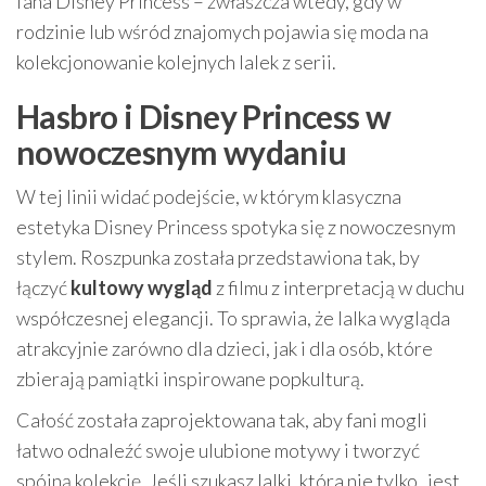
fana Disney Princess – zwłaszcza wtedy, gdy w
rodzinie lub wśród znajomych pojawia się moda na
kolekcjonowanie kolejnych lalek z serii.
Hasbro i Disney Princess w
nowoczesnym wydaniu
W tej linii widać podejście, w którym klasyczna
estetyka Disney Princess spotyka się z nowoczesnym
stylem. Roszpunka została przedstawiona tak, by
łączyć
kultowy wygląd
z filmu z interpretacją w duchu
współczesnej elegancji. To sprawia, że lalka wygląda
atrakcyjnie zarówno dla dzieci, jak i dla osób, które
zbierają pamiątki inspirowane popkulturą.
Całość została zaprojektowana tak, aby fani mogli
łatwo odnaleźć swoje ulubione motywy i tworzyć
spójną kolekcję. Jeśli szukasz lalki, która nie tylko „jest