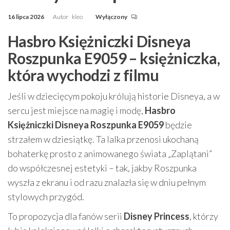
16 lipca 2026
Autor
kleo
Wyłączony
Hasbro Księżniczki Disneya
Roszpunka E9059 – księżniczka,
która wychodzi z filmu
Jeśli w dziecięcym pokoju królują historie Disneya, a w
sercu jest miejsce na magię i modę,
Hasbro
Księżniczki Disneya Roszpunka E9059
będzie
strzałem w dziesiątkę. Ta lalka przenosi ukochaną
bohaterkę prosto z animowanego świata „Zaplątani”
do współczesnej estetyki – tak, jakby Roszpunka
wyszła z ekranu i od razu znalazła się w dniu pełnym
stylowych przygód.
To propozycja dla fanów serii
Disney Princess
, którzy