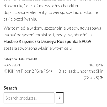
Roszpunką”, ale też ma wyraźny charakter i
dopracowane elementy, ta wersja spełnia dokładnie
takie oczekiwania.
Warto mieć ją w domu szczególnie wtedy, gdy zabawa
ma być połączeniem historii, mody i wyobraźni – a
Hasbro Księżniczki Disneya Roszpunka E9059
została stworzona właśnie w tym celu.
Kategoria
Lalki
Produkt
Nawigacja
Poprzedni
POPRZEDNI
NASTĘPNY
N
Killing Floor 2 (Gra PS4)
Blacksad: Under the Skin
wpisu
wpis
w
(Gra NS)
Search