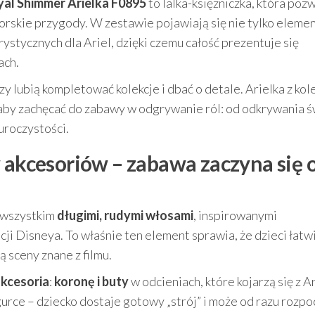
yal Shimmer Arielka F0895
to lalka-księżniczka, która poz
orskie przygody. W zestawie pojawiają się nie tylko eleme
erystycznych dla Ariel, dzięki czemu całość prezentuje się
ach.
y lubią kompletować kolekcje i dbać o detale. Arielka z kole
 aby zachęcać do zabawy w odgrywanie ról: od odkrywania ś
uroczystości.
w akcesoriów – zabawa zaczyna się 
e wszystkim
długimi, rudymi włosami
, inspirowanymi
i Disneya. To właśnie ten element sprawia, że dzieci łatw
ą sceny znane z filmu.
kcesoria
:
koronę i buty
w odcieniach, które kojarzą się z Ar
gurce – dziecko dostaje gotowy „strój” i może od razu rozpo