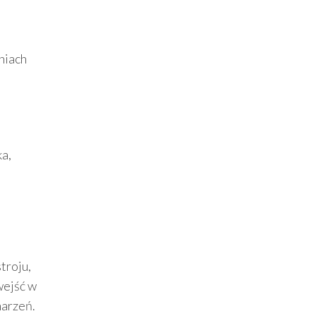
eniach
ka,
troju,
wejść w
marzeń.