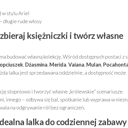
 w stylu Ariel
– długie rude włosy
zbieraj księżniczki i twórz własne
żna budować własną kolekcję. Wśród dostępnych postaci z s
opciuszek
,
Dżasmina
,
Merida
,
Vaiana
,
Mulan
,
Pocahont
ażda lalka jest sprzedawana oddzielnie, a dostępność może
ję stopniowo i tworzyć własne „królewskie” scenariusze.
i, innego – odbywa się bal, spotkanie lub wyprawa w niezn
wala na odgrywanie ról bez ograniczeń.
 Idealna lalka do codziennej zabawy