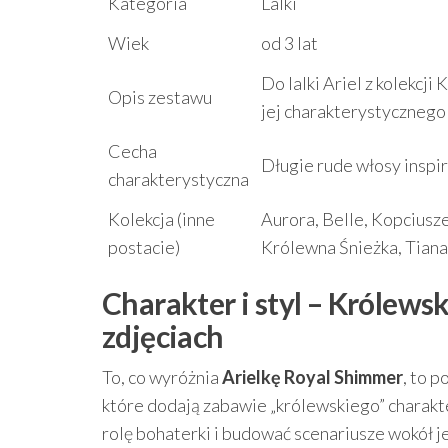
Kategoria
Lalki
Wiek
od 3 lat
Do lalki Ariel z kolekcji
Opis zestawu
jej charakterystycznego
Cecha
Długie rude włosy inspi
charakterystyczna
Kolekcja (inne
Aurora, Belle, Kopciusz
postacie)
Królewna Śnieżka, Tiana
Charakter i styl – Królewsk
zdjęciach
To, co wyróżnia
Arielkę Royal Shimmer
, to 
które dodają zabawie „królewskiego” charakte
rolę bohaterki i budować scenariusze wokół j