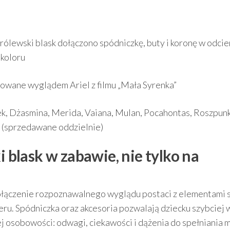
 Królewski blask dołączono spódniczkę, buty i koronę w odci
 koloru
rowane wyglądem Ariel z filmu „Mała Syrenka”
ek, Dżasmina, Merida, Vaiana, Mulan, Pocahontas, Roszpun
 (sprzedawane oddzielnie)
i blask w zabawie, nie tylko na
połączenie rozpoznawalnego wyglądu postaci z elementami s
ru. Spódniczka oraz akcesoria pozwalają dziecku szybciej 
ej osobowości: odwagi, ciekawości i dążenia do spełniania 