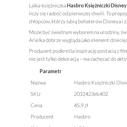
Lalka-księżniczka
Hasbro Księżniczki Disne
liczy się radość od pierwszej chwili. To propo
chłopców, którzy lubią bohaterów Disneya i z
Może być świetnym wyborem na urodziny, świę
Arielka dobrze wygląda jako element dziecięce
Producent podkreśla inspirację postacią z fil
nie jest tylko dekoracją – ma zachęcać do ak
Parametr
Nazwa
Hasbro Księżniczki Dis
SKU
2032423eb402
Cena
45,9 zł
Producent
Hasbro