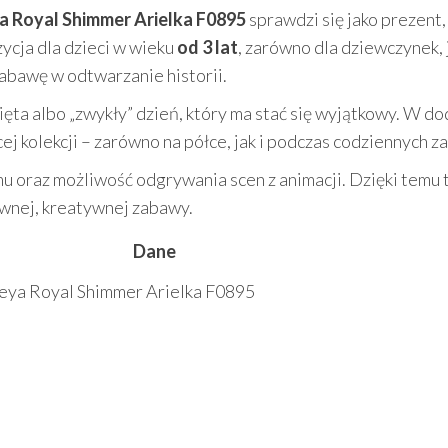
ya Royal Shimmer Arielka F0895
sprawdzi się jako prezent,
zycja dla dzieci w wieku
od 3 lat
, zarówno dla dziewczynek, j
abawę w odtwarzanie historii.
ta albo „zwykły” dzień, który ma stać się wyjątkowy. W do
j kolekcji – zarówno na półce, jak i podczas codziennych z
mu oraz możliwość odgrywania scen z animacji. Dzięki temu t
tywnej, kreatywnej zabawy.
Dane
neya Royal Shimmer Arielka F0895