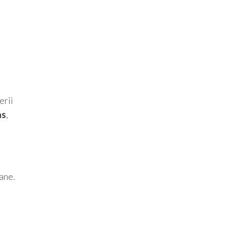
erii
as
,
ane.