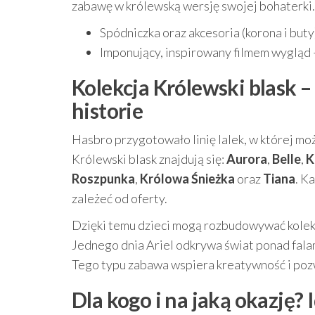
zabawę w królewską wersję swojej bohaterki.
Spódniczka oraz akcesoria (korona i buty)
Imponujący, inspirowany filmem wygląd 
Kolekcja Królewski blask – 
historie
Hasbro przygotowało linię lalek, w której mo
Królewski blask znajdują się:
Aurora
,
Belle
,
K
Roszpunka
,
Królowa Śnieżka
oraz
Tiana
. K
zależeć od oferty.
Dzięki temu dzieci mogą rozbudowywać kolekc
Jednego dnia Ariel odkrywa świat ponad falam
Tego typu zabawa wspiera kreatywność i poz
Dla kogo i na jaką okazję?