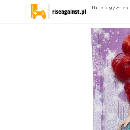
Przejdź
Najlepsze gry w konk
do
treści