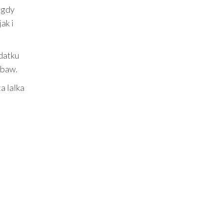
 gdy
ak i
datku
abaw.
a lalka