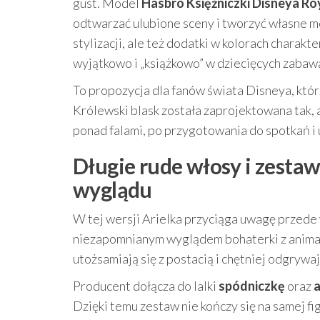
gust. Model
Hasbro Księżniczki Disneya Ro
odtwarzać ulubione sceny i tworzyć własne m
stylizacji, ale też dodatki w kolorach charakt
wyjątkowo i „książkowo” w dziecięcych zabaw
To propozycja dla fanów świata Disneya, którz
Królewski blask została zaprojektowana tak,
ponad falami, po przygotowania do spotkań i 
Długie rude włosy i zesta
wyglądu
W tej wersji Arielka przyciąga uwagę przed
niezapomnianym wyglądem bohaterki z animacj
utożsamiają się z postacią i chętniej odgrywaj
Producent dołącza do lalki
spódniczkę
oraz
a
Dzięki temu zestaw nie kończy się na samej fi