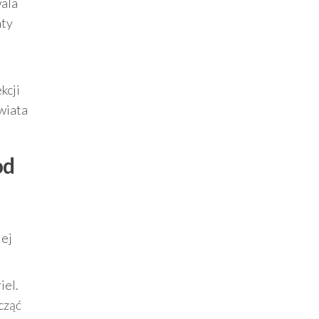
wala
nty
kcji
wiata
od
iej
iel.
cząć