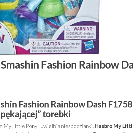
y Smashin Fashion Rainbow D
ashin Fashion Rainbow Dash F1758
pękającej” torebki
m My Little Pony i uwielbia niespodzianki,
Hasbro My Litt