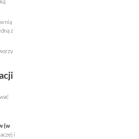
rką
w nią
edną z
tworzy
acji
ywać
w (w
aczej i