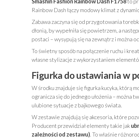
Smashin Fashion Rainbow Dash F1758
to pr
Rainbow Dash łączy modowy klimat z dynamic
Zabawa zaczyna się od przygotowania torebki 
dłonią, by wypełniła się powietrzem, a następ
postaci – wysypują się na zewnątrz i można od 
To świetny sposób na połączenie ruchu i krea
własne stylizacje z wykorzystaniem elementó
Figurka do ustawiania w po
W środku znajduje się figurka kucyka, którą 
ogranicza się do jednego ułożenia – można t
ulubione sytuacje z bajkowego świata.
W zestawie znajdują się akcesoria, które po
Producent przewidział elementy takie jak
ubr
zależności od zestawu)
. To właśnie różnoro