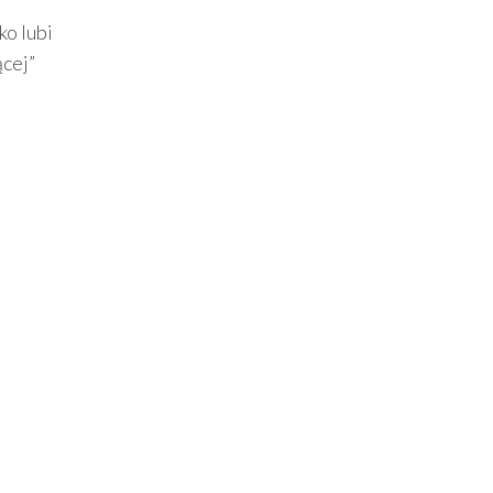
o lubi
ącej”