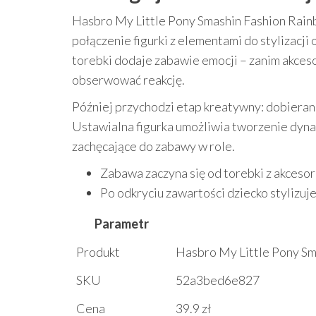
Hasbro My Little Pony Smashin Fashion Rainb
połączenie figurki z elementami do stylizacji
torebki dodaje zabawie emocji – zanim akcesor
obserwować reakcję.
Później przychodzi etap kreatywny: dobierani
Ustawialna figurka umożliwia tworzenie dynami
zachęcające do zabawy w role.
Zabawa zaczyna się od torebki z akcesor
Po odkryciu zawartości dziecko stylizuj
Parametr
Produkt
Hasbro My Little Pony S
SKU
52a3bed6e827
Cena
39.9 zł