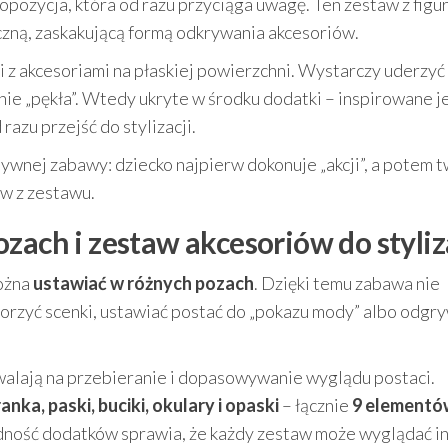
opozycja, która od razu przyciąga uwagę. Ten zestaw z figu
zną, zaskakującą formą odkrywania akcesoriów.
z akcesoriami na płaskiej powierzchni. Wystarczy uderzyć 
nie „pękła”. Wtedy ukryte w środku dodatki – inspirowane j
razu przejść do stylizacji.
tywnej zabawy: dziecko najpierw dokonuje „akcji”, a potem 
w z zestawu.
zach i zestaw akcesoriów do styliz
można
ustawiać w różnych pozach
. Dzięki temu zabawa nie
worzyć scenki, ustawiać postać do „pokazu mody” albo odgr
zwalają na przebieranie i dopasowywanie wyglądu postaci.
anka, paski, buciki, okulary i opaski
– łącznie
9 elementó
dność dodatków sprawia, że każdy zestaw może wyglądać in