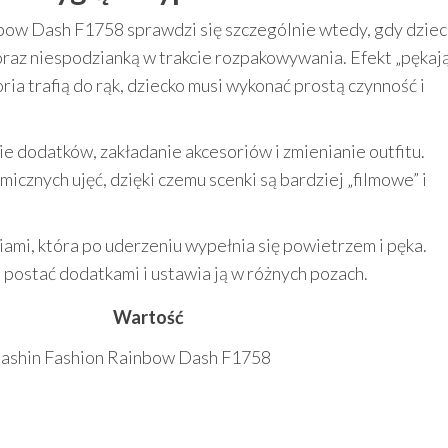
ow Dash F1758 sprawdzi się szczególnie wtedy, gdy dzieck
 oraz niespodzianką w trakcie rozpakowywania. Efekt „pękaj
ia trafią do rąk, dziecko musi wykonać prostą czynność i
e dodatków, zakładanie akcesoriów i zmienianie outfitu.
cznych ujęć, dzięki czemu scenki są bardziej „filmowe” i
iami, która po uderzeniu wypełnia się powietrzem i pęka.
e postać dodatkami i ustawia ją w różnych pozach.
Wartość
mashin Fashion Rainbow Dash F1758