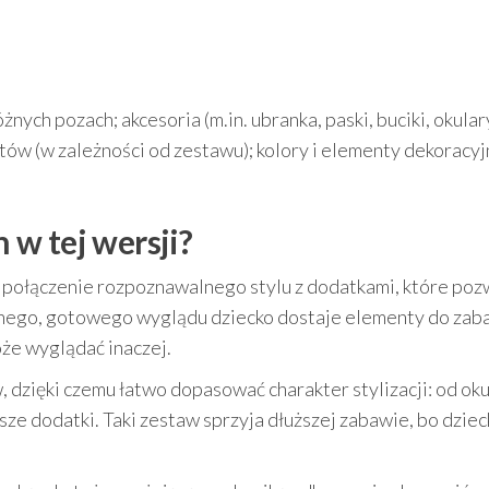
żnych pozach; akcesoria (m.in. ubranka, paski, buciki, okular
ntów (w zależności od zestawu); kolory i elementy dekoracy
w tej wersji?
 połączenie rozpoznawalnego stylu z dodatkami, które poz
ednego, gotowego wyglądu dziecko dostaje elementy do za
oże wyglądać inaczej.
 dzięki czemu łatwo dopasować charakter stylizacji: od oku
e dodatki. Taki zestaw sprzyja dłuższej zabawie, bo dziec