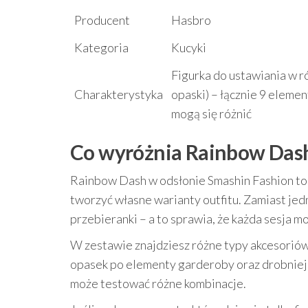
Producent
Hasbro
Kategoria
Kucyki
Figurka do ustawiania w ró
Charakterystyka
opaski) – łącznie 9 eleme
mogą się różnić
Co wyróżnia Rainbow Dash 
Rainbow Dash w odsłonie Smashin Fashion to
tworzyć własne warianty outfitu. Zamiast j
przebieranki – a to sprawia, że każda sesja m
W zestawie znajdziesz różne typy akcesoriów,
opasek po elementy garderoby oraz drobniejsz
może testować różne kombinacje.