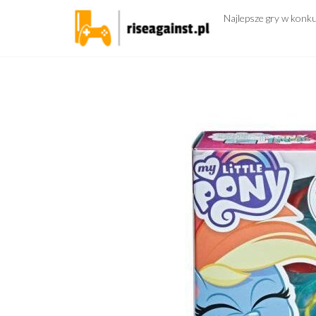
Przejdź
Najlepsze gry w konk
do
treści