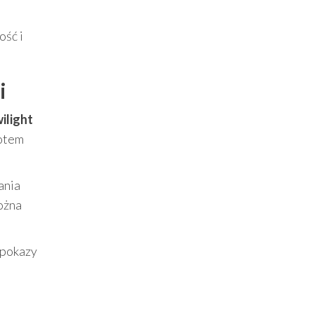
ość i
i
ilight
potem
ania
można
„pokazy