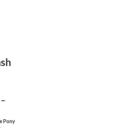
ash
 –
le Pony