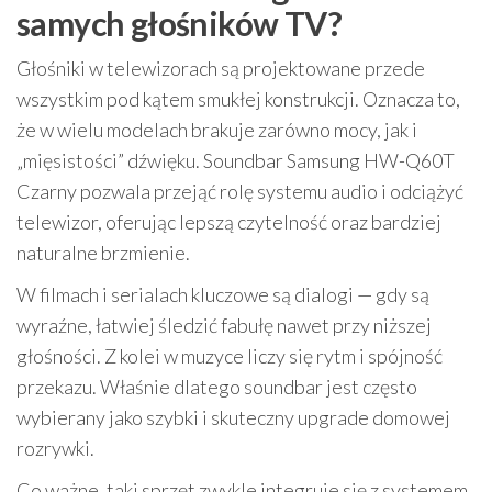
samych głośników TV?
Głośniki w telewizorach są projektowane przede
wszystkim pod kątem smukłej konstrukcji. Oznacza to,
że w wielu modelach brakuje zarówno mocy, jak i
„mięsistości” dźwięku. Soundbar Samsung HW-Q60T
Czarny pozwala przejąć rolę systemu audio i odciążyć
telewizor, oferując lepszą czytelność oraz bardziej
naturalne brzmienie.
W filmach i serialach kluczowe są dialogi — gdy są
wyraźne, łatwiej śledzić fabułę nawet przy niższej
głośności. Z kolei w muzyce liczy się rytm i spójność
przekazu. Właśnie dlatego soundbar jest często
wybierany jako szybki i skuteczny upgrade domowej
rozrywki.
Co ważne, taki sprzęt zwykle integruje się z systemem