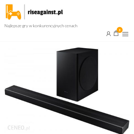
Przejdź
do
treści
Najlepsze gry w konkurencyjnych cenach
0