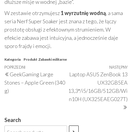
dłuższe misje w wodnej „bazie”.
W zestawie otrzymujesz
1 wyrzutnię wodną
, a sama
seria Nerf Super Soaker jest znana z tego, że łączy
prostotę obsługi z efektownym strumieniem. W
efekcie zabawa jest intuicyjna, a jednocześnie daje
sporo frajdy i emocji.
Kategoria
Produkt
Zabawki militarne
Nawigacja
Poprzedni
POPRZEDNI
NASTĘPNY
N
GeekGaming Large
Laptop ASUS ZenBook 13
wpisu
wpis
w
Stones – Apple Green (340
UX32GB5EA
g)
13,3″/i5/16GB/512GB/Wi
n10H (UX325EAEG027T)
Search