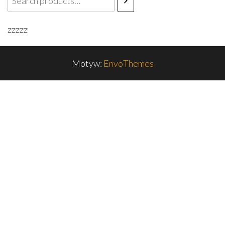
zzzzz
Motyw:
EnvoThemes