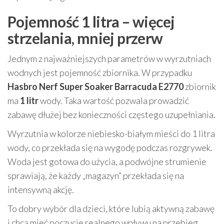
Pojemność 1 litra – więcej
strzelania, mniej przerw
Jednym z najważniejszych parametrów w wyrzutniach
wodnych jest pojemność zbiornika. W przypadku
Hasbro Nerf Super Soaker Barracuda E2770
zbiornik
ma
1 litr
wody. Taka wartość pozwala prowadzić
zabawę dłużej bez konieczności częstego uzupełniania.
Wyrzutnia w kolorze niebiesko-białym mieści do 1 litra
wody, co przekłada się na wygodę podczas rozgrywek.
Woda jest gotowa do użycia, a podwójne strumienie
sprawiają, że każdy „magazyn” przekłada się na
intensywną akcję.
To dobry wybór dla dzieci, które lubią aktywną zabawę
i chcą mieć poczucie realnego wpływu na przebieg