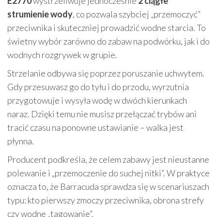
E2770
wystrzeliwuje jednocześnie
2 ciągłe
strumienie wody
, co pozwala szybciej „przemoczyć”
przeciwnika i skuteczniej prowadzić wodne starcia. To
świetny wybór zarówno do zabaw na podwórku, jak i do
wodnych rozgrywek w grupie.
Strzelanie odbywa się poprzez poruszanie uchwytem.
Gdy przesuwasz go do tyłu i do przodu, wyrzutnia
przygotowuje i wysyła wodę w dwóch kierunkach
naraz. Dzięki temu nie musisz przełączać trybów ani
tracić czasu na ponowne ustawianie – walka jest
płynna.
Producent podkreśla, że celem zabawy jest nieustanne
polewanie i „przemoczenie do suchej nitki”. W praktyce
oznacza to, że Barracuda sprawdza się w scenariuszach
typu: kto pierwszy zmoczy przeciwnika, obrona strefy
czy wodne „tagowanie”.