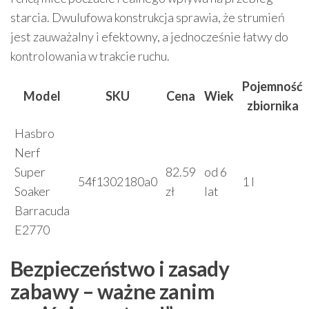
starcia. Dwulufowa konstrukcja sprawia, że strumień
jest zauważalny i efektowny, a jednocześnie łatwy do
kontrolowania w trakcie ruchu.
Pojemność
Model
SKU
Cena
Wiek
zbiornika
Hasbro
Nerf
Super
82.59
od 6
54f1302180a0
1 l
Soaker
zł
lat
Barracuda
E2770
Bezpieczeństwo i zasady
zabawy – ważne zanim