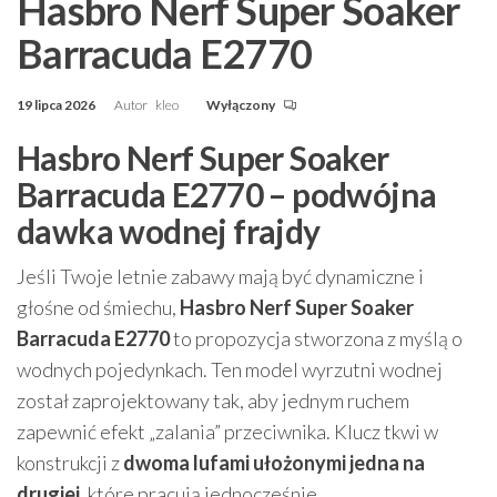
Hasbro Nerf Super Soaker
Barracuda E2770
19 lipca 2026
Autor
kleo
Wyłączony
Hasbro Nerf Super Soaker
Barracuda E2770 – podwójna
dawka wodnej frajdy
Jeśli Twoje letnie zabawy mają być dynamiczne i
głośne od śmiechu,
Hasbro Nerf Super Soaker
Barracuda E2770
to propozycja stworzona z myślą o
wodnych pojedynkach. Ten model wyrzutni wodnej
został zaprojektowany tak, aby jednym ruchem
zapewnić efekt „zalania” przeciwnika. Klucz tkwi w
konstrukcji z
dwoma lufami ułożonymi jedna na
drugiej
, które pracują jednocześnie.