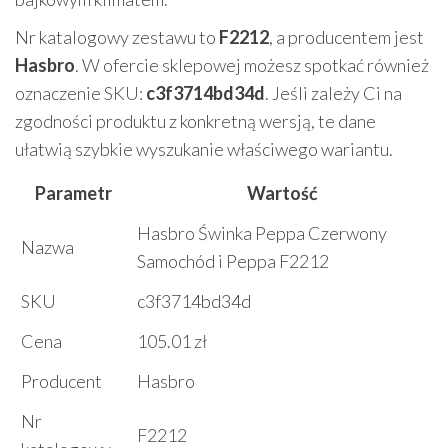
Nr katalogowy zestawu to
F2212
, a producentem jest
Hasbro
. W ofercie sklepowej możesz spotkać również
oznaczenie SKU:
c3f3714bd34d
. Jeśli zależy Ci na
zgodności produktu z konkretną wersją, te dane
ułatwią szybkie wyszukanie właściwego wariantu.
Parametr
Wartość
Hasbro Świnka Peppa Czerwony
Nazwa
Samochód i Peppa F2212
SKU
c3f3714bd34d
Cena
105.01 zł
Producent
Hasbro
Nr
F2212