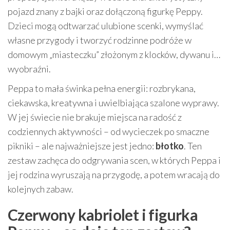
pojazd znany z bajki oraz dołączoną figurkę Peppy.
Dzieci mogą odtwarzać ulubione scenki, wymyślać
własne przygody i tworzyć rodzinne podróże w
domowym „miasteczku” złożonym z klocków, dywanu i…
wyobraźni.
Peppa to mała świnka pełna energii: rozbrykana,
ciekawska, kreatywna i uwielbiająca szalone wyprawy.
W jej świecie nie brakuje miejsca na radość z
codziennych aktywności – od wycieczek po smaczne
pikniki – ale najważniejsze jest jedno:
błotko
. Ten
zestaw zachęca do odgrywania scen, w których Peppa i
jej rodzina wyruszają na przygodę, a potem wracają do
kolejnych zabaw.
Czerwony kabriolet i figurka