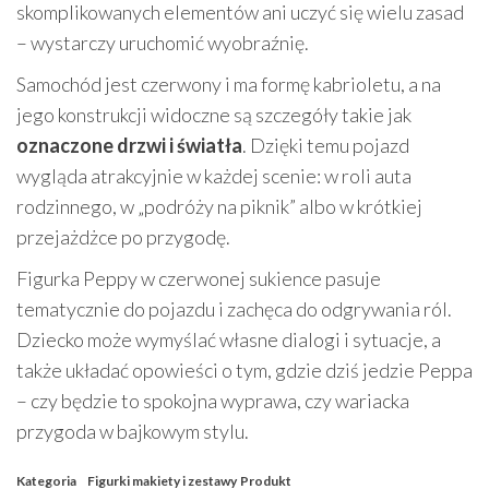
skomplikowanych elementów ani uczyć się wielu zasad
– wystarczy uruchomić wyobraźnię.
Samochód jest czerwony i ma formę kabrioletu, a na
jego konstrukcji widoczne są szczegóły takie jak
oznaczone drzwi i światła
. Dzięki temu pojazd
wygląda atrakcyjnie w każdej scenie: w roli auta
rodzinnego, w „podróży na piknik” albo w krótkiej
przejażdżce po przygodę.
Figurka Peppy w czerwonej sukience pasuje
tematycznie do pojazdu i zachęca do odgrywania ról.
Dziecko może wymyślać własne dialogi i sytuacje, a
także układać opowieści o tym, gdzie dziś jedzie Peppa
– czy będzie to spokojna wyprawa, czy wariacka
przygoda w bajkowym stylu.
Kategoria
Figurki makiety i zestawy
Produkt