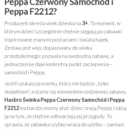
Peppa Czerwony Samochód i
Peppa F2212?
Producent określa wiek dziecka na
3+
. To moment, w
którym dzieci szczególnie chętnie sięgają po zabawki
inspirowane znanymi postaciami i świata bajek.
Zestaw jest więc dopasowany do wieku
przedszkolnego: pozwala na swobodną zabawę, a
jednocześnie daje konkretny punkt zaczepienia –
samochód i Peppę.
Jeżeli szukasz prezentu, który nie będzie „tylko
dodatkiem”, a stanie się elementem codziennej zabawy,
Hasbro Świnka Peppa Czerwony Samochód i Peppa
F2212
ma bardzo mocny atut: dzieci znają Peppę i lubią
ją na tyle, że chętnie odtwarzają jej przygody. To
sprawia, że zabawka szybko wraca do użytku – zamiast