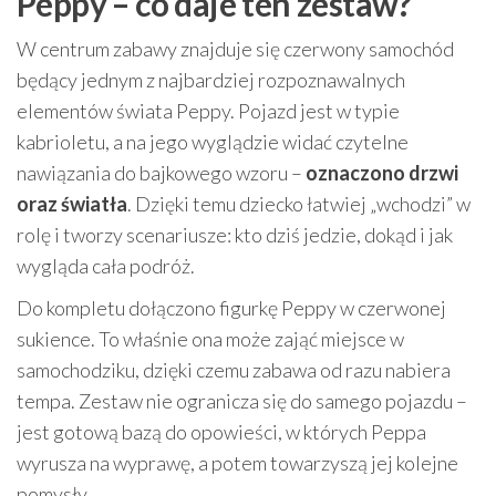
Peppy – co daje ten zestaw?
W centrum zabawy znajduje się czerwony samochód
będący jednym z najbardziej rozpoznawalnych
elementów świata Peppy. Pojazd jest w typie
kabrioletu, a na jego wyglądzie widać czytelne
nawiązania do bajkowego wzoru –
oznaczono drzwi
oraz światła
. Dzięki temu dziecko łatwiej „wchodzi” w
rolę i tworzy scenariusze: kto dziś jedzie, dokąd i jak
wygląda cała podróż.
Do kompletu dołączono figurkę Peppy w czerwonej
sukience. To właśnie ona może zająć miejsce w
samochodziku, dzięki czemu zabawa od razu nabiera
tempa. Zestaw nie ogranicza się do samego pojazdu –
jest gotową bazą do opowieści, w których Peppa
wyrusza na wyprawę, a potem towarzyszą jej kolejne
pomysły.