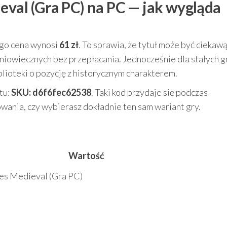
eval (Gra PC) na PC — jak wygląda
jego cena wynosi
61 zł
. To sprawia, że tytuł może być ciekaw
dniowiecznych bez przepłacania. Jednocześnie dla stałych g
lioteki o pozycję z historycznym charakterem.
tu:
SKU: d6f6fec62538
. Taki kod przydaje się podczas
wania, czy wybierasz dokładnie ten sam wariant gry.
u
Wartość
les Medieval (Gra PC)