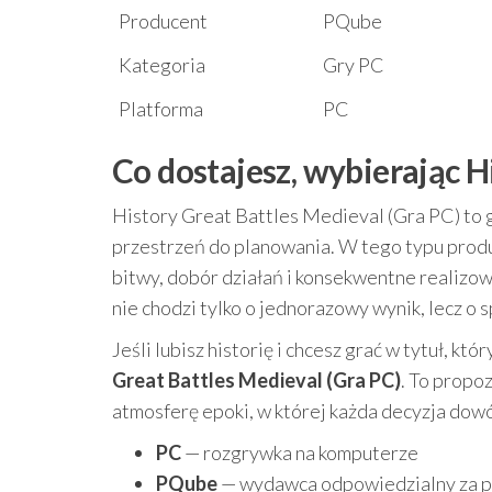
Producent
PQube
Kategoria
Gry PC
Platforma
PC
Co dostajesz, wybierając H
History Great Battles Medieval (Gra PC) to g
przestrzeń do planowania. W tego typu produk
bitwy, dobór działań i konsekwentne realizow
nie chodzi tylko o jednorazowy wynik, lecz o
Jeśli lubisz historię i chcesz grać w tytuł, kt
Great Battles Medieval (Gra PC)
. To propoz
atmosferę epoki, w której każda decyzja dowó
PC
— rozgrywka na komputerze
PQube
— wydawca odpowiedzialny za p