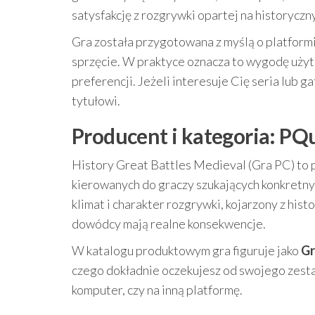
satysfakcję z rozgrywki opartej na historyczn
Gra została przygotowana z myślą o platform
sprzęcie. W praktyce oznacza to wygodę uży
preferencji. Jeżeli interesuje Cię seria lub g
tytułowi.
Producent i kategoria: PQ
History Great Battles Medieval (Gra PC) to
kierowanych do graczy szukających konkretnyc
klimat i charakter rozgrywki, kojarzony z his
dowódcy mają realne konsekwencje.
W katalogu produktowym gra figuruje jako
Gr
czego dokładnie oczekujesz od swojego zesta
komputer, czy na inną platformę.