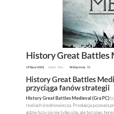
History Great Battles 
19 lipca 2026
Autor
kleo
Wyłączony
History Great Battles Medi
przyciąga fanów strategii
History Great Battles Medieval (Gra PC)
to
realiach średniowiecza. Produkcja pozwala p
gdzie liczy się nie tylko siła, ale też plan, te