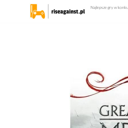
Przejdź
Najlepsze gry w konk
do
treści