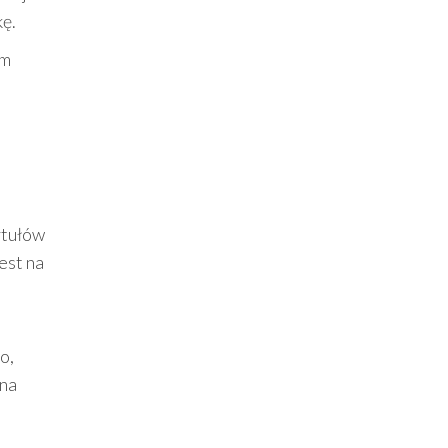
kę.
ym
u
ytułów
est na
o,
 na