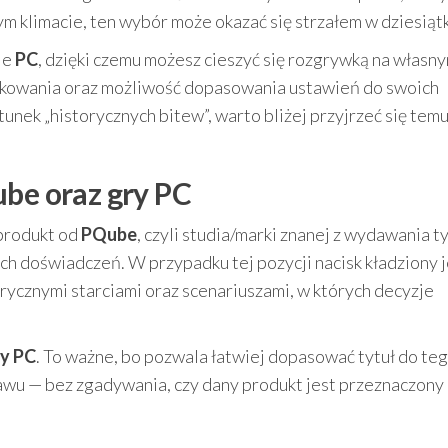
ym klimacie, ten wybór może okazać się strzałem w dziesiąt
ie
PC
, dzięki czemu możesz cieszyć się rozgrywką na własn
tkowania oraz możliwość dopasowania ustawień do swoich
atunek „historycznych bitew”, warto bliżej przyjrzeć się tem
ube oraz gry PC
 produkt od
PQube
, czyli studia/marki znanej z wydawania t
h doświadczeń. W przypadku tej pozycji nacisk kładziony j
torycznymi starciami oraz scenariuszami, w których decyzje
y PC
. To ważne, bo pozwala łatwiej dopasować tytuł do teg
wu — bez zgadywania, czy dany produkt jest przeznaczony