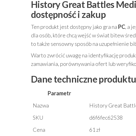
History Great Battles Medi
dostępność i zakup
Ten produkt jest dostępny jako gra na
PC
, a 
dla osób, które chcą wejść w świat bitew śre
to także sensowny sposób na uzupełnienie bib
Warto zwrócić uwagę na identyfikację produk
zamawiania, porównywania ofert lub weryfiko
Dane techniczne produkt
Parametr
Nazwa
History Great Batt
SKU
d6f6fec62538
Cena
61 zł