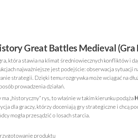
istory Great Battles Medieval (Gra
ra, która stawia na klimat średniowiecznych konfliktów i da
cjach najważniejsze jest podejście: obserwacja sytuacji n
anie strategii. Dzięki temu rozgrywka może wciągać na dłuż
 sposób prowadzenia działań.
óry ma „historyczny” rys, to właśnie w takim kierunku podąża
H
ycja dla graczy, którzy doceniają gry strategiczne i chcą po
dcy mogła przesądzić o losach starcia.
rzygotowanie produktu