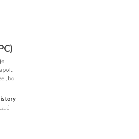
 PC)
je
a polu
ej, bo
istory
czuć