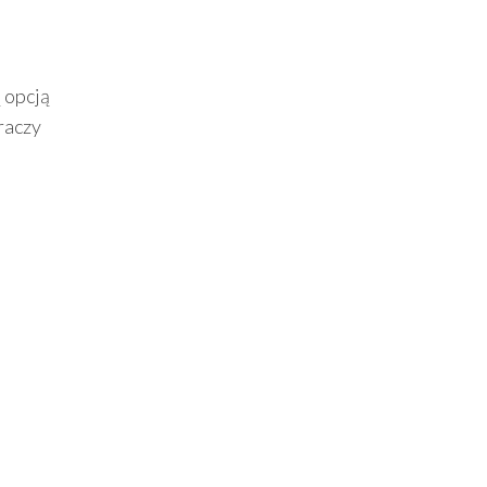
ą opcją
raczy