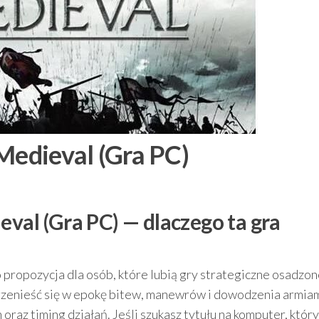
Medieval (Gra PC)
eval (Gra PC) — dlaczego ta gra
 propozycja dla osób, które lubią gry strategiczne osadzo
rzenieść się w epokę bitew, manewrów i dowodzenia armiam
ren oraz timing działań. Jeśli szukasz tytułu na komputer, któr