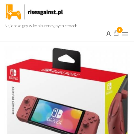
Przejdź
do
treści
Najlepsze gry w konkurencyjnych cenach
0