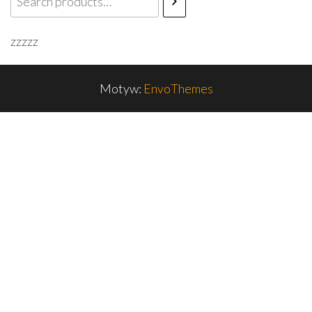
zzzzz
Motyw:
EnvoThemes