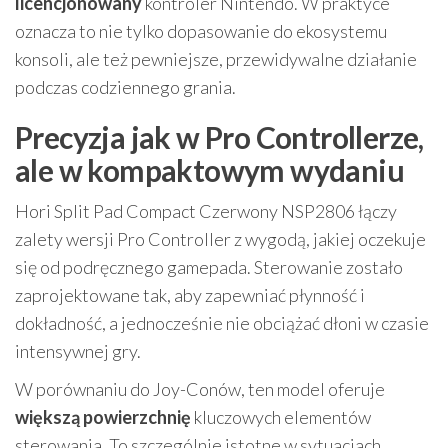
licencjonowany
kontroler Nintendo. W praktyce
oznacza to nie tylko dopasowanie do ekosystemu
konsoli, ale też pewniejsze, przewidywalne działanie
podczas codziennego grania.
Precyzja jak w Pro Controllerze,
ale w kompaktowym wydaniu
Hori Split Pad Compact Czerwony NSP2806 łączy
zalety wersji Pro Controller z wygodą, jakiej oczekuje
się od podręcznego gamepada. Sterowanie zostało
zaprojektowane tak, aby zapewniać płynność i
dokładność, a jednocześnie nie obciążać dłoni w czasie
intensywnej gry.
W porównaniu do Joy-Conów, ten model oferuje
większą powierzchnię
kluczowych elementów
sterowania. To szczególnie istotne w sytuacjach