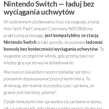
Nintendo Switch — ładuj bez
wyciągania uchwytów
W codziennym użytkowaniu liczy się wygoda, a tutaj
Hori Split Pad Compact Czerwony NSP2806 ma
praktyczną przewagę:
jest kompatybilny ze stacją
Nintendo Switch
w taki sposób, że pozwala
ładować
konsolę bez konieczności wyciągania uchwytów
. To
wygodne szczególnie wtedy, gdy przełączasz się
między grą a przerwą na doładowanie.
Nie musisz za każdym razem rozkładać sprzętu i
ponownie dopasowywać pozycji kontrolera. To
drobiazg, ale realnie oszczędza czas i sprawia, że
granie jest bardziej „płynne”.
Dzięki temu kontroler sprawdza się zarówno w domu,
jak i w sytuacjach, gdy chcesz szybko wrócić do gry po