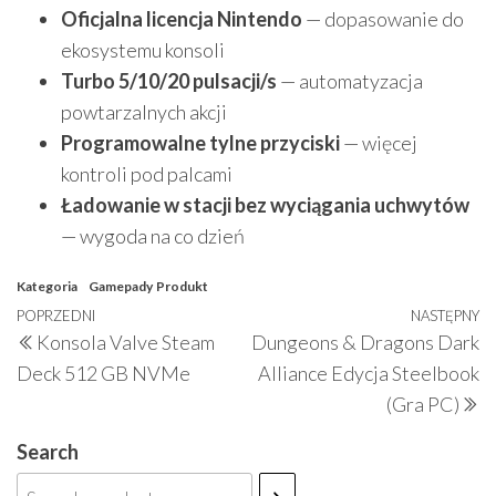
Oficjalna licencja Nintendo
— dopasowanie do
ekosystemu konsoli
Turbo 5/10/20 pulsacji/s
— automatyzacja
powtarzalnych akcji
Programowalne tylne przyciski
— więcej
kontroli pod palcami
Ładowanie w stacji bez wyciągania uchwytów
— wygoda na co dzień
Kategoria
Gamepady
Produkt
Nawigacja
Poprzedni
POPRZEDNI
NASTĘPNY
N
Konsola Valve Steam
Dungeons & Dragons Dark
wpisu
wpis
w
Deck 512 GB NVMe
Alliance Edycja Steelbook
(Gra PC)
Search