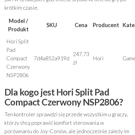
krótkim czasie.
Model /
SKU
Cena
Producent
Kate
Produkt
Hori Split
Pad
247.73
Compact
7d4a852a919d
Hori
Gam
zł
Czerwony
NSP2806
Dla kogo jest Hori Split Pad
Compact Czerwony NSP2806?
Ten kontroler sprawdzi się przede wszystkim u graczy,
którzy chcą poprawić komfort sterowania w
porównaniu do Joy-Conów, ale jednocześnie zależy im