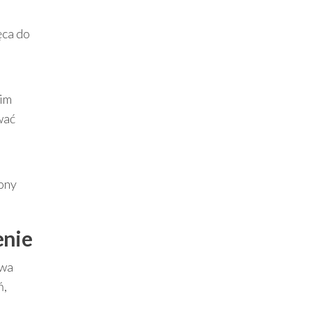
ęca do
nim
wać
ony
enie
ywa
ń,