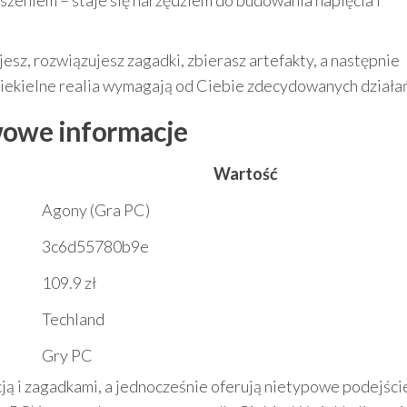
raszeniem – staje się narzędziem do budowania napięcia i
esz, rozwiązujesz zagadki, zbierasz artefakty, a następnie
 piekielne realia wymagają od Ciebie zdecydowanych działa
wowe informacje
Wartość
Agony (Gra PC)
3c6d55780b9e
109.9 zł
Techland
Gry PC
ją i zagadkami, a jednocześnie oferują nietypowe podejści