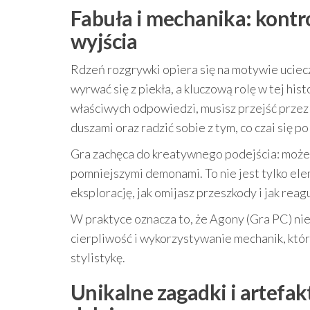
Fabuła i mechanika: kontro
wyjścia
Rdzeń rozgrywki opiera się na motywie uciec
wyrwać się z piekła, a kluczową rolę w tej his
właściwych odpowiedzi, musisz przejść przez 
duszami oraz radzić sobie z tym, co czai się po
Gra zachęca do kreatywnego podejścia: może
pomniejszymi demonami. To nie jest tylko elem
eksplorację, jak omijasz przeszkody i jak re
W praktyce oznacza to, że Agony (Gra PC) nie 
cierpliwość i wykorzystywanie mechanik, któr
stylistykę.
Unikalne zagadki i artefa