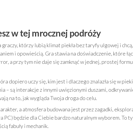
esz w tej mrocznej podróży
raczy, którzy lubią klimat piekła bez taryfy ulgowej i chcą
aniem i opowieścią. Gra stawia na doświadczenie, które łą
rror, a przy tym nie daje się zamknąć w jednej, prostej formu
a dopiero uczy się, kim jest i dlaczego znalazła się w piek
a – są interakcje z innymi uwięzionymi duszami, odkrywani
ają na to, jak wygląda Twoja droga do celu.
charakter, a atmosfera budowana jest przez zagadki, eksplora
ra PC) będzie dla Ciebie bardzo naturalnym wyborem. To ty
ścią fabuły i mechanik.