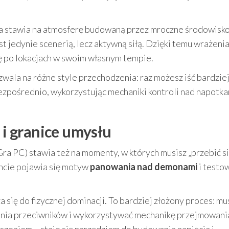
ra stawia na atmosferę budowaną przez mroczne środowisko
est jedynie scenerią, lecz aktywną siłą. Dzięki temu wrażenia
ię po lokacjach w swoim własnym tempie.
wala na różne style przechodzenia: raz możesz iść bardzie
zpośrednio, wykorzystując mechaniki kontroli nad napotk
i granice umysłu
Gra PC) stawia też na momenty, w których musisz „przebić si
cie pojawia się motyw
panowania nad demonami
i testo
ię do fizycznej dominacji. To bardziej złożony proces: mu
nia przeciwników i wykorzystywać mechanikę przejmowani