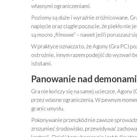
własnymi ograniczeniami.
Poziomy są duże i wyraźnie zróżnicowane. G
napięcie oraz ciągłe poczucie, że piekło nie j
są mocno „filmowe” – nawet jeśli poruszasz s
W praktyce oznacza to, że Agony (Gra PC) poz
ostrożnie, innym razem podejść do wyzwań be
istotami.
Panowanie nad demonami 
Gra nie kończy się na samej ucieczce. Agony (
przez własne ograniczenia. W pewnym momen
granic umysłu.
Pokonywanie przeszkód nie zawsze sprowadza s
zrozumieć środowisko, przewidywać zachowa