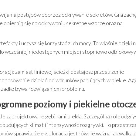
rozwijania postępów poprzez odkrywanie sekretów. Gra zach
re opierają się na odkrywaniu sekretne wzorce oraz na
fakty i uczysz się korzystać z ich mocy. To właśnie dzięki 
do wcześniej niedostępnych miejsc i stopniowo odblokowy
acji: zamiast liniowej ścieżki dostajesz przestrzenie
 dopasowanie działań do warunków panujących w piekle. Ag
” rzadko bywa rozwiązaniem problemu.
 ogromne poziomy i piekielne otocz
le zaprojektowane gębinami piekła. Szczególną rolę odgr
sc budujących klimat i intensywność rozgrywki. To przestrze
iomów sprawia, że eksploracja jest równie ważna jak walka z