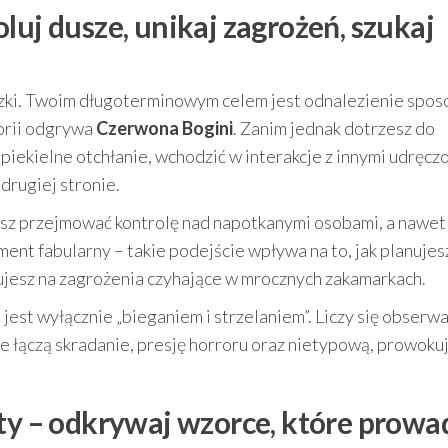
luj dusze, unikaj zagrożeń, szukaj
zki. Twoim długoterminowym celem jest odnalezienie spos
torii odgrywa
Czerwona Bogini
. Zanim jednak dotrzesz do
piekielne otchłanie, wchodzić w interakcje z innymi udręcz
 drugiej stronie.
sz przejmować kontrolę nad napotkanymi osobami, a nawet
ent fabularny – takie podejście wpływa na to, jak planujes
agujesz na zagrożenia czyhające w mrocznych zakamarkach.
jest wyłącznie „bieganiem i strzelaniem”. Liczy się obserwa
e łączą skradanie, presję horroru oraz nietypową, prowoku
kty – odkrywaj wzorce, które prowa