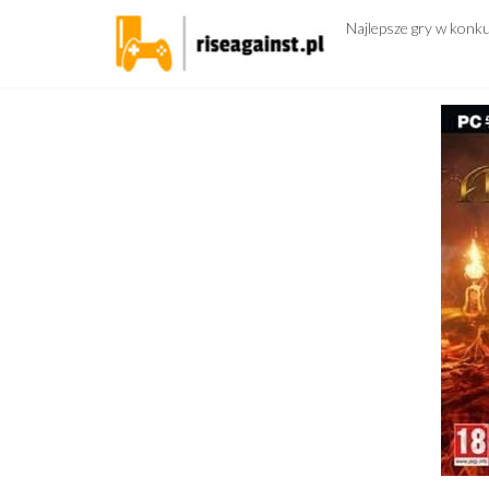
Przejdź
Najlepsze gry w konk
do
treści