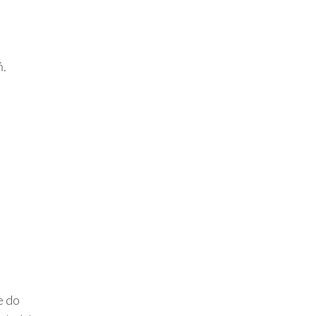
ń.
e do