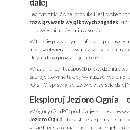
dalej
Jednym z filarów tej produkcji jest system 
rozwiązywania wyjątkowych zagadek
, któ
odpowiednim zbieraniu zasobów.
W trakcie przygody natrafiasz na pradawne arte
możesz otwierać nowe możliwości, docierać 
ukryte drogi prowadzące do celu.
Wrażenie robi też sposób prowadzenia eksplor
zaprojektowane tak, by wymuszać myślenie i
(Gra PC) sprawia, że „zwykłe przejście dalej
Eksploruj Jezioro Ognia –
W Agony (Gra PC) podróżujesz przez niezwyk
Jezioro Ognia
, które staje się jednym z miej
gdzie każdy krok ma znaczenie, a projekt poz