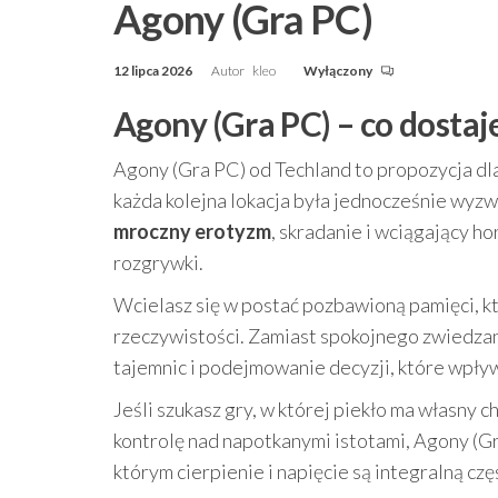
Agony (Gra PC)
12 lipca 2026
Autor
kleo
Wyłączony
Agony (Gra PC) – co dostaj
Agony (Gra PC) od Techland to propozycja dla g
każda kolejna lokacja była jednocześnie wyzw
mroczny erotyzm
, skradanie i wciągający ho
rozgrywki.
Wcielasz się w postać pozbawioną pamięci, któr
rzeczywistości. Zamiast spokojnego zwiedzani
tajemnic i podejmowanie decyzji, które wpływ
Jeśli szukasz gry, w której piekło ma własny 
kontrolę nad napotkanymi istotami, Agony (G
którym cierpienie i napięcie są integralną czę