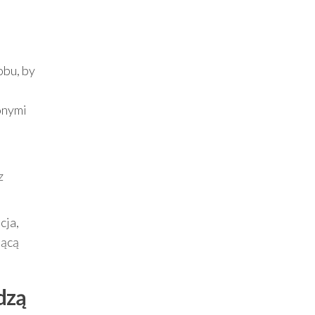
obu, by
onymi
z
cja,
jącą
dzą