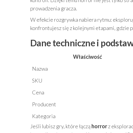
kontroli. Dzięki temu horror nie jest tylko st
prowadzenia gracza.
W efekcie rozgrywka nabiera rytmu: eksploruj
konfrontujesz się z kolejnymi etapami, gdzie
Dane techniczne i podsta
Właściwość
Nazwa
SKU
Cena
Producent
Kategoria
Jeśli lubisz gry, które łączą
horror
z eksplorac