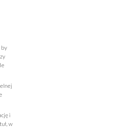
, by
czy
le
ielnej
e
cję i
tuł, w