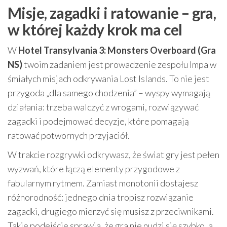
Misje, zagadki i ratowanie – gra,
w której każdy krok ma cel
W
Hotel Transylvania 3: Monsters Overboard (Gra
NS)
twoim zadaniem jest prowadzenie zespołu Impa w
śmiałych misjach odkrywania Lost Islands. To nie jest
przygoda „dla samego chodzenia” – wyspy wymagają
działania: trzeba walczyć z wrogami, rozwiązywać
zagadki i podejmować decyzje, które pomagają
ratować potwornych przyjaciół.
W trakcie rozgrywki odkrywasz, że świat gry jest pełen
wyzwań, które łączą elementy przygodowe z
fabularnym rytmem. Zamiast monotonii dostajesz
różnorodność: jednego dnia tropisz rozwiązanie
zagadki, drugiego mierzyć się musisz z przeciwnikami.
Takie podejście sprawia, że gra nie nudzi się szybko, a