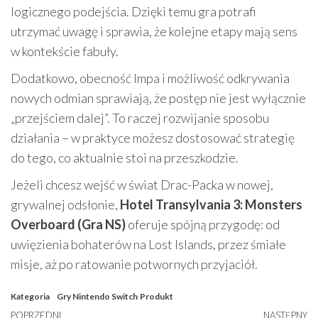
logicznego podejścia. Dzięki temu gra potrafi
utrzymać uwagę i sprawia, że kolejne etapy mają sens
w kontekście fabuły.
Dodatkowo, obecność Impa i możliwość odkrywania
nowych odmian sprawiają, że postęp nie jest wyłącznie
„przejściem dalej”. To raczej rozwijanie sposobu
działania – w praktyce możesz dostosować strategię
do tego, co aktualnie stoi na przeszkodzie.
Jeżeli chcesz wejść w świat Drac-Packa w nowej,
grywalnej odsłonie,
Hotel Transylvania 3: Monsters
Overboard (Gra NS)
oferuje spójną przygodę: od
uwięzienia bohaterów na Lost Islands, przez śmiałe
misje, aż po ratowanie potwornych przyjaciół.
Kategoria
Gry Nintendo Switch
Produkt
Poprzedni
POPRZEDNI
NASTĘPNY
N