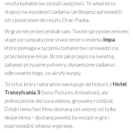
reszta bohaterów zostali uwięzieni. To właśnie ty
stajesz na wysokości zadania i próbujesz sprowadzić
ich z powrotem do reszty Drac-Packa.
W grze nie jesteś jednak sam. Twoim sprzymierzeńcem
staje się sympatyczne stworzenie o imieniu
Impa
,
które pomaga w łączeniu bohaterów i prowadzi cię
przez kolejne misje. Brzmi jak przepis na świetną
zabawę: przyjazne potwory, dynamiczne zadania i
odkrywanie tego, co ukryły wyspy.
To tytuł, który naturalnie nawiązuje do historii z
Hotel
Transylvania 3
(Sony Pictures Animation), ale
jednocześnie dorzuca własny, grywalny rozdział.
Dzięki temu fani filmu dostaną coś więcej niż tylko
skojarzenia – dostaną powód, by wsiąść w grę i
poprowadzić własną wyprawę.