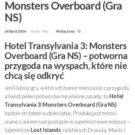
Monsters Overboard (Gra
NS)
14 lipca 2026
Autor
kleo
Wyłączony
Hotel Transylvania 3: Monsters
Overboard (Gra NS) – potworna
przygoda na wyspach, które nie
chcą się odkryć
Jeśli lubisz gry, w których humor miesza się z przygodą,
a świat pełen potworów ma własne zasady, to
Hotel
Transylvania 3: Monsters Overboard (Gra NS)
będzie strzałem w dziesiątkę. Produkcja przenosi
znane z uniwersum postacie w zupełnie nowe miejsce –
tajemnicze
Lost Islands
, na których Dracula, Mavis i