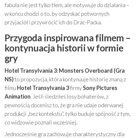
fabuła nie jest tylko tłem, ale motywuje do działania –
w końcu chodzi o to, by odzyskać potwornych
przyjaciół i przywrócić ich do Drac-Packa.
Przygoda inspirowana filmem –
kontynuacja historii w formie
gry
Hotel Transylvania 3: Monsters Overboard (Gra
NS)
to propozycja, która kontynuuje historię znaną z
filmu
Hotel Transylvania 3
firmy
Sony Pictures
Animation
. Jeśli śledziłeś losy bohaterów, z
pewnością docenisz to, że gra nie udaje oderwanej
produkcji „bez kontekstu”, tylko buduje spójność z tym,
co widzowie poznali wcześniej.
Jednocześnie gra zachowuje charakterystyczny dla