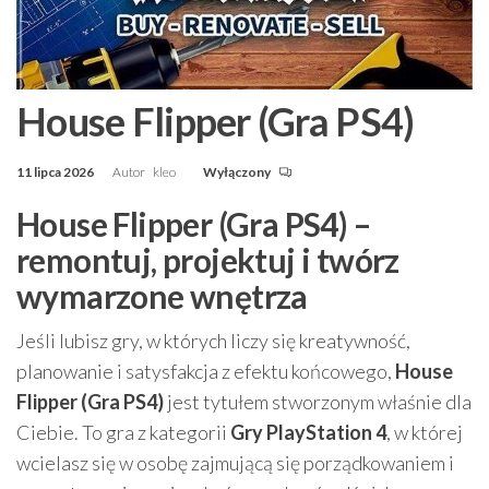
House Flipper (Gra PS4)
11 lipca 2026
Autor
kleo
Wyłączony
House Flipper (Gra PS4) –
remontuj, projektuj i twórz
wymarzone wnętrza
Jeśli lubisz gry, w których liczy się kreatywność,
planowanie i satysfakcja z efektu końcowego,
House
Flipper (Gra PS4)
jest tytułem stworzonym właśnie dla
Ciebie. To gra z kategorii
Gry PlayStation 4
, w której
wcielasz się w osobę zajmującą się porządkowaniem i