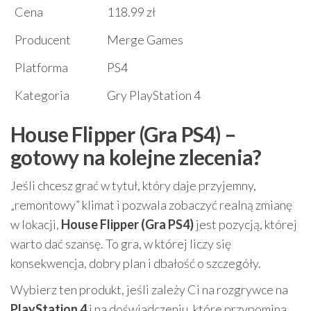
Cena
118.99 zł
Producent
Merge Games
Platforma
PS4
Kategoria
Gry PlayStation 4
House Flipper (Gra PS4) –
gotowy na kolejne zlecenia?
Jeśli chcesz grać w tytuł, który daje przyjemny,
„remontowy” klimat i pozwala zobaczyć realną zmianę
w lokacji,
House Flipper (Gra PS4)
jest pozycją, której
warto dać szansę. To gra, w której liczy się
konsekwencja, dobry plan i dbałość o szczegóły.
Wybierz ten produkt, jeśli zależy Ci na rozgrywce na
PlayStation 4
i na doświadczeniu, które przypomina