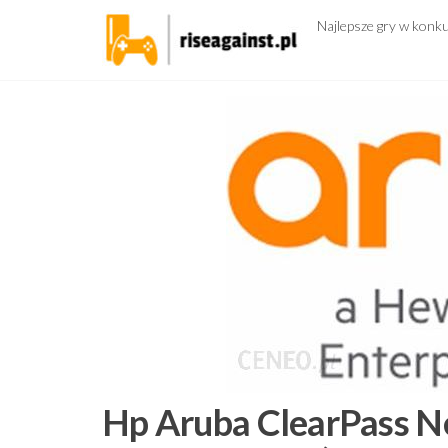
Przejdź
Najlepsze gry w konk
do
treści
Hp Aruba ClearPass Ne