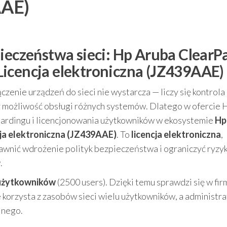
AAE)
ieczeństwa sieci: Hp Aruba ClearP
icencja elektroniczna (JZ439AAE)
enie urządzeń do sieci nie wystarcza — liczy się kontrola
z możliwość obsługi różnych systemów. Dlatego w ofercie 
ardingu i licencjonowania użytkowników w ekosystemie
Hp
ja elektroniczna (JZ439AAE)
. To
licencja elektroniczna
,
rawnić wdrożenie polityk bezpieczeństwa i ograniczyć ryzy
.
użytkowników
(2500 users). Dzięki temu sprawdzi się w fir
 korzysta z zasobów sieci wielu użytkowników, a administr
jnego.