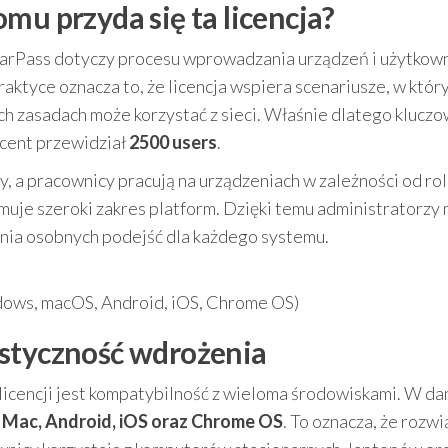
mu przyda się ta licencja?
earPass dotyczy procesu wprowadzania urządzeń i użytkow
ktyce oznacza to, że licencja wspiera scenariusze, w któr
ich zasadach może korzystać z sieci. Właśnie dlatego kluczo
ucent przewidział
2500 users
.
ły, a pracownicy pracują na urządzeniach w zależności od rol
ejmuje szeroki zakres platform. Dzięki temu administratorzy
nia osobnych podejść dla każdego systemu.
dows, macOS, Android, iOS, Chrome OS)
astyczność wdrożenia
icencji jest kompatybilność z wieloma środowiskami. W da
, Mac, Android, iOS oraz Chrome OS
. To oznacza, że rozw