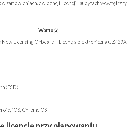
w zamówieniach, ewidencji licencji i audytach wewnętrzny
Wartość
 New Licensing Onboard – Licencja elektroniczna (JZ439
zna (ESD)
droid, iOS, Chrome OS
ę licencję przy planowaniu