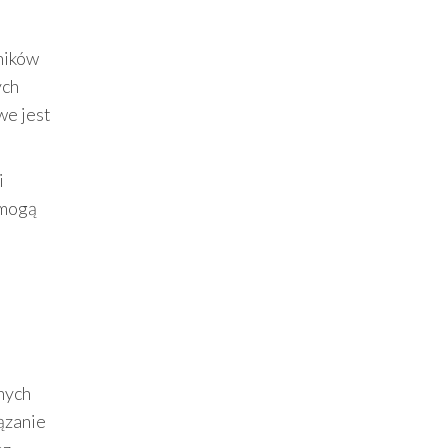
ników
ych
we jest
i
 mogą
nych
iązanie