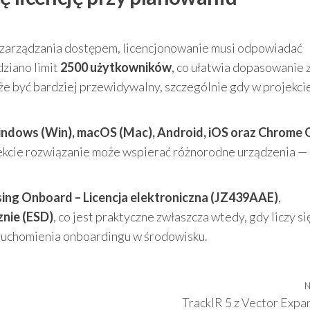
o zarządzania dostępem, licencjonowanie musi odpowiadać
dziano limit
2500 użytkowników
, co ułatwia dopasowanie 
oże być bardziej przewidywalny, szczególnie gdy w projekci
indows (Win), macOS (Mac), Android, iOS oraz Chrome 
kcie rozwiązanie może wspierać różnorodne urządzenia —
ing Onboard – Licencja elektroniczna (JZ439AAE)
,
znie (ESD)
, co jest praktyczne zwłaszcza wtedy, gdy liczy się
 uruchomienia onboardingu w środowisku.
N
TrackIR 5 z Vector Expa