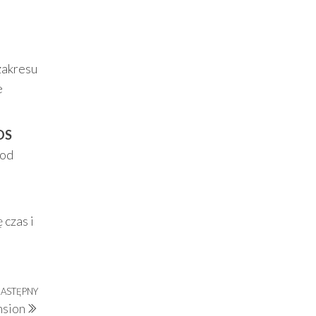
zakresu
e
OS
 od
 czas i
ASTĘPNY
Następny
nsion
wpis