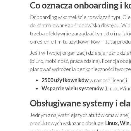
Co oznacza onboarding i ko
Onboarding w kontekście rozwiązań typu Cl
do kontrolowanego środowiska dostępu. W pra
trzeba efektywnie zarządzać tym, kto i na jak
określenie limitu użytkowników — tutaj prod
Jeśli w Twojej organizacji działają różne dzia
(biuro, mobilność, praca zdalna), licencja ob
planować wdrożenia bez konieczności tworze
2500 użytkowników
w ramach licencji
Wsparcie wielu systemów
(Linux, Win
Obsługiwane systemy i el
Jednym z najważniejszych atutów omawianej l
produktowych wskazano obsługę:
Linux, Win