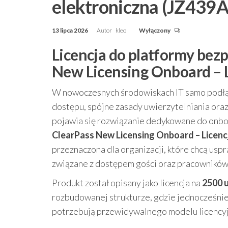
elektroniczna (JZ439
13 lipca 2026
Autor
kleo
Wyłączony
Licencja do platformy bezp
New Licensing Onboard – L
W nowoczesnych środowiskach IT samo podłącz
dostępu, spójne zasady uwierzytelniania ora
pojawia się rozwiązanie dedykowane do onbo
ClearPass New Licensing Onboard – Licenc
przeznaczona dla organizacji, które chcą usp
związane z dostępem gości oraz pracowników
Produkt został opisany jako licencja na
2500 
rozbudowanej strukturze, gdzie jednocześnie
potrzebują przewidywalnego modelu licency