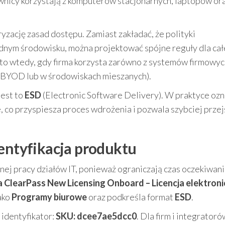
wnicy korzystają z komputerów stacjonarnych, laptopów or
yzację zasad dostępu. Zamiast zakładać, że polityki
ednym środowisku, można projektować spójne reguły dla ca
o wtedy, gdy firma korzysta zarówno z systemów firmowych,
 BYOD lub w środowiskach mieszanych).
jest to
ESD
(Electronic Software Delivery). W praktyce oz
ie, co przyspiesza proces wdrożenia i pozwala szybciej przej
dentyfikacja produktu
ej pracy działów IT, ponieważ ograniczają czas oczekiwani
 ClearPass New Licensing Onboard – Licencja elektron
ako
Programy biurowe
oraz podkreśla format
ESD
.
identyfikator:
SKU: dcee7ae5dcc0
. Dla firm i integratoró