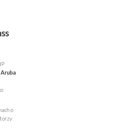
ass
HP
 Aruba
ko
mach o
atorzy