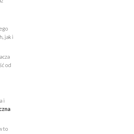
az
łego
 jak i
nacza
ść od
a i
iczna
w to