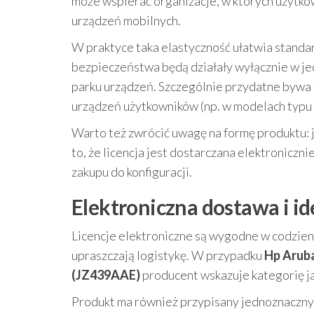
może wspierać organizacje, w których użytko
urządzeń mobilnych.
W praktyce taka elastyczność ułatwia standar
bezpieczeństwa będą działały wyłącznie w j
parku urządzeń. Szczególnie przydatne bywa t
urządzeń użytkowników (np. w modelach typu
Warto też zwrócić uwagę na formę produktu: 
to, że licencja jest dostarczana elektroniczn
zakupu do konfiguracji.
Elektroniczna dostawa i i
Licencje elektroniczne są wygodne w codzienn
upraszczają logistykę. W przypadku
Hp Aruba
(JZ439AAE)
producent wskazuje kategorię j
Produkt ma również przypisany jednoznaczny 