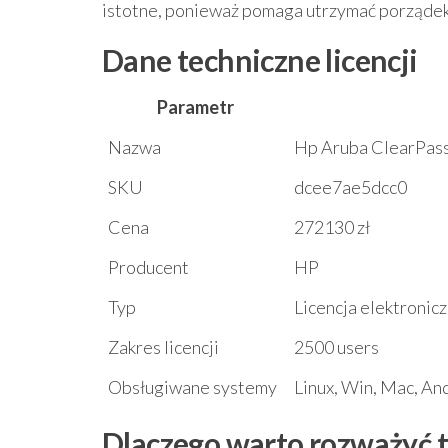
istotne, ponieważ pomaga utrzymać porządek 
Dane techniczne licencji
Parametr
Nazwa
Hp Aruba ClearPass
SKU
dcee7ae5dcc0
Cena
272130 zł
Producent
HP
Typ
Licencja elektronic
Zakres licencji
2500 users
Obsługiwane systemy
Linux, Win, Mac, An
Dlaczego warto rozważyć t