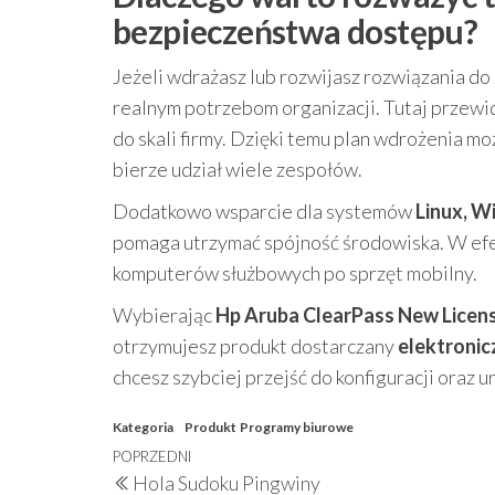
bezpieczeństwa dostępu?
Jeżeli wdrażasz lub rozwijasz rozwiązania d
realnym potrzebom organizacji. Tutaj przewi
do skali firmy. Dzięki temu plan wdrożenia m
bierze udział wiele zespołów.
Dodatkowo wsparcie dla systemów
Linux, W
pomaga utrzymać spójność środowiska. W efe
komputerów służbowych po sprzęt mobilny.
Wybierając
Hp Aruba ClearPass New Licens
otrzymujesz produkt dostarczany
elektronic
chcesz szybciej przejść do konfiguracji oraz
Kategoria
Produkt
Programy biurowe
Nawigacja
Poprzedni
POPRZEDNI
Hola Sudoku Pingwiny
wpis