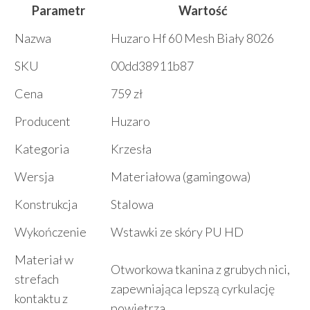
Parametr
Wartość
Nazwa
Huzaro Hf 60 Mesh Biały 8026
SKU
00dd38911b87
Cena
759 zł
Producent
Huzaro
Kategoria
Krzesła
Wersja
Materiałowa (gamingowa)
Konstrukcja
Stalowa
Wykończenie
Wstawki ze skóry PU HD
Materiał w
Otworkowa tkanina z grubych nici,
strefach
zapewniająca lepszą cyrkulację
kontaktu z
powietrza