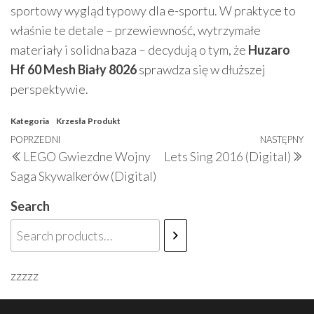
sportowy wygląd typowy dla e-sportu. W praktyce to
właśnie te detale – przewiewność, wytrzymałe
materiały i solidna baza – decydują o tym, że
Huzaro
Hf 60 Mesh Biały 8026
sprawdza się w dłuższej
perspektywie.
Kategoria
Krzesła
Produkt
Nawigacja
Poprzedni
POPRZEDNI
NASTĘPNY
N
LEGO Gwiezdne Wojny
Lets Sing 2016 (Digital)
wpisu
wpis
w
Saga Skywalkerów (Digital)
Search
zzzzz