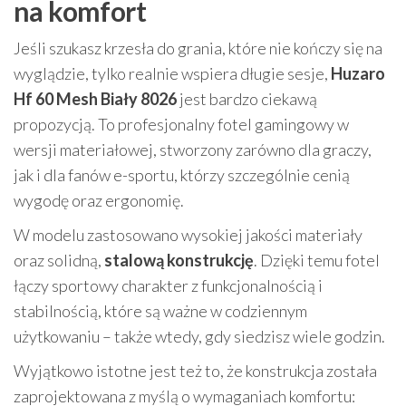
na komfort
Jeśli szukasz krzesła do grania, które nie kończy się na
wyglądzie, tylko realnie wspiera długie sesje,
Huzaro
Hf 60 Mesh Biały 8026
jest bardzo ciekawą
propozycją. To profesjonalny fotel gamingowy w
wersji materiałowej, stworzony zarówno dla graczy,
jak i dla fanów e-sportu, którzy szczególnie cenią
wygodę oraz ergonomię.
W modelu zastosowano wysokiej jakości materiały
oraz solidną,
stalową konstrukcję
. Dzięki temu fotel
łączy sportowy charakter z funkcjonalnością i
stabilnością, które są ważne w codziennym
użytkowaniu – także wtedy, gdy siedzisz wiele godzin.
Wyjątkowo istotne jest też to, że konstrukcja została
zaprojektowana z myślą o wymaganiach komfortu: