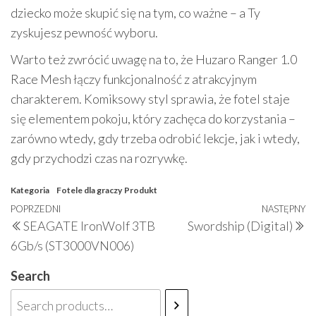
dziecko może skupić się na tym, co ważne – a Ty
zyskujesz pewność wyboru.
Warto też zwrócić uwagę na to, że Huzaro Ranger 1.0
Race Mesh łączy funkcjonalność z atrakcyjnym
charakterem. Komiksowy styl sprawia, że fotel staje
się elementem pokoju, który zachęca do korzystania –
zarówno wtedy, gdy trzeba odrobić lekcje, jak i wtedy,
gdy przychodzi czas na rozrywkę.
Kategoria
Fotele dla graczy
Produkt
Nawigacja
Poprzedni
POPRZEDNI
NASTĘPNY
N
SEAGATE IronWolf 3TB
Swordship (Digital)
wpisu
wpis
w
6Gb/s (ST3000VN006)
Search