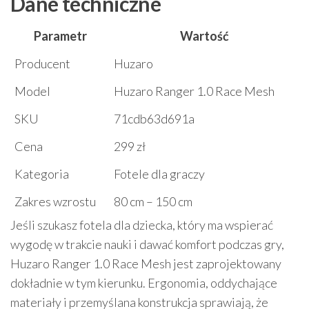
Dane techniczne
Parametr
Wartość
Producent
Huzaro
Model
Huzaro Ranger 1.0 Race Mesh
SKU
71cdb63d691a
Cena
299 zł
Kategoria
Fotele dla graczy
Zakres wzrostu
80 cm – 150 cm
Jeśli szukasz fotela dla dziecka, który ma wspierać
wygodę w trakcie nauki i dawać komfort podczas gry,
Huzaro Ranger 1.0 Race Mesh jest zaprojektowany
dokładnie w tym kierunku. Ergonomia, oddychające
materiały i przemyślana konstrukcja sprawiają, że