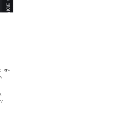
ej gry
 w
a
.
wy