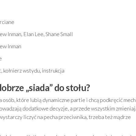
rciane
w Inman, Elan Lee, Shane Small
ew Inman
e
t, kołnierz wstydu, instrukcja
obrze „siada” do stołu?
a osób, które lubią dynamiczne partie i chcą podkręcić mec
owadzają dodatkowe decyzje, a przede wszystkim zmieniaj
ystarczy liczyć na pecha przeciwnika, trzeba też mądrze