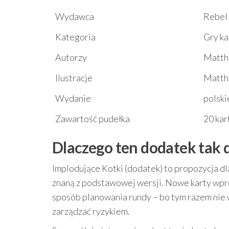
Wydawca
Rebel
Kategoria
Gry ka
Autorzy
Matthe
Ilustracje
Matth
Wydanie
polski
Zawartość pudełka
20 kar
Dlaczego ten dodatek tak d
Implodujące Kotki (dodatek) to propozycja dl
znaną z podstawowej wersji. Nowe karty wpr
sposób planowania rundy – bo tym razem nie w
zarządzać ryzykiem.