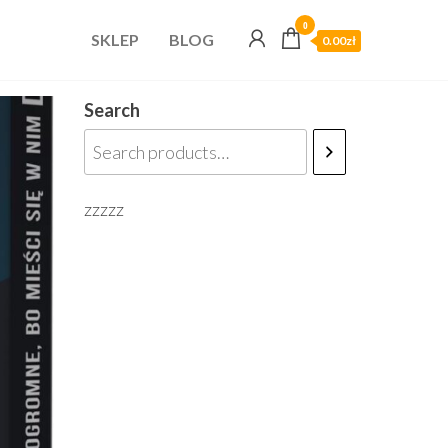
0
SKLEP
BLOG
0.00zł
Search
zzzzz