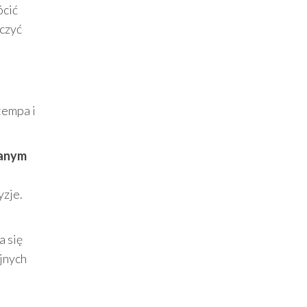
ócić
oczyć
 tempa i
ranym
yzje.
a się
jnych