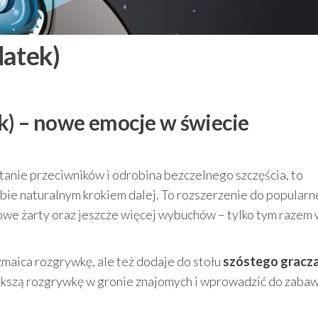
datek)
k) – nowe emocje w świecie
 czytanie przeciwników i odrobina bezczelnego szczęścia, to
bie naturalnym krokiem dalej. To rozszerzenie do popularn
owe żarty oraz jeszcze więcej wybuchów – tylko tym razem
zmaica rozgrywkę, ale też dodaje do stołu
szóstego gracz
ększą rozgrywkę w gronie znajomych i wprowadzić do zaba