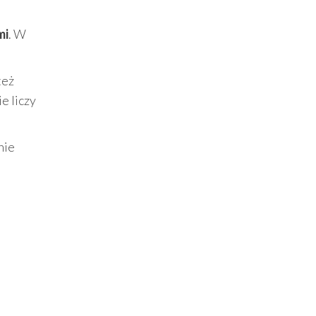
mi
. W
też
e liczy
nie