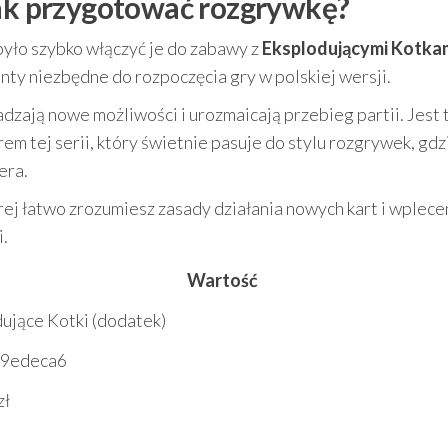
jak przygotować rozgrywkę?
było szybko włączyć je do zabawy z
Eksplodującymi Kotka
nty niezbędne do rozpoczęcia gry w polskiej wersji.
dzają nowe możliwości i urozmaicają przebieg partii. Jest 
m tej serii, który świetnie pasuje do stylu rozgrywek, gdzi
era.
tórej łatwo zrozumiesz zasady działania nowych kart i wplece
i.
Wartość
ujące Kotki (dodatek)
9edeca6
zł