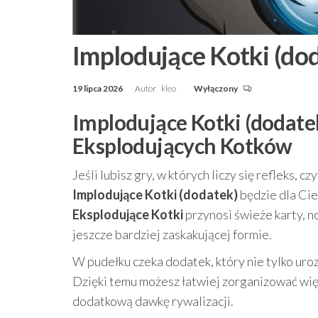
Implodujące Kotki (do
19 lipca 2026
Autor
kleo
Wyłączony
Implodujące Kotki (dodate
Eksplodujących Kotków
Jeśli lubisz gry, w których liczy się refleks,
Implodujące Kotki (dodatek)
będzie dla Cie
Eksplodujące Kotki
przynosi świeże karty, n
jeszcze bardziej zaskakującej formie.
W pudełku czeka dodatek, który nie tylko uro
Dzięki temu możesz łatwiej zorganizować wi
dodatkową dawkę rywalizacji.