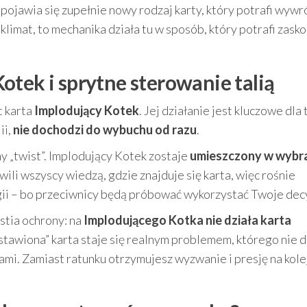
pojawia się zupełnie nowy rodzaj karty, który potrafi wywr
” klimat, to mechanika działa tu w sposób, który potrafi zask
otek i sprytne sterowanie talią
t karta
Implodujący Kotek
. Jej działanie jest kluczowe dla
ii,
nie dochodzi do wybuchu od razu
.
y „twist”. Implodujący Kotek zostaje
umieszczony w wyb
hwili wszyscy wiedzą, gdzie znajduje się karta, więc rośnie
gii – bo przeciwnicy będą próbować wykorzystać Twoje dec
stia ochrony: na
Implodującego Kotka nie działa karta
ustawiona” karta staje się realnym problemem, którego nie d
mi. Zamiast ratunku otrzymujesz wyzwanie i presję na kole