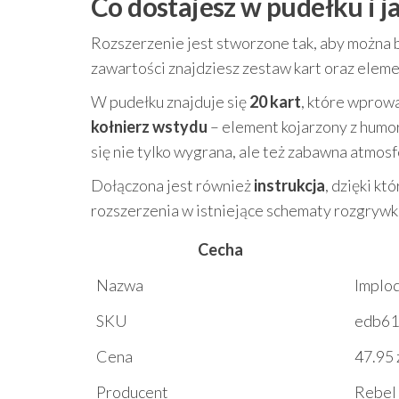
Co dostajesz w pudełku i 
Rozszerzenie jest stworzone tak, aby można 
zawartości znajdziesz zestaw kart oraz eleme
W pudełku znajduje się
20 kart
, które wprowa
kołnierz wstydu
– element kojarzony z humore
się nie tylko wygrana, ale też zabawna atmosf
Dołączona jest również
instrukcja
, dzięki k
rozszerzenia w istniejące schematy rozgrywk
Cecha
Nazwa
Implod
SKU
edb61
Cena
47.95 
Producent
Rebel