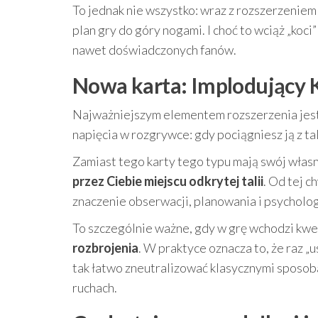
To jednak nie wszystko: wraz z rozszerzeniem 
plan gry do góry nogami. I choć to wciąż „koci
nawet doświadczonych fanów.
Nowa karta: Implodujący K
Najważniejszym elementem rozszerzenia jes
napięcia w rozgrywce: gdy pociągniesz ją z tal
Zamiast tego karty tego typu mają swój własn
przez Ciebie miejscu odkrytej talii
. Od tej c
znaczenie obserwacji, planowania i psycholo
To szczególnie ważne, gdy w grę wchodzi kwe
rozbrojenia
. W praktyce oznacza to, że raz „
tak łatwo zneutralizować klasycznymi sposoba
ruchach.