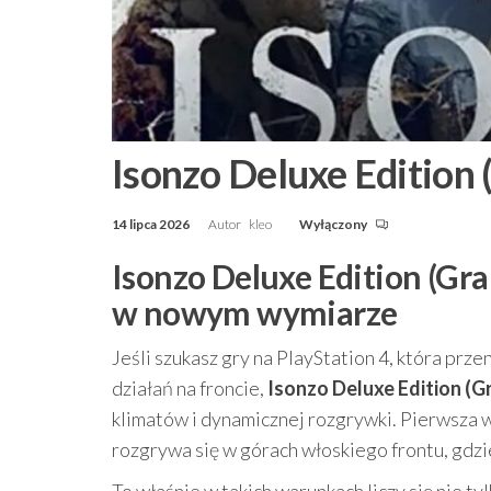
Isonzo Deluxe Edition 
14 lipca 2026
Autor
kleo
Wyłączony
Isonzo Deluxe Edition (Gra
w nowym wymiarze
Jeśli szukasz gry na PlayStation 4, która pr
działań na froncie,
Isonzo Deluxe Edition (G
klimatów i dynamicznej rozgrywki. Pierwsza w
rozgrywa się w górach włoskiego frontu, gdzi
To właśnie w takich warunkach liczy się nie tyl