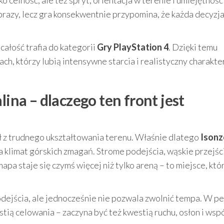
brazy, lecz gra konsekwentnie przypomina, że każda decyzj
a całość trafia do kategorii
Gry PlayStation 4
. Dzięki temu
ch, którzy lubią intensywne starcia i realistyczny charakte
lina – dlaczego ten front jest
ął z trudnego ukształtowania terenu. Właśnie dlatego
Isonz
 klimat górskich zmagań. Strome podejścia, wąskie przejści
pa staje się czymś więcej niż tylko areną – to miejsce, któ
odejścia, ale jednocześnie nie pozwala zwolnić tempa. W 
ią celowania – zaczyna być też kwestią ruchu, osłon i wsp