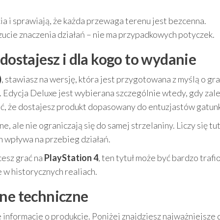
a i sprawiają, że każda przewaga terenu jest bezcenna.
ucie znaczenia działań – nie ma przypadkowych potyczek.
 dostajesz i dla kogo to wydanie
)
, stawiasz na wersję, która jest przygotowana z myślą o gr
j. Edycja Deluxe jest wybierana szczególnie wtedy, gdy zal
ć, że dostajesz produkt dopasowany do entuzjastów gatun
, ale nie ograniczają się do samej strzelaniny. Liczy się tu
en wpływa na przebieg działań.
cesz grać na
PlayStation 4
, ten tytuł może być bardzo traf
 w historycznych realiach.
ane techniczne
nformacje o produkcie. Poniżej znajdziesz najważniejsze 