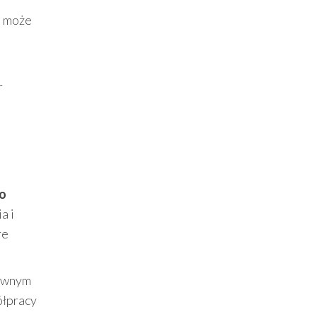
a może
r
o
a i
re
pewnym
ółpracy