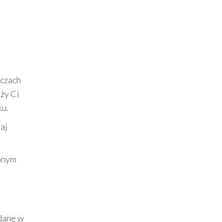
aczach
eży Ci
ku.
taj
ionym
dane w