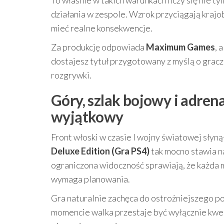
działania w zespole. Wzrok przyciągają krajo
mieć realne konsekwencje.
Za produkcję odpowiada
Maximum Games
, 
dostajesz tytuł przygotowany z myślą o gracza
rozgrywki.
Góry, szlak bojowy i adrena
wyjątkowy
Front włoski w czasie I wojny światowej słyn
Deluxe Edition (Gra PS4)
tak mocno stawia na
ograniczona widoczność sprawiają, że każda ma
wymaga planowania.
Gra naturalnie zachęca do ostrożniejszego p
momencie walka przestaje być wyłącznie kwest