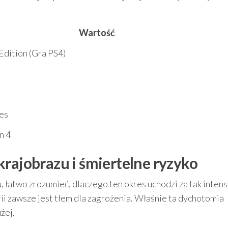
Wartość
Edition (Gra PS4)
5
es
n 4
krajobrazu i śmiertelne ryzyko
, łatwo zrozumieć, dlaczego ten okres uchodzi za tak inten
rii zawsze jest tłem dla zagrożenia. Właśnie ta dychotomia
żej.