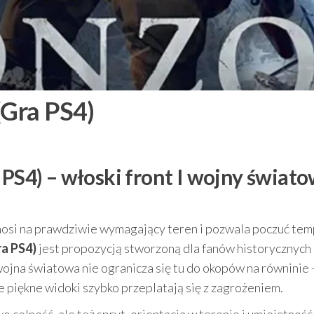
(Gra PS4)
 PS4) – włoski front I wojny świato
zenosi na prawdziwie wymagający teren i pozwala poczuć te
ra PS4)
jest propozycją stworzoną dla fanów historycznych
ojna światowa nie ogranicza się tu do okopów na równinie 
e piękne widoki szybko przeplatają się z zagrożeniem.
ko celność, ale też spryt, orientacja w terenie i umiejętność