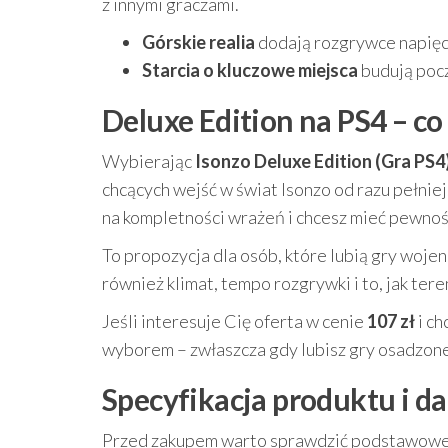
z innymi graczami.
Górskie realia
dodają rozgrywce napięci
Starcia o kluczowe miejsca
budują pocz
Deluxe Edition na PS4 – co
Wybierając
Isonzo Deluxe Edition (Gra PS4
chcących wejść w świat Isonzo od razu pełnie
na kompletności wrażeń i chcesz mieć pewnoś
To propozycja dla osób, które lubią gry wojenne
również klimat, tempo rozgrywki i to, jak ter
Jeśli interesuje Cię oferta w cenie
107 zł
i ch
wyborem – zwłaszcza gdy lubisz gry osadzone
Specyfikacja produktu i d
Przed zakupem warto sprawdzić podstawowe i