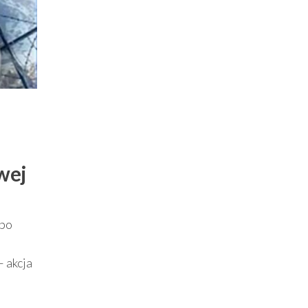
wej
mpo
– akcja