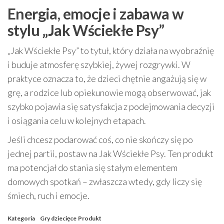
Energia, emocje i zabawa w
stylu „Jak Wściekłe Psy”
„Jak Wściekłe Psy” to tytuł, który działa na wyobraźnię
i buduje atmosferę szybkiej, żywej rozgrywki. W
praktyce oznacza to, że dzieci chętnie angażują się w
grę, a rodzice lub opiekunowie mogą obserwować, jak
szybko pojawia się satysfakcja z podejmowania decyzji
i osiągania celu w kolejnych etapach.
Jeśli chcesz podarować coś, co nie skończy się po
jednej partii, postaw na Jak Wściekłe Psy. Ten produkt
ma potencjał do stania się stałym elementem
domowych spotkań – zwłaszcza wtedy, gdy liczy się
śmiech, ruch i emocje.
Kategoria
Gry dziecięce
Produkt