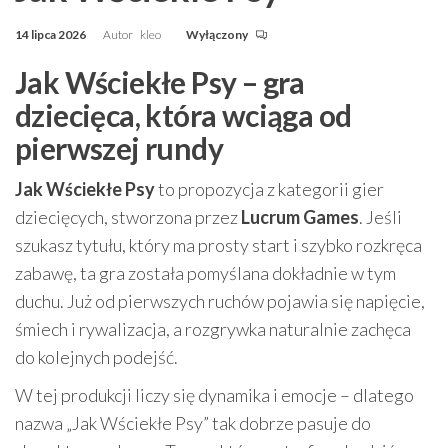
14 lipca 2026
Autor
kleo
Wyłączony
Jak Wściekłe Psy – gra
dziecięca, która wciąga od
pierwszej rundy
Jak Wściekłe Psy
to propozycja z kategorii gier
dziecięcych, stworzona przez
Lucrum Games
. Jeśli
szukasz tytułu, który ma prosty start i szybko rozkręca
zabawę, ta gra została pomyślana dokładnie w tym
duchu. Już od pierwszych ruchów pojawia się napięcie,
śmiech i rywalizacja, a rozgrywka naturalnie zachęca
do kolejnych podejść.
W tej produkcji liczy się dynamika i emocje – dlatego
nazwa „Jak Wściekłe Psy” tak dobrze pasuje do