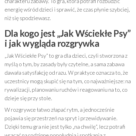
charakteru zabawy. To gra, która potrafi rozbudzić
energię wśród dzieci i sprawić, że czas płynie szybciej,
niż się spodziewasz.
Dla kogo jest „Jak Wściekłe Psy”
i jak wygląda rozgrywka
„Jak Wściekłe Psy” to gra dla dzieci, czyli stworzona z
myślą o tym, by zasady były czytelne, a sama zabawa
dawała satysfakcję od razu. W praktyce oznacza to, że
uczestnicy mogą skupić się na tym, co najważniejsze: na
rywalizacji, planowaniu ruchów i reagowaniu na to, co
dzieje się przy stole.
W rozgrywce łatwo złapać rytm, a jednocześnie
pojawia się przestrzeń na spryt i przewidywanie.
Dzięki temu gra nie jest tylko „na chwilę”, lecz potrafi
wracać na rodzinne popołudnia i spotkania z