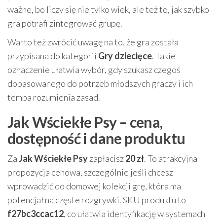
ważne, bo liczy się nie tylko wiek, ale też to, jak szybko
gra potrafi zintegrować grupę.
Warto też zwrócić uwagę na to, że gra została
przypisana do kategorii
Gry dziecięce
. Takie
oznaczenie ułatwia wybór, gdy szukasz czegoś
dopasowanego do potrzeb młodszych graczy i ich
tempa rozumienia zasad.
Jak Wściekłe Psy – cena,
dostępność i dane produktu
Za
Jak Wściekłe Psy
zapłacisz
20 zł
. To atrakcyjna
propozycja cenowa, szczególnie jeśli chcesz
wprowadzić do domowej kolekcji grę, która ma
potencjał na częste rozgrywki. SKU produktu to
f27bc3ccac12
, co ułatwia identyfikację w systemach