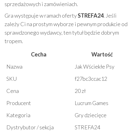
sprzedażowych i zamówieniach.
Gra występuje w ramach oferty
STREFA24
. Jeśli
zależy Ci na prostym wyborze i pewnym produkcie od
sprawdzonego wydawcy, ten tytuł będzie dobrym
tropem.
Cecha
Wartość
Nazwa
Jak Wściekłe Psy
SKU
f27bc3ccac12
Cena
20 zł
Producent
Lucrum Games
Kategoria
Gry dziecięce
Dystrybutor / sekcja
STREFA24