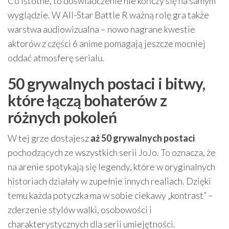
Co istotne, to doświadczenie nie kończy się na samym
wyglądzie. W All-Star Battle R ważną rolę gra także
warstwa audiowizualna – nowo nagrane kwestie
aktorów z części 6 anime pomagają jeszcze mocniej
oddać atmosferę serialu.
50 grywalnych postaci i bitwy,
które łączą bohaterów z
różnych pokoleń
W tej grze dostajesz
aż 50 grywalnych postaci
pochodzących ze wszystkich serii JoJo. To oznacza, że
na arenie spotykają się legendy, które w oryginalnych
historiach działały w zupełnie innych realiach. Dzięki
temu każda potyczka ma w sobie ciekawy „kontrast” –
zderzenie stylów walki, osobowości i
charakterystycznych dla serii umiejętności.