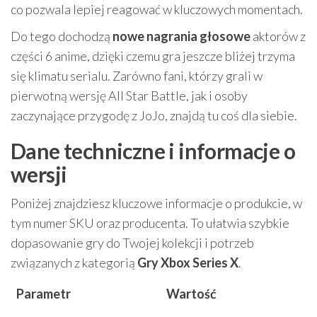
co pozwala lepiej reagować w kluczowych momentach.
Do tego dochodzą
nowe nagrania głosowe
aktorów z
części 6 anime, dzięki czemu gra jeszcze bliżej trzyma
się klimatu serialu. Zarówno fani, którzy grali w
pierwotną wersję All Star Battle, jak i osoby
zaczynające przygodę z JoJo, znajdą tu coś dla siebie.
Dane techniczne i informacje o
wersji
Poniżej znajdziesz kluczowe informacje o produkcie, w
tym numer SKU oraz producenta. To ułatwia szybkie
dopasowanie gry do Twojej kolekcji i potrzeb
związanych z kategorią
Gry Xbox Series X
.
Parametr
Wartość