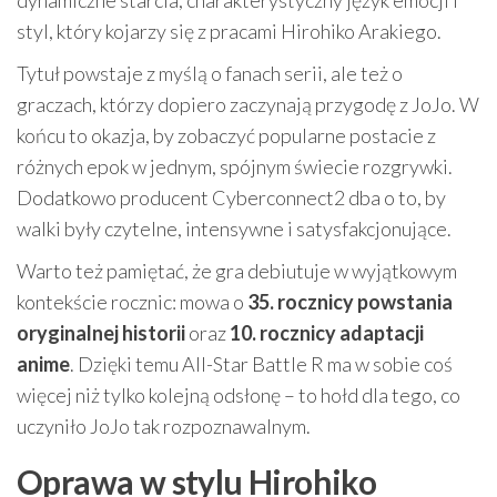
styl, który kojarzy się z pracami Hirohiko Arakiego.
Tytuł powstaje z myślą o fanach serii, ale też o
graczach, którzy dopiero zaczynają przygodę z JoJo. W
końcu to okazja, by zobaczyć popularne postacie z
różnych epok w jednym, spójnym świecie rozgrywki.
Dodatkowo producent Cyberconnect2 dba o to, by
walki były czytelne, intensywne i satysfakcjonujące.
Warto też pamiętać, że gra debiutuje w wyjątkowym
kontekście rocznic: mowa o
35. rocznicy powstania
oryginalnej historii
oraz
10. rocznicy adaptacji
anime
. Dzięki temu All-Star Battle R ma w sobie coś
więcej niż tylko kolejną odsłonę – to hołd dla tego, co
uczyniło JoJo tak rozpoznawalnym.
Oprawa w stylu Hirohiko