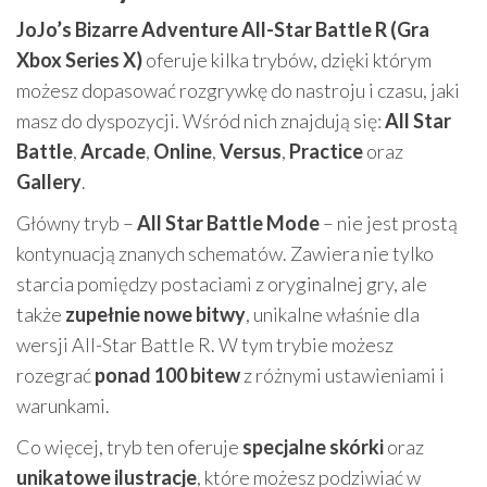
JoJo’s Bizarre Adventure All-Star Battle R (Gra
Xbox Series X)
oferuje kilka trybów, dzięki którym
możesz dopasować rozgrywkę do nastroju i czasu, jaki
masz do dyspozycji. Wśród nich znajdują się:
All Star
Battle
,
Arcade
,
Online
,
Versus
,
Practice
oraz
Gallery
.
Główny tryb –
All Star Battle Mode
– nie jest prostą
kontynuacją znanych schematów. Zawiera nie tylko
starcia pomiędzy postaciami z oryginalnej gry, ale
także
zupełnie nowe bitwy
, unikalne właśnie dla
wersji All-Star Battle R. W tym trybie możesz
rozegrać
ponad 100 bitew
z różnymi ustawieniami i
warunkami.
Co więcej, tryb ten oferuje
specjalne skórki
oraz
unikatowe ilustracje
, które możesz podziwiać w