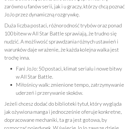
zarówno u fanów serii, jak i u graczy, którzy chcą poznać
JoJo przez dynamiczną rozgrywkę.
Duża liczba postaci, różnorodność trybów oraz ponad
100 bitew w All Star Battle sprawiają, że trudno się
nudzić. A możliwość sprawdzania różnych ustawień i
warunków daje wrażenie, że każda kolejna walka jest
trochę inna.
Fani JoJo: 50 postaci, klimat serialu i nowe bitwy
w All Star Battle.
Miłośnicy walk: zmienione tempo, zatrzymywanie
uderzeń i przerywanie skoków.
Jeżeli chcesz dodać do biblioteki tytuł, który wygląda
jak ożywiona manga i jednocześnie oferuje konkretne,
dopracowane mechaniki, ta gra jest gotowa, by
rozpocząć pojedynek. W świecie JoJo zawsze dzieje