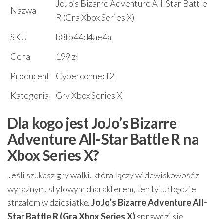
JoJo’s Bizarre Adventure All-Star Battle
Nazwa
R (Gra Xbox Series X)
SKU
b8fb44d4ae4a
Cena
199 zł
Producent
Cyberconnect2
Kategoria
Gry Xbox Series X
Dla kogo jest JoJo’s Bizarre
Adventure All-Star Battle R na
Xbox Series X?
Jeśli szukasz gry walki, która łączy widowiskowość z
wyraźnym, stylowym charakterem, ten tytuł będzie
strzałem w dziesiątkę.
JoJo’s Bizarre Adventure All-
Star Battle R (Gra Xbox Series X)
sprawdzi się