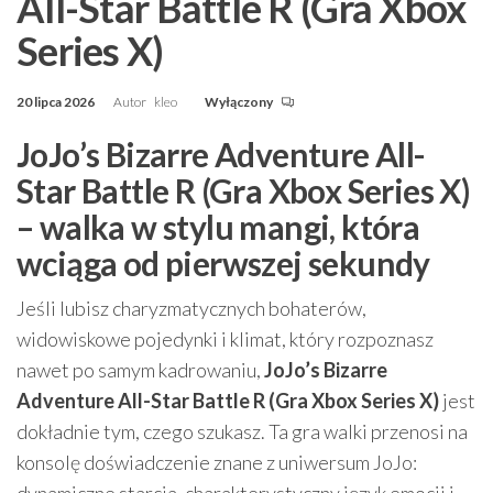
All-Star Battle R (Gra Xbox
Series X)
20 lipca 2026
Autor
kleo
Wyłączony
JoJo’s Bizarre Adventure All-
Star Battle R (Gra Xbox Series X)
– walka w stylu mangi, która
wciąga od pierwszej sekundy
Jeśli lubisz charyzmatycznych bohaterów,
widowiskowe pojedynki i klimat, który rozpoznasz
nawet po samym kadrowaniu,
JoJo’s Bizarre
Adventure All-Star Battle R (Gra Xbox Series X)
jest
dokładnie tym, czego szukasz. Ta gra walki przenosi na
konsolę doświadczenie znane z uniwersum JoJo:
dynamiczne starcia, charakterystyczny język emocji i