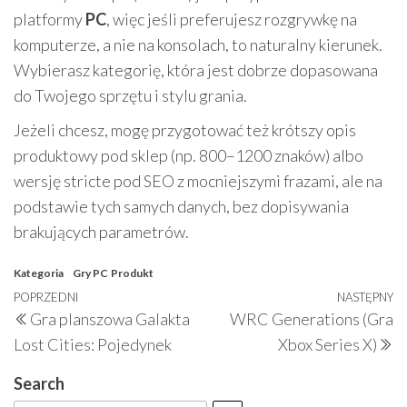
platformy
PC
, więc jeśli preferujesz rozgrywkę na
komputerze, a nie na konsolach, to naturalny kierunek.
Wybierasz kategorię, która jest dobrze dopasowana
do Twojego sprzętu i stylu grania.
Jeżeli chcesz, mogę przygotować też krótszy opis
produktowy pod sklep (np. 800–1200 znaków) albo
wersję stricte pod SEO z mocniejszymi frazami, ale na
podstawie tych samych danych, bez dopisywania
brakujących parametrów.
Kategoria
Gry PC
Produkt
Nawigacja
Poprzedni
POPRZEDNI
NASTĘPNY
N
Gra planszowa Galakta
WRC Generations (Gra
wpisu
wpis
w
Lost Cities: Pojedynek
Xbox Series X)
Search