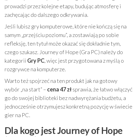
prowadzi przez kolejne etapy, budując atmosferę i
zachęcając do dalszego odkrywania.
Jeśli lubisz gry komputerowe, które nie kończą się na
samym „przejściu poziomu”, a zostawiają po sobie
refleksję, ten tytuł może okazać się dokładnie tym,
czego szukasz. Journey of Hope (Gra PC) należy do
kategorii
Gry PC
, więc jest przygotowana z myślą o
rozgrywce na komputerze.
Warto też spojrzeć na ten produkt jak na gotowy
wybór „na start” –
cena 47 zł
sprawia, że łatwo włączyć
go do swojej biblioteki bez nadwyrężania budżetu, a
jednocześnie otrzymujesz konkretną pozycję w świecie
gier na PC.
Dla kogo jest Journey of Hope