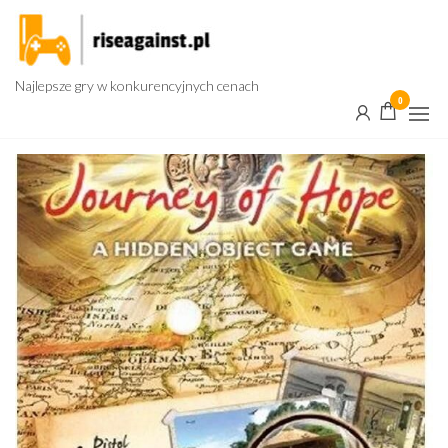
Przejdź
do
treści
Najlepsze gry w konkurencyjnych cenach
0