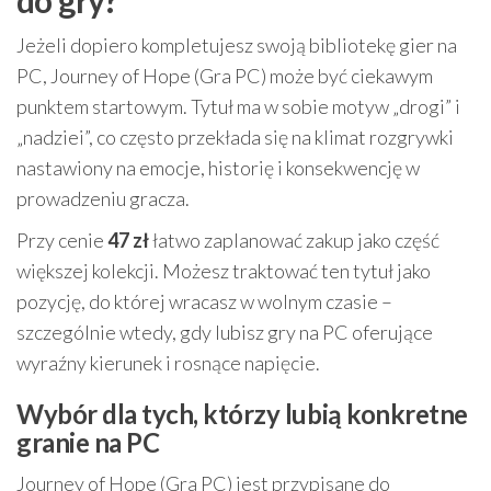
Jeżeli dopiero kompletujesz swoją bibliotekę gier na
PC, Journey of Hope (Gra PC) może być ciekawym
punktem startowym. Tytuł ma w sobie motyw „drogi” i
„nadziei”, co często przekłada się na klimat rozgrywki
nastawiony na emocje, historię i konsekwencję w
prowadzeniu gracza.
Przy cenie
47 zł
łatwo zaplanować zakup jako część
większej kolekcji. Możesz traktować ten tytuł jako
pozycję, do której wracasz w wolnym czasie –
szczególnie wtedy, gdy lubisz gry na PC oferujące
wyraźny kierunek i rosnące napięcie.
Wybór dla tych, którzy lubią konkretne
granie na PC
Journey of Hope (Gra PC) jest przypisane do