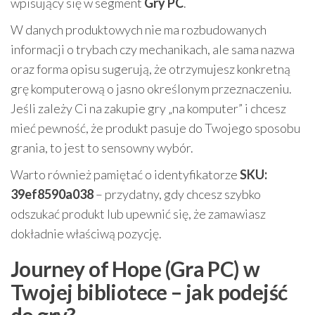
wpisujący się w segment
Gry PC
.
W danych produktowych nie ma rozbudowanych
informacji o trybach czy mechanikach, ale sama nazwa
oraz forma opisu sugerują, że otrzymujesz konkretną
grę komputerową o jasno określonym przeznaczeniu.
Jeśli zależy Ci na zakupie gry „na komputer” i chcesz
mieć pewność, że produkt pasuje do Twojego sposobu
grania, to jest to sensowny wybór.
Warto również pamiętać o identyfikatorze
SKU:
39ef8590a038
– przydatny, gdy chcesz szybko
odszukać produkt lub upewnić się, że zamawiasz
dokładnie właściwą pozycję.
Journey of Hope (Gra PC) w
Twojej bibliotece – jak podejść
do gry?