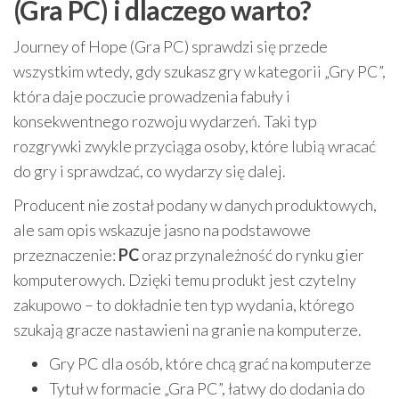
(Gra PC) i dlaczego warto?
Journey of Hope (Gra PC) sprawdzi się przede
wszystkim wtedy, gdy szukasz gry w kategorii „Gry PC”,
która daje poczucie prowadzenia fabuły i
konsekwentnego rozwoju wydarzeń. Taki typ
rozgrywki zwykle przyciąga osoby, które lubią wracać
do gry i sprawdzać, co wydarzy się dalej.
Producent nie został podany w danych produktowych,
ale sam opis wskazuje jasno na podstawowe
przeznaczenie:
PC
oraz przynależność do rynku gier
komputerowych. Dzięki temu produkt jest czytelny
zakupowo – to dokładnie ten typ wydania, którego
szukają gracze nastawieni na granie na komputerze.
Gry PC dla osób, które chcą grać na komputerze
Tytuł w formacie „Gra PC”, łatwy do dodania do