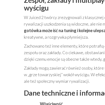
Zespół, zakłady i multipla
wyścigu
W Juiced 2 twórcy zrezygnowali z klasycznej
rywalizacji uszkodzenia są widoczne, ale nie
gotówka może iść na tuning i kolejne uleps
kreatywne, a rozgrywka płynniejsza.
Zachowano też inne elementy, które potrafi
zespołu oraz zakłady. Co ciekawe, obstawian
dzięki czemu emocje są obecne także wtedy, g
Zakłady mogą zawierać również osoby, które s
w „grze towarzyskiej” wokół wyścigu. W efekci
ale też społeczny wymiar rywalizacji.
Dane techniczne i informa
Właściwość