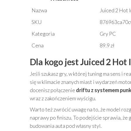
Nazwa
Juiced 2 Hot 
SKU
876963ca70c
Kategoria
Gry PC
Cena
89.9 zł
Dla kogo jest Juiced 2 Hot
Jeśli szukasz gry, w której tuning ma sens i r
się w klimacie znanych miast i wydarzeń moto
docenisz połączenie
driftu z systemem pun
wraz z zakończeniem wyścigu.
Warto też zwrócić uwagę na to, że model roz
naprawy po finiszu. To podejście sprawia, że
budowania auta pod własny styl.