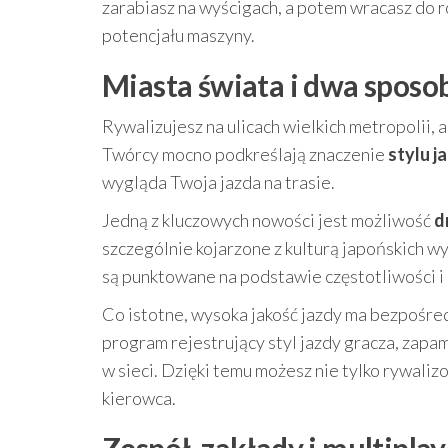
zarabiasz na wyścigach, a potem wracasz do r
potencjału maszyny.
Miasta świata i dwa sposob
Rywalizujesz na ulicach wielkich metropolii,
Twórcy mocno podkreślają znaczenie
stylu j
wygląda Twoja jazda na trasie.
Jedną z kluczowych nowości jest możliwość
d
szczególnie kojarzone z kulturą japońskich w
są punktowane na podstawie częstotliwości i d
Co istotne, wysoka jakość jazdy ma bezpośre
program rejestrujący styl jazdy gracza, zapam
w sieci. Dzięki temu możesz nie tylko rywali
kierowca.