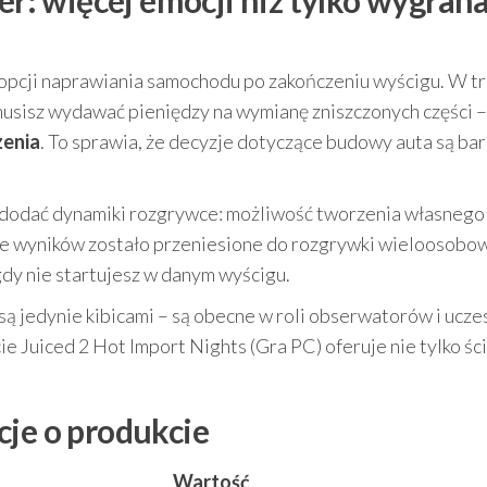
yer: więcej emocji niż tylko wygran
 opcji naprawiania samochodu po zakończeniu wyścigu. W tr
 musisz wydawać pieniędzy na wymianę zniszczonych części 
zenia
. To sprawia, że decyzje dotyczące budowy auta są bar
ą dodać dynamiki rozgrywce: możliwość tworzenia własnego
ie wyników zostało przeniesione do rozgrywki wieloosobow
dy nie startujesz w danym wyścigu.
ą jedynie kibicami – są obecne w roli obserwatorów i ucze
e Juiced 2 Hot Import Nights (Gra PC) oferuje nie tylko śc
cje o produkcie
Wartość