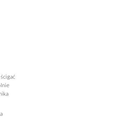
 ścigać
lnie
nika
na