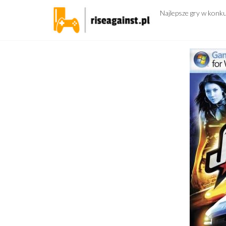
Przejdź
Najlepsze gry w konk
do
treści