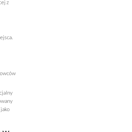
ej z
ejsca.
erowców
ecjalny
kowany
 jako