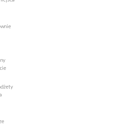
równie
bny
cie
adżety
a
ze