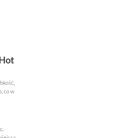
 Hot
ybkość,
o, co w
c,
miejsca