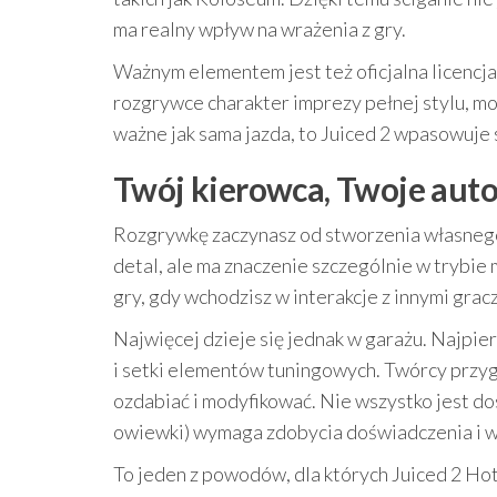
ma realny wpływ na wrażenia z gry.
Ważnym elementem jest też oficjalna licen
rozgrywce charakter imprezy pełnej stylu, mody
ważne jak sama jazda, to Juiced 2 wpasowuje
Twój kierowca, Twoje auto:
Rozgrywkę zaczynasz od stworzenia własnego
detal, ale ma znaczenie szczególnie w trybie
gry, gdy wchodzisz w interakcje z innymi grac
Najwięcej dzieje się jednak w garażu. Najp
i setki elementów tuningowych. Twórcy przy
ozdabiać i modyfikować. Nie wszystko jest do
owiewki) wymaga zdobycia doświadczenia i wy
To jeden z powodów, dla których Juiced 2 Hot