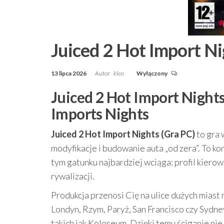
Juiced 2 Hot Import Ni
13 lipca 2026
Autor
kleo
Wyłączony
Juiced 2 Hot Import Nights 
Imports Nights
Juiced 2 Hot Import Nights (Gra PC)
to gra 
modyfikacje i budowanie auta „od zera”. To kon
tym gatunku najbardziej wciąga: profil kierowc
rywalizacji.
Produkcja przenosi Cię na ulice dużych miast 
Londyn, Rzym, Paryż, San Francisco czy Sydn
takich jak Koloseum. Dzięki temu ściganie ni