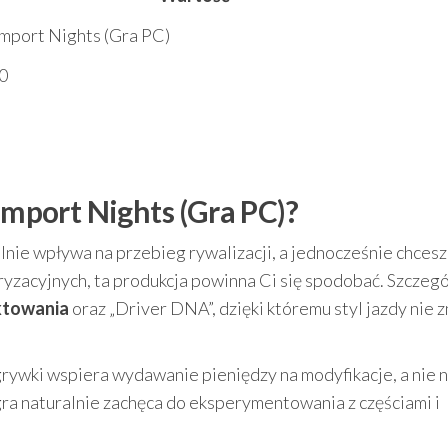
Import Nights (Gra PC)
0
 Import Nights (Gra PC)?
ealnie wpływa na przebieg rywalizacji, a jednocześnie chcesz
ryzacyjnych, ta produkcja powinna Ci się spodobać. Szczegó
ktowania
oraz „Driver DNA”, dzięki któremu styl jazdy nie z
grywki wspiera wydawanie pieniędzy na modyfikacje, a nie 
 gra naturalnie zachęca do eksperymentowania z częściami i