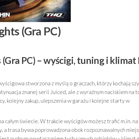
ghts (Gra PC)
(Gra PC) – wyścigi, tuning i klimat
wyścigowa stworzona z myślą o graczach, którzy kochają sz
tynuacja znanej serii Juiced, ale z wyraźnym naciskiem na t
y, kolejny zakup, ulepszenia w garażu i kolejne starty w
na całym świecie. W trakcie wyścigów możesz trafić m.in. na
ey, a trasa bywa poprowadzona obok rozpoznawalnych miejs
e jest nudnym powtarzaniem tych samych odcinków – klimat 