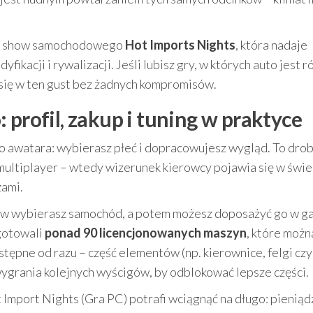
cja show samochodowego
Hot Imports Nights
, która nadaje
fikacji i rywalizacji. Jeśli lubisz gry, w których auto jest 
 się w ten gust bez żadnych kompromisów.
 profil, zakup i tuning w praktyce
 awatara: wybierasz płeć i dopracowujesz wygląd. To dro
 multiplayer – wtedy wizerunek kierowcy pojawia się w świe
zami.
ierw wybierasz samochód, a potem możesz doposażyć go w g
gotowali
ponad 90 licencjonowanych maszyn
, które możn
stępne od razu – część elementów (np. kierownice, felgi czy
grania kolejnych wyścigów, by odblokować lepsze części.
 Import Nights (Gra PC) potrafi wciągnąć na długo: pieniąd