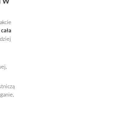
a w
akcie
–
cała
dziej
ej,
stniczą
iganie,