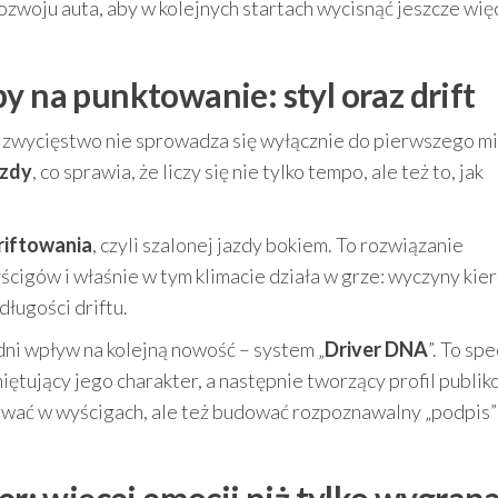
ozwoju auta, aby w kolejnych startach wycisnąć jeszcze więc
y na punktowanie: styl oraz drift
 a zwycięstwo nie sprowadza się wyłącznie do pierwszego mi
azdy
, co sprawia, że liczy się nie tylko tempo, ale też to, jak
riftowania
, czyli szalonej jazdy bokiem. To rozwiązanie
yścigów i właśnie w tym klimacie działa w grze: wyczyny ki
ługości driftu.
dni wpływ na kolejną nowość – system „
Driver DNA
”. To sp
iętujący jego charakter, a następnie tworzący profil publi
zować w wyścigach, ale też budować rozpoznawalny „podpis”