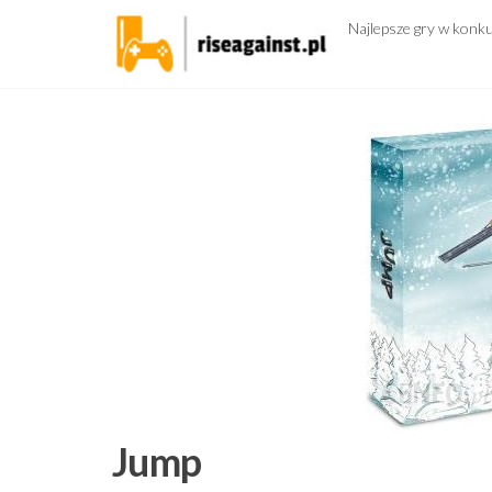
Przejdź
Najlepsze gry w konk
do
treści
Jump