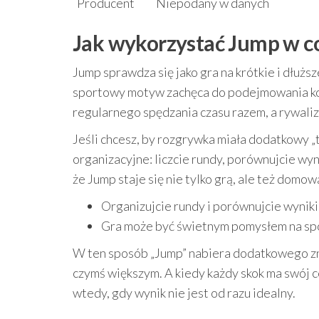
Producent
Niepodany w danych
Jak wykorzystać Jump w c
Jump sprawdza się jako gra na krótkie i dłużs
sportowy motyw zachęca do podejmowania k
regularnego spędzania czasu razem, a rywaliza
Jeśli chcesz, by rozgrywka miała dodatkowy 
organizacyjne: liczcie rundy, porównujcie wyni
że Jump staje się nie tylko grą, ale też domo
Organizujcie rundy i porównujcie wyniki
Gra może być świetnym pomysłem na spo
W ten sposób „Jump” nabiera dodatkowego znacz
czymś większym. A kiedy każdy skok ma swój ce
wtedy, gdy wynik nie jest od razu idealny.