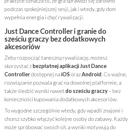
praktyce oznacza to, że gra sprawdzi się zarówno
podczas spokojniejszej sesji, jak i wtedy, gdy dom
wypełnia energia i chęć rywalizacji.
Just Dance Controller i granie do
sześciu graczy bez dodatkowych
akcesoriów
Żeby rozpocząć taneczną rywalizację, możesz
skorzystać z
bezpłatnej aplikacji Just Dance
Controller
dostępnej na
iOS
oraz
Android
. Co ważne,
rozwiązanie pozwala grać na dowolnej platformie, a
także śledzić wyniki nawet
do sześciu graczy
– bez
konieczności kupowania dodatkowych akcesoriów.
To wygodne szczególnie wtedy, gdy wpadli znajomi i
chcesz szybko włączyć kolejne osoby do zabawy. Każdy
może spróbować swoich sił, a wyniki motywują do