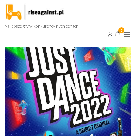
Przejdź
do
treści
Najlepsze gry w konkurencyjnych cenach
0