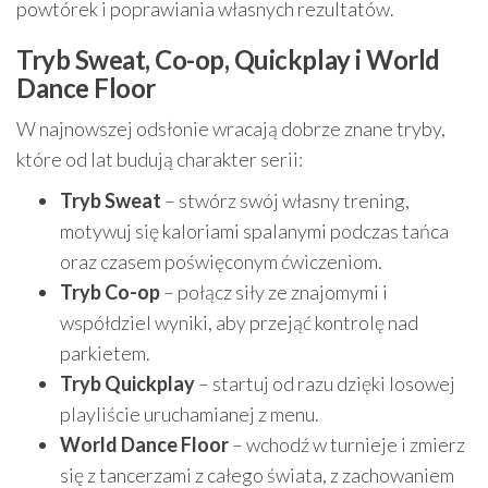
powtórek i poprawiania własnych rezultatów.
Tryb Sweat, Co-op, Quickplay i World
Dance Floor
W najnowszej odsłonie wracają dobrze znane tryby,
które od lat budują charakter serii:
Tryb Sweat
– stwórz swój własny trening,
motywuj się kaloriami spalanymi podczas tańca
oraz czasem poświęconym ćwiczeniom.
Tryb Co-op
– połącz siły ze znajomymi i
współdziel wyniki, aby przejąć kontrolę nad
parkietem.
Tryb Quickplay
– startuj od razu dzięki losowej
playliście uruchamianej z menu.
World Dance Floor
– wchodź w turnieje i zmierz
się z tancerzami z całego świata, z zachowaniem