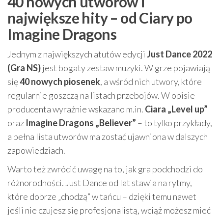
40 nowych utworów i
największe hity – od Ciary po
Imagine Dragons
Jednym z największych atutów edycji
Just Dance 2022
(Gra NS)
jest bogaty zestaw muzyki. W grze pojawiają
się
40 nowych piosenek
, a wśród nich utwory, które
regularnie goszczą na listach przebojów. W opisie
producenta wyraźnie wskazano m.in.
Ciara „Level up”
oraz
Imagine Dragons „Believer”
– to tylko przykłady,
a pełna lista utworów ma zostać ujawniona w dalszych
zapowiedziach.
Warto też zwrócić uwagę na to, jak gra podchodzi do
różnorodności. Just Dance od lat stawia na rytmy,
które dobrze „chodzą” w tańcu – dzięki temu nawet
jeśli nie czujesz się profesjonalistą, wciąż możesz mieć