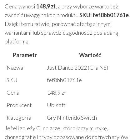
Cena wynosi
148,9 zł
, a przy wyborze warto też
zwrócić uwagę na kod produktu
SKU: fef8bb01761e
.
Dzięki temu łatwiej porównać ofertę z innymi
wariantami lub sprawdzić zgodność z posiadaną
platformą.
Parametr
Wartość
Nazwa
Just Dance 2022 (Gra NS)
SKU
fef8bb01761e
Cena
148,9 zł
Producent
Ubisoft
Kategoria
Gry Nintendo Switch
Jeżeli zależy Ci na grze, która łączy muzykę,
choreografie i tryby dopasowane do różnych stylów