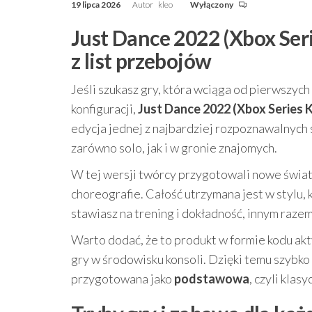
19 lipca 2026
Autor
kleo
Wyłączony
Just Dance 2022 (Xbox Seri
z list przebojów
Jeśli szukasz gry, która wciąga od pierwszyc
konfiguracji,
Just Dance 2022 (Xbox Series 
edycja jednej z najbardziej rozpoznawalnych s
zarówno solo, jak i w gronie znajomych.
W tej wersji twórcy przygotowali nowe świa
choreografie. Całość utrzymana jest w stylu,
stawiasz na trening i dokładność, innym razem 
Warto dodać, że to produkt w formie kodu ak
gry w środowisku konsoli. Dzięki temu szybko
przygotowana jako
podstawowa
, czyli klas