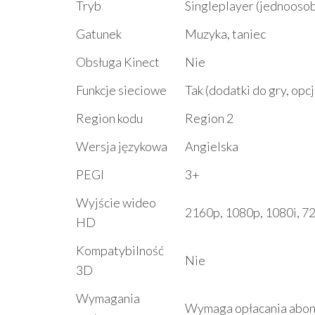
Tryb
Singleplayer (jednooso
Gatunek
Muzyka, taniec
Obsługa Kinect
Nie
Funkcje sieciowe
Tak (dodatki do gry, opc
Region kodu
Region 2
Wersja językowa
Angielska
PEGI
3+
Wyjście wideo
2160p, 1080p, 1080i, 7
HD
Kompatybilność
Nie
3D
Wymagania
Wymaga opłacania abona