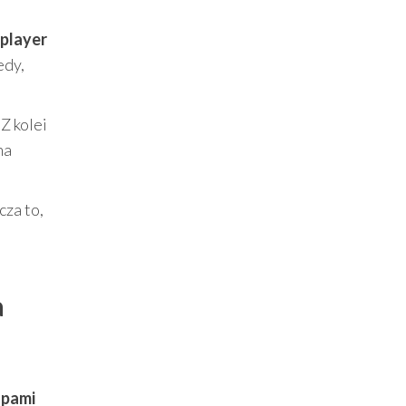
iplayer
edy,
Z kolei
na
cza to,
a
upami