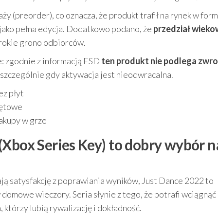
y (preorder), co oznacza, że produkt trafił na rynek w for
 jako pełna edycja. Dodatkowo podano, że
przedział wiek
erokie grono odbiorców.
: zgodnie z informacją ESD
ten produkt nie podlega zwro
, szczególnie gdy aktywacja jest nieodwracalna.
ez płyt
zętowe
zakupy w grze
(Xbox Series Key) to dobry wybór n
 dają satysfakcję z poprawiania wyników, Just Dance 2022 to
 domowe wieczory. Seria słynie z tego, że potrafi wciągnąć
, którzy lubią rywalizację i dokładność.