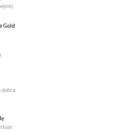
więcej
e Gold
u
ą
o dobra
lę
ystuje