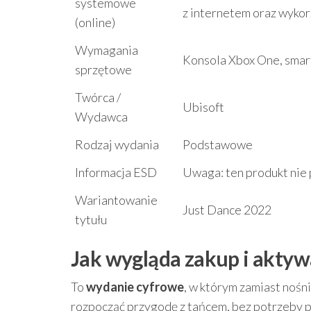
systemowe
z internetem oraz wykor
(online)
Wymagania
Konsola Xbox One, smart
sprzętowe
Twórca /
Ubisoft
Wydawca
Rodzaj wydania
Podstawowe
Informacja ESD
Uwaga: ten produkt nie 
Wariantowanie
Just Dance 2022
tytułu
Jak wygląda zakup i aktyw
To
wydanie cyfrowe
, w którym zamiast nośn
rozpocząć przygodę z tańcem, bez potrzeby p