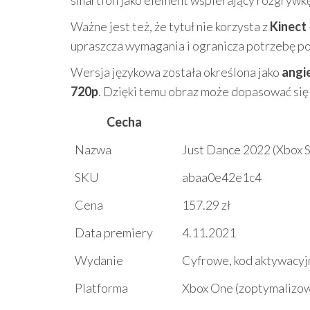
smartfon jako element wspierający rozgrywkę
Ważne jest też, że tytuł nie korzysta z
Kinect
upraszcza wymagania i ogranicza potrzebę p
Wersja językowa została określona jako
angi
720p
. Dzięki temu obraz może dopasować się
Cecha
Nazwa
Just Dance 2022 (Xbox S
SKU
abaa0e42e1c4
Cena
157.29 zł
Data premiery
4.11.2021
Wydanie
Cyfrowe, kod aktywacyj
Platforma
Xbox One (zoptymalizow