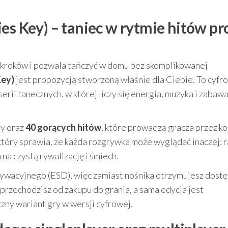
es Key) – taniec w rytmie hitów pr
h kroków i pozwala tańczyć w domu bez skomplikowanej
Key)
jest propozycją stworzoną właśnie dla Ciebie. To cyfr
erii tanecznych, w której liczy się energia, muzyka i zabawa
ty oraz
40 gorących hitów
, które prowadzą gracza przez ko
 który sprawia, że każda rozgrywka może wyglądać inaczej: r
na czystą rywalizację i śmiech.
tywacyjnego (ESD), więc zamiast nośnika otrzymujesz dost
 przechodzisz od zakupu do grania, a sama edycja jest
yczny wariant gry w wersji cyfrowej.