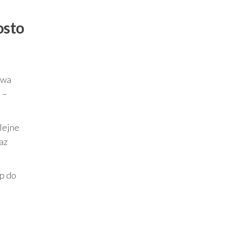
osto
owa
 –
lejne
az
ęp do