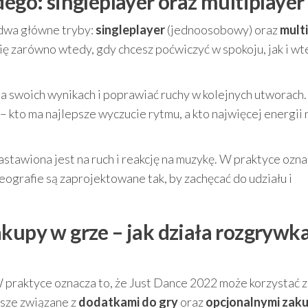
dego: singleplayer oraz multiplayer
dwa główne tryby:
singleplayer
(jednoosobowy) oraz
mult
ę zarówno wtedy, gdy chcesz poćwiczyć w spokoju, jak i wt
 swoich wynikach i poprawiać ruchy w kolejnych utworach. 
 kto ma najlepsze wyczucie rytmu, a kto najwięcej energii 
nastawiona jest na ruch i reakcję na muzykę. W praktyce ozna
oreografie są zaprojektowane tak, by zachęcać do udziału i
kupy w grze – jak działa rozgrywk
W praktyce oznacza to, że Just Dance 2022 może korzystać z
usze związane z
dodatkami do gry
oraz
opcjonalnymi zak