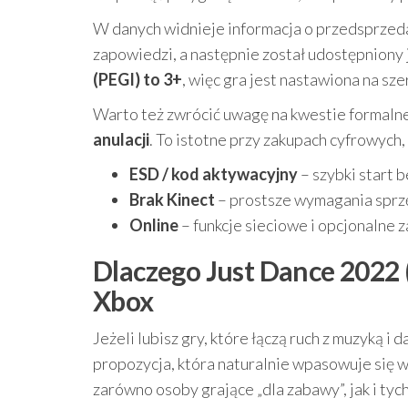
W danych widnieje informacja o przedsprzedaż
zapowiedzi, a następnie został udostępniony
(PEGI) to 3+
, więc gra jest nastawiona na sz
Warto też zwrócić uwagę na kwestie formalne
anulacji
. To istotne przy zakupach cyfrowych
ESD / kod aktywacyjny
– szybki start b
Brak Kinect
– prostsze wymagania spr
Online
– funkcje sieciowe i opcjonalne 
Dlaczego Just Dance 2022 
Xbox
Jeżeli lubisz gry, które łączą ruch z muzyką i
propozycja, która naturalnie wpasowuje się w
zarówno osoby grające „dla zabawy”, jak i tych