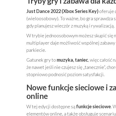
Tryby gry i zabawa dla każ
Just Dance 2022 (Xbox Series Key)
oferuje 
(wieloosobowy). To ważne, bo gra sprawdza si
gdy planujesz wieczór z muzyką i rywalizacją.
W trybie jednoosobowym możesz skupić się na
multiplayer daje możliwość wspólnej zabawy –
parkiecie.
Gatunek gry to
muzyka, taniec
, więc całość 
że nawet jeśli nie czujesz się „tanecznie”, ch
stopniowo podnosić poziom satysfakcji.
Nowe funkcje sieciowe i za
online
W tej edycji dostępne są
funkcje sieciowe
. 
elementów online, a także obsługuje scenari