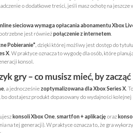
adczenie o dodatkowe treści, jeśli masz ochotę na jeszcze 
online sieciowa wymaga opłacania abonamentu Xbox Liv
 potrzebne jest również
połączenie z internetem
.
tne Pobieranie”
, dzięki której możliwy jest dostęp do tytuł
es X
. W praktyce oznacza to wygodę dla osób, które planuj
eneracji konsol.
yk gry – co musisz mieć, by zacząć
ne
, a jednocześnie
zoptymalizowana dla Xbox Series X
. T
 bo dostajesz produkt dopasowany do wydajności kolejnej
bujesz
konsoli Xbox One
,
smartfon + aplikację
oraz
konso
nia na tej generacji). W praktyce oznacza to, że gra wykorz