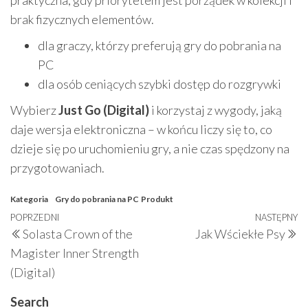
praktyczna, gdy priorytetem jest porządek w kolekcji i
brak fizycznych elementów.
dla graczy, którzy preferują gry do pobrania na
PC
dla osób ceniących szybki dostęp do rozgrywki
Wybierz
Just Go (Digital)
i korzystaj z wygody, jaką
daje wersja elektroniczna – w końcu liczy się to, co
dzieje się po uruchomieniu gry, a nie czas spędzony na
przygotowaniach.
Kategoria
Gry do pobrania na PC
Produkt
Nawigacja
Poprzedni
POPRZEDNI
NASTĘPNY
N
Solasta Crown of the
Jak Wściekłe Psy
wpisu
wpis
w
Magister Inner Strength
(Digital)
Search