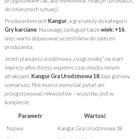
przygotowane tak, aby wywoływać reakcje i prowadzić
do śmiesznych sytuacji.
Producentem jest
Kangur
, a gra należy do kategorii
Gry karciane
. Na uwagę zasługuje także
wiek: +16
,
więc warto dopasować uczestników do zaleceń
producenta.
Jeżeli planujesz urodzinową „rozgrzewkę” na start
imprezy albo chcesz wypełnić czas między innymi
atrakcjami,
Kangur Gra Urodzinowa 18
daje gotowy
scenariusz. Nie musisz wymyślać pytań ani
przygotowywać rekwizytów – wszystko jest w
komplecie.
Parametr
Wartość
Nazwa
Kangur Gra Urodzinowa 18