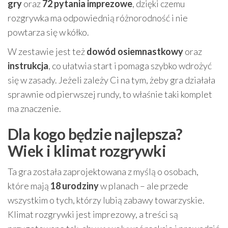
gry
oraz
72 pytania imprezowe
, dzięki czemu
rozgrywka ma odpowiednią różnorodność i nie
powtarza się w kółko.
W zestawie jest też
dowód osiemnastkowy
oraz
instrukcja
, co ułatwia start i pomaga szybko wdrożyć
się w zasady. Jeżeli zależy Ci na tym, żeby gra działała
sprawnie od pierwszej rundy, to właśnie taki komplet
ma znaczenie.
Dla kogo będzie najlepsza?
Wiek i klimat rozgrywki
Ta gra została zaprojektowana z myślą o osobach,
które mają
18 urodziny
w planach – ale przede
wszystkim o tych, którzy lubią zabawy towarzyskie.
Klimat rozgrywki jest imprezowy, a treści są