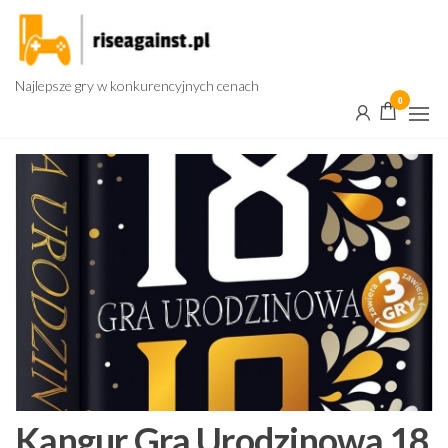
Przejdź
do
treści
Najlepsze gry w konkurencyjnych cenach
0
Kangur Gra Urodzinowa 18