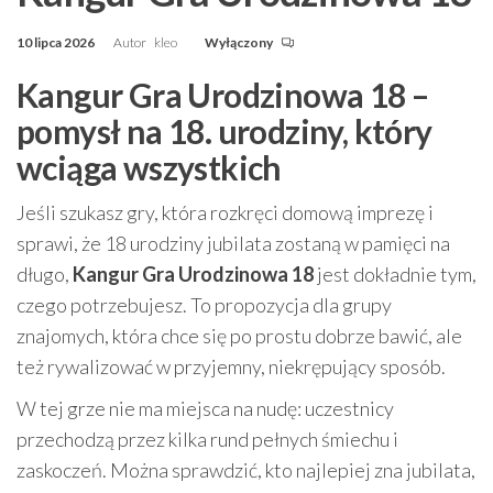
10 lipca 2026
Autor
kleo
Wyłączony
Kangur Gra Urodzinowa 18 –
pomysł na 18. urodziny, który
wciąga wszystkich
Jeśli szukasz gry, która rozkręci domową imprezę i
sprawi, że 18 urodziny jubilata zostaną w pamięci na
długo,
Kangur Gra Urodzinowa 18
jest dokładnie tym,
czego potrzebujesz. To propozycja dla grupy
znajomych, która chce się po prostu dobrze bawić, ale
też rywalizować w przyjemny, niekrępujący sposób.
W tej grze nie ma miejsca na nudę: uczestnicy
przechodzą przez kilka rund pełnych śmiechu i
zaskoczeń. Można sprawdzić, kto najlepiej zna jubilata,