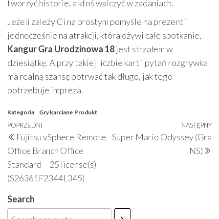
tworzyć historie, a ktoś walczyć w zadaniach.
Jeżeli zależy Ci na prostym pomyśle na prezent i
jednocześnie na atrakcji, która ożywi całe spotkanie,
Kangur Gra Urodzinowa 18
jest strzałem w
dziesiątkę. A przy takiej liczbie kart i pytań rozgrywka
ma realną szansę potrwać tak długo, jak tego
potrzebuje impreza.
Kategoria
Gry karciane
Produkt
Nawigacja
Poprzedni
POPRZEDNI
NASTĘPNY
N
Fujitsu vSphere Remote
Super Mario Odyssey (Gra
wpisu
wpis
w
Office Branch Office
NS)
Standard – 25 license(s)
(S26361F2344L345)
Search