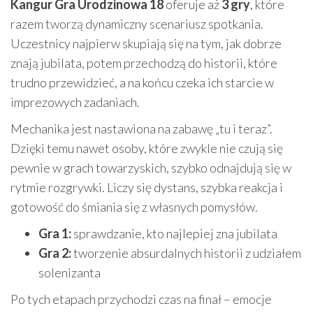
Kangur Gra Urodzinowa 18
oferuje aż
3 gry
, które
razem tworzą dynamiczny scenariusz spotkania.
Uczestnicy najpierw skupiają się na tym, jak dobrze
znają jubilata, potem przechodzą do historii, które
trudno przewidzieć, a na końcu czeka ich starcie w
imprezowych zadaniach.
Mechanika jest nastawiona na zabawę „tu i teraz”.
Dzięki temu nawet osoby, które zwykle nie czują się
pewnie w grach towarzyskich, szybko odnajdują się w
rytmie rozgrywki. Liczy się dystans, szybka reakcja i
gotowość do śmiania się z własnych pomysłów.
Gra 1:
sprawdzanie, kto najlepiej zna jubilata
Gra 2:
tworzenie absurdalnych historii z udziałem
solenizanta
Po tych etapach przychodzi czas na finał – emocje