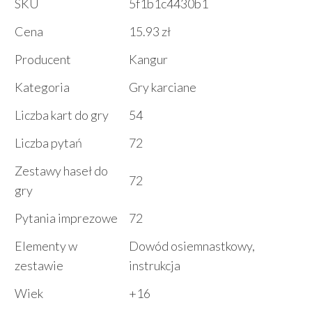
SKU
5f1b1c4430b1
Cena
15.93 zł
Producent
Kangur
Kategoria
Gry karciane
Liczba kart do gry
54
Liczba pytań
72
Zestawy haseł do
72
gry
Pytania imprezowe
72
Elementy w
Dowód osiemnastkowy,
zestawie
instrukcja
Wiek
+16