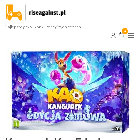
Przejdź
do
treści
Najlepsze gry w konkurencyjnych cenach
0