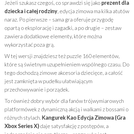
Jeżeli szukasz czegoś, co sprawdzi się jako
prezent dla
dziecka i całej rodziny
, edycja zimowa ma kilka atutów
naraz. Po pierwsze – sama gra oferuje przygodę
opartą o eksplorację i zagadki, a po drugie – zestaw
zawiera dodatkowe elementy, które można
wykorzystać poza grą.
W tej wersji znajdziesz też puzzle 160 elementów,
które są świetnym uzupełnieniem wspólnego czasu. Do
tego dochodzą zimowe akcesoria dziecięce, a całość
jest zamknięta w pudełku ułatwiającym
przechowywanie i porządek.
To również dobry wybór dla fanów trójwymiarowych
platformówek z dynamiczną akcją i walkami z bossami o
różnych stylach.
Kangurek Kao Edycja Zimowa (Gra
Xbox Series X)
daje satysfakcję z postępów, a