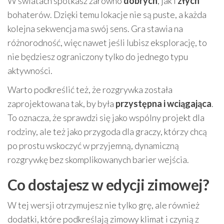
W światach spotkasz zarówno
dobrych
, jak i
złych
bohaterów. Dzięki temu lokacje nie są puste, a każda
kolejna sekwencja ma swój sens. Gra stawia na
różnorodność, więc nawet jeśli lubisz eksplorację, to
nie będziesz ograniczony tylko do jednego typu
aktywności.
Warto podkreślić też, że rozgrywka została
zaprojektowana tak, by była
przystępna i wciągająca
.
To oznacza, że sprawdzi się jako wspólny projekt dla
rodziny, ale też jako przygoda dla graczy, którzy chcą
po prostu wskoczyć w przyjemną, dynamiczną
rozgrywkę bez skomplikowanych barier wejścia.
Co dostajesz w edycji zimowej?
W tej wersji otrzymujesz nie tylko grę, ale również
dodatki, które podkreślają zimowy klimat i czynią z