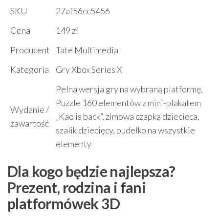
SKU
27af56cc5456
Cena
149 zł
Producent
Tate Multimedia
Kategoria
Gry Xbox Series X
Pełna wersja gry na wybraną platformę,
Puzzle 160 elementów z mini-plakatem
Wydanie /
„Kao is back”, zimowa czapka dziecięca,
zawartość
szalik dziecięcy, pudełko na wszystkie
elementy
Dla kogo będzie najlepsza?
Prezent, rodzina i fani
platformówek 3D