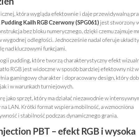
zień
icznej, która wygląda efektownie i daje przewidywalną pr
 Pudding Kailh RGB Czerwony (SPG061)
jest stworzony 
konstrukcja bez bloku numerycznego, dzięki czemu zajmuje m
 w wygodnej odległości. Jednocześnie nadal oferuje układ 
lę nad kluczowymi funkcjami.
gii pudding, które tworzą charakterystyczny efekt wizual
iatło RGB jest widoczne w sposób bardziej efektowny niż w
łnia gamingowy charakter i dopracowany design, który do
ak i w warunkach turniejowych.
ę jako sprzęt, który ma działać niezawodnie w intensywny
y na LAN. Krótki format wspiera mobilność, a wzmocniona
ywność i stabilność podczas dynamicznego grania.
jection PBT – efekt RGB i wysoka