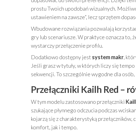
dopasować do swoich preferencji. Dzięki temu
prostu Twoich upodobań wizualnych. Możliwość
ustawieniem na zawsze”, lecz sprzętem dopa
Wbudowane rozwiązania pozwalają korzysta
gry lub scenariusze. W praktyce oznacza to, 
wystarczy przełączenie profilu.
Dodatkowo dostępny jest
system makr
, któ
Jeśli grasz w tytuły, w których liczy się tem
sekwencji. To szczególnie wygodne dla osób,
Przełączniki Kailh Red – r
W tym modelu zastosowano przełączniki
Kail
szukające płynnego odczucia podczas wciskan
kojarzą się z charakterystyką przełączników,
komfort, jak i tempo.