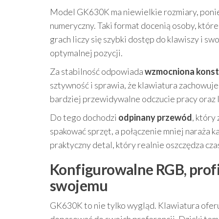
Model GK630K ma niewielkie rozmiary, ponie
numeryczny. Taki format docenią osoby, które
grach liczy się szybki dostęp do klawiszy i 
optymalnej pozycji.
Za stabilność odpowiada
wzmocniona konst
sztywność i sprawia, że klawiatura zachowuje
bardziej przewidywalne odczucie pracy oraz 
Do tego dochodzi
odpinany przewód
, który
spakować sprzęt, a połączenie mniej naraża k
praktyczny detal, który realnie oszczędza czas
Konfigurowalne RGB, profi
swojemu
GK630K to nie tylko wygląd. Klawiatura ofer