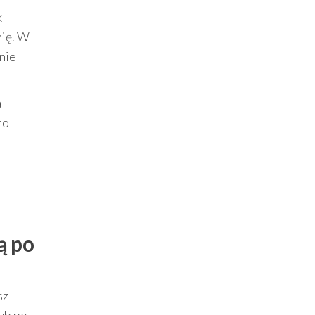
k
mię. W
nie
a
to
ą po
sz