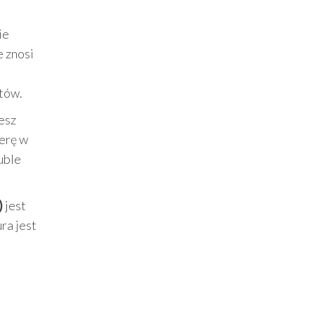
ie
e znosi
któw.
esz
ferę w
uble
)
jest
ra jest