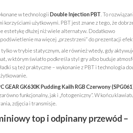
konane w technologii
Double Injection PBT
. To rozwiązan
mi korzyściami użytkowymi. PBT jest znane z tego, że dobrz
e estetykę dłużej niż wiele alternatyw. Dodatkowo
 podświetlenie ma więcej „przestrzeni” do prezentacji efe
tylko w trybie statycznym, ale również wtedy, gdy aktywuj
mat, w którym światło podkreśla styl gry albo buduje atmos
ładki są też praktyczne – wykonanie z PBT i technologia do
użytkowanie.
PC GEAR GK630K Pudding Kailh RGB Czerwony (SPG061
zarówno funkcjonalny, jak i „fotogeniczny”. W końcu klawiatu
nia, zdjęcia i transmisje.
miniowy top i odpinany przewód –