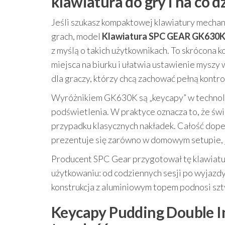
klawiatura do gry i na co d
Jeśli szukasz kompaktowej klawiatury mechan
grach, model
Klawiatura SPC GEAR GK630K
z myślą o takich użytkownikach. To skrócona 
miejsca na biurku i ułatwia ustawienie myszy
dla graczy, którzy chcą zachować pełną kontro
Wyróżnikiem GK630K są „keycapy” w technolo
podświetlenia. W praktyce oznacza to, że św
przypadku klasycznych nakładek. Całość dope
prezentuje się zarówno w domowym setupie, j
Producent SPC Gear przygotował tę klawiatur
użytkowaniu: od codziennych sesji po wyjazd
konstrukcja z aluminiowym topem podnosi szt
Keycapy Pudding Double In