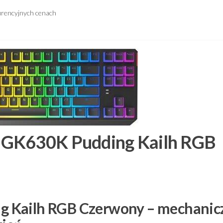
urencyjnych cenach
 GK630K Pudding Kailh RGB
 Kailh RGB Czerwony – mechanic