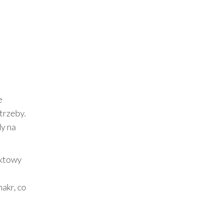
e
trzeby.
dy na
aktowy
akr, co