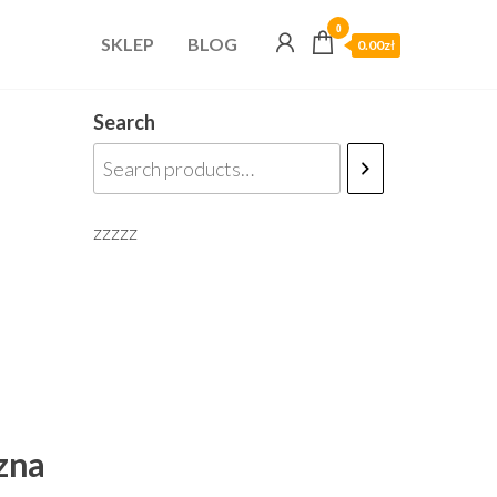
0
SKLEP
BLOG
0.00zł
Search
zzzzz
zna