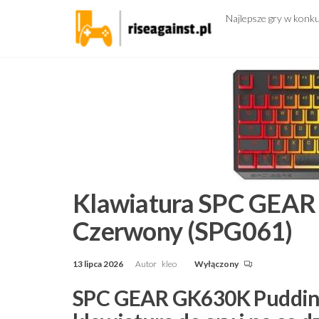
Przejdź
Najlepsze gry w konk
do
treści
Klawiatura SPC GEAR
Czerwony (SPG061)
13 lipca 2026
Autor
kleo
Wyłączony
SPC GEAR GK630K Pudding