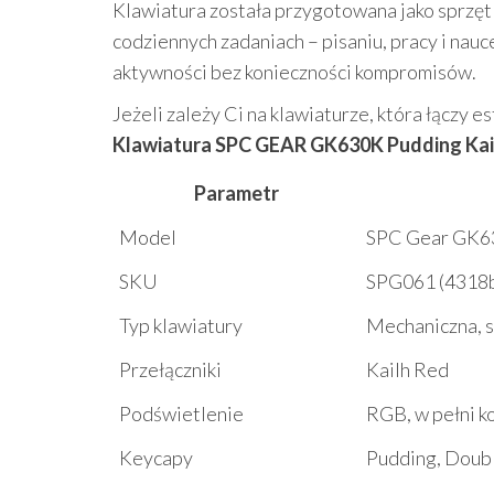
Klawiatura została przygotowana jako sprzęt 
codziennych zadaniach – pisaniu, pracy i na
aktywności bez konieczności kompromisów.
Jeżeli zależy Ci na klawiaturze, która łączy 
Klawiatura SPC GEAR GK630K Pudding Kai
Parametr
Model
SPC Gear GK63
SKU
SPG061 (4318
Typ klawiatury
Mechaniczna, s
Przełączniki
Kailh Red
Podświetlenie
RGB, w pełni ko
Keycapy
Pudding, Doubl