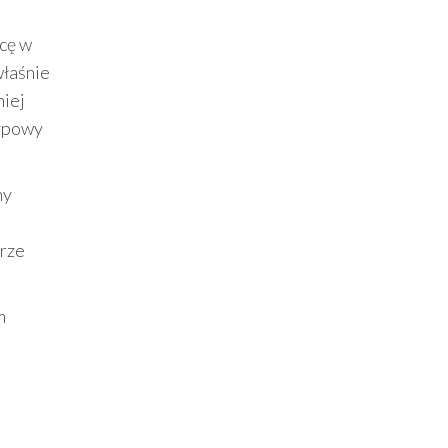
acę w
właśnie
niej
typowy
ny
brze
m