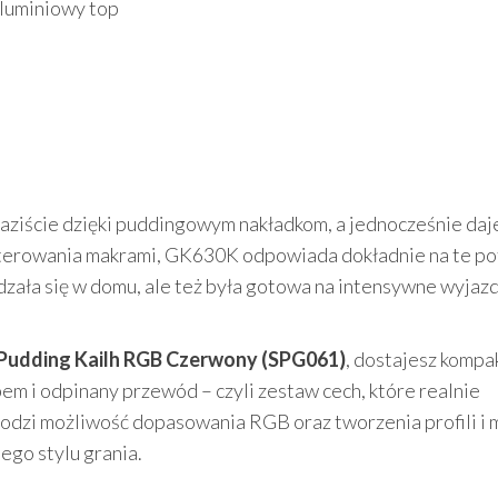
luminiowy top
yraziście dzięki puddingowym nakładkom, a jednocześnie daj
 sterowania makrami, GK630K odpowiada dokładnie na te po
dzała się w domu, ale też była gotowa na intensywne wyjaz
Pudding Kailh RGB Czerwony (SPG061)
, dostajesz komp
pem i odpinany przewód – czyli zestaw cech, które realnie
dzi możliwość dopasowania RGB oraz tworzenia profili i m
go stylu grania.