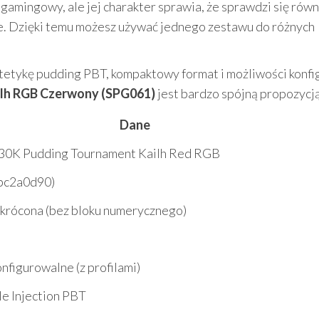
gamingowy, ale jej charakter sprawia, że sprawdzi się rów
uce. Dzięki temu możesz używać jednego zestawu do różnych
estetykę pudding PBT, kompaktowy format i możliwości konfig
lh RGB Czerwony (SPG061)
jest bardzo spójną propozycją
Dane
0K Pudding Tournament Kailh Red RGB
bc2a0d90)
krócona (bez bloku numerycznego)
nfigurowalne (z profilami)
e Injection PBT