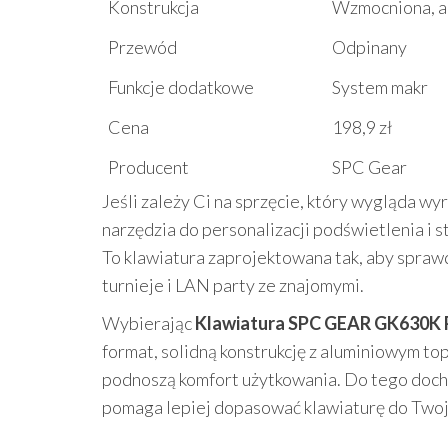
Konstrukcja
Wzmocniona, a
Przewód
Odpinany
Funkcje dodatkowe
System makr
Cena
198,9 zł
Producent
SPC Gear
Jeśli zależy Ci na sprzęcie, który wygląda w
narzędzia do personalizacji podświetlenia i
To klawiatura zaprojektowana tak, aby spraw
turnieje i LAN party ze znajomymi.
Wybierając
Klawiatura SPC GEAR GK630K 
format, solidną konstrukcję z aluminiowym to
podnoszą komfort użytkowania. Do tego docho
pomaga lepiej dopasować klawiaturę do Twoje