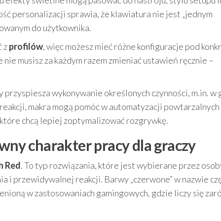
 efekty świetlne mogą pasować do nastroju, stylu setupu l
 personalizacji sprawia, że klawiatura nie jest „jednym
sowanym do użytkownika.
ć z
profilów
, więc możesz mieć różne konfiguracje pod konk
że nie musisz za każdym razem zmieniać ustawień ręcznie –
ry przyspiesza wykonywanie określonych czynności, m.in. w 
po reakcji, makra mogą pomóc w automatyzacji powtarzalnych
 które chcą lepiej zoptymalizować rozgrywkę.
ówny charakter pracy dla graczy
h Red
. To typ rozwiązania, które jest wybierane przez osob
ia i przewidywalnej reakcji. Barwy „czerwone” w nazwie cz
 cenioną w zastosowaniach gamingowych, gdzie liczy się za