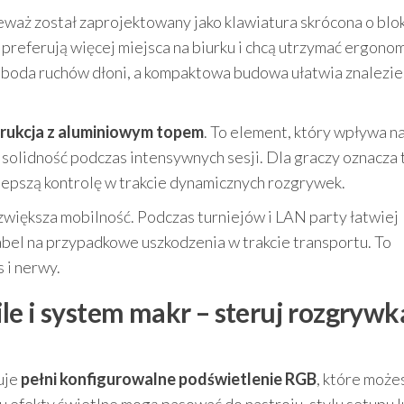
waż został zaprojektowany jako klawiatura skrócona o blo
 preferują więcej miejsca na biurku i chcą utrzymać ergono
swoboda ruchów dłoni, a kompaktowa budowa ułatwia znalezie
rukcja z aluminiowym topem
. To element, który wpływa n
 solidność podczas intensywnych sesji. Dla graczy oznacza 
lepszą kontrolę w trakcie dynamicznych rozgrywek.
 zwiększa mobilność. Podczas turniejów i LAN party łatwiej
abel na przypadkowe uszkodzenia w trakcie transportu. To
 i nerwy.
le i system makr – steruj rozgrywk
uje
pełni konfigurowalne podświetlenie RGB
, które może