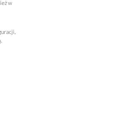
nież w
uracji,
.