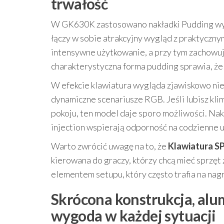
trwałość
W GK630K zastosowano nakładki Pudding wy
łączy w sobie atrakcyjny wygląd z praktyczny
intensywne użytkowanie, a przy tym zachowuj
charakterystyczna forma pudding sprawia, że
W efekcie klawiatura wygląda zjawiskowo nie 
dynamiczne scenariusze RGB. Jeśli lubisz kli
pokoju, ten model daje sporo możliwości. Nak
injection wspierają odporność na codzienne 
Warto zwrócić uwagę na to, że
Klawiatura S
kierowana do graczy, którzy chcą mieć sprzęt 
elementem setupu, który często trafia na nagra
Skrócona konstrukcja, alu
wygoda w każdej sytuacji