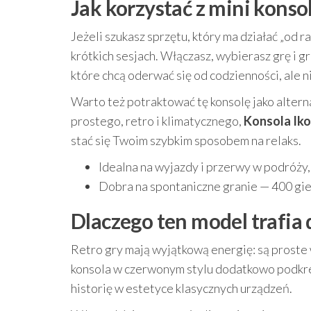
Jak korzystać z mini konsol
Jeżeli szukasz sprzętu, który ma działać „od 
krótkich sesjach. Włączasz, wybierasz grę i 
które chcą oderwać się od codzienności, ale 
Warto też potraktować tę konsolę jako altern
prostego, retro i klimatycznego,
Konsola Iko
stać się Twoim szybkim sposobem na relaks.
Idealna na wyjazdy i przerwy w podróży,
Dobra na spontaniczne granie — 400 gi
Dlaczego ten model trafia 
Retro gry mają wyjątkową energię: są proste 
konsola w czerwonym stylu dodatkowo podkreś
historię w estetyce klasycznych urządzeń.