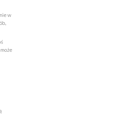
śnie w
ób,
oś
może
ą