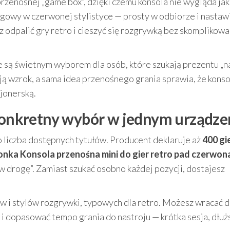
zenośnej „game box”, dzięki czemu konsola nie wygląda jak 
ngowy w czerwonej stylistyce — prosty w odbiorze i nastaw
sz odpalić gry retro i cieszyć się rozgrywką bez skomplikow
e są świetnym wyborem dla osób, które szukają prezentu „na 
ają wzrok, a sama idea przenośnego grania sprawia, że kons
cjonerską.
 konkretny wybór w jednym urządze
o liczba dostępnych tytułów. Producent deklaruje aż
400 gi
onka Konsola przenośna mini do gier retro pad czerwon
w drogę”. Zamiast szukać osobno każdej pozycji, dostajesz
 i stylów rozgrywki, typowych dla retro. Możesz wracać 
i dopasować tempo grania do nastroju — krótka sesja, dłuż