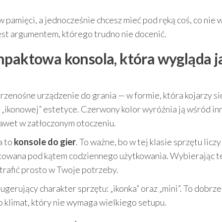
ę w pamięci, a jednocześnie chcesz mieć pod ręką coś, co ni
est argumentem, którego trudno nie docenić.
mpaktowa konsola, która wygląda j
rzenośne urządzenie do grania — w formie, która kojarzy si
 „ikonowej” estetyce. Czerwony kolor wyróżnia ją wśród in
nawet w zatłoczonym otoczeniu.
a to
konsole do gier
. To ważne, bo w tej klasie sprzętu liczy
pracowana pod kątem codziennego użytkowania. Wybierając t
trafić prosto w Twoje potrzeby.
gerujący charakter sprzętu: „ikonka” oraz „mini”. To dobrze
ro klimat, który nie wymaga wielkiego setupu.