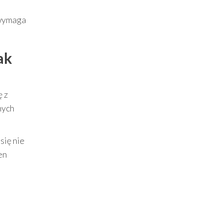
e wymaga
ak
ę z
nych
 się nie
en