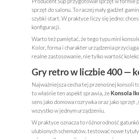
Producent Sup przygotował sprzęt w formie pr
sprzęt do salonu. To raczej mały gadżet gami
szybki start. W praktyce liczy się jedno: chce
konfiguracji.
Warto też pamiętać, że tego typu mini konsol
Kolor, forma i charakter urządzenia przyciąg
realne zastosowanie, nie tylko wartość kolek
Gry retro w liczbie 400 —
Najważniejsza cecha tej przenośnej konsoli t
to właśnie ten aspekt sprawia, że
Konsola Ik
sens jako domowa rozrywka oraz jako sprzęt „
wszystko w jednym urządzeniu.
W praktyce oznacza to różnorodność gatunków
ulubionych schematów, testować nowe tytuły 