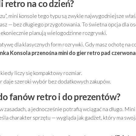
i retro na co dzień?
razu”, mini konsole tego typu są zwykle najwygodniejsze wła
grasz — bez długiego przygotowania. To świetna opcja dla os
niekoniecznie planują wielogodzinne rozgrywki.
atywę dla klasycznych form rozrywki. Gdy masz ochotę na c
nka Konsola przenośna mini do gier retro pad czerwona
 kiedy liczy się kompaktowy rozmiar.
er daje szeroki wybór bez dodatkowych zakupów.
do fanów retro i do prezentów?
w zasadach, a jednocześnie potrafią wciągać na długo. Mini
la charakter sprzętu — wygląda jak gadżet, który ma swoj