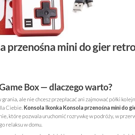
 przenośna mini do gier retr
u Game Box — dlaczego warto?
 grania, ale nie chcesz przepłacać ani zajmować półki kole
dla Ciebie.
Konsola Ikonka Konsola przenośna mini do gi
ie, które pozwala uruchomić rozrywkę w podróży, w przer
go relaksu w domu.