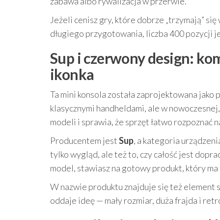
zabawa albo rywalizacja w przerwie.
Jeżeli cenisz gry, które dobrze „trzymają” si
długiego przygotowania, liczba 400 pozycji j
Sup i czerwony design: ko
ikonka
Ta mini konsola została zaprojektowana jako p
klasycznymi handheldami, ale w nowoczesnej,
modeli i sprawia, że sprzęt łatwo rozpoznać 
Producentem jest
Sup
, a kategoria urządzeni
tylko wygląd, ale też to, czy całość jest do
model, stawiasz na gotowy produkt, który ma 
W nazwie produktu znajduje się też element su
oddaje ideę — mały rozmiar, duża frajda i ret