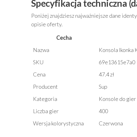
Specyfikacja techniczna (d
Poniżej znajdziesz najważniejsze dane identy
opisie oferty.
Cecha
Nazwa
Konsola Ikonka 
SKU
69e13615e7a0
Cena
47.4 zł
Producent
Sup
Kategoria
Konsole do gier
Liczba gier
400
Wersja kolorystyczna
Czerwona