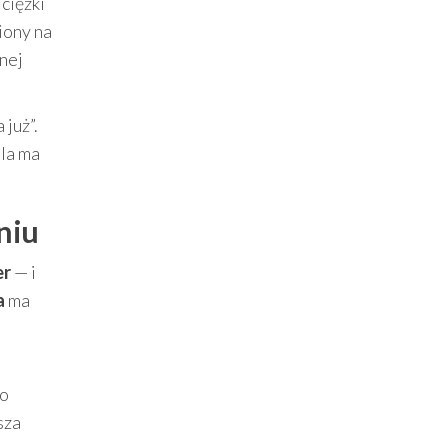
ciężki
iony na
anej
już”.
ola ma
niu
er
— i
a
ma
do
sza