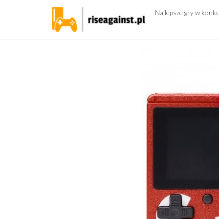
Przejdź
Najlepsze gry w konk
do
treści