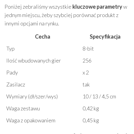
Poniżej zebraliśmy wszystkie
kluczowe parametry
w
jednym miejscu, żeby szybciej porównać produkt z
innymi opcjami na rynku.
Cecha
Specyfikacja
Typ
8-bit
Ilość wbudowanych gier
256
Pady
x 2
Zasilacz
tak
Wymiary (dł/szer/wys)
10 / 13 / 4,5 cm
Waga zestawu
0,42 kg
Waga z opakowaniem
0,45 kg