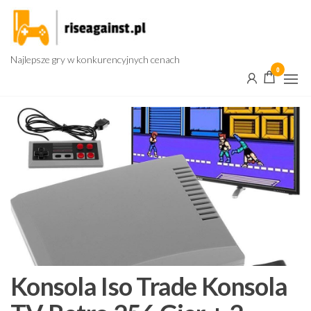
Przejdź
do
treści
Najlepsze gry w konkurencyjnych cenach
0
Konsola Iso Trade Konsola