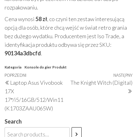
rozpakowaniu.
Cena wynosi
58 zł
, co czyni ten zestaw interesującą
opcją dla osób, które chcą wejść w świat retro grania
bez dużego wydatku. Producentem jest Iso Trade, a
identyfikacja produktu odbywa się przez SKU:
90134a3dbcfd
.
Kategoria
Konsole do gier
Produkt
Nawigacja
Poprzedni
POPRZEDNI
NASTĘPNY
N
Laptop Asus Vivobook
The Knight Witch (Digital)
wpisu
wpis
w
17X
17″/i5/16GB/512/Win11
(K1703ZAAU065W)
Search