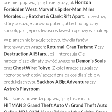
premier pojawiają się takie tytuły jak
Horizon
Forbidden West
,
Marvel’s Spider-Man: Miles
Morales
czy
Ratchet & Clank: Rift Apart
. To zestaw,
który pokazuje zarówno potencjał technologiczny
konsoli, jak i jej możliwości w kwestii oprawy wizualnej.
W planach nie brakuje też tytułów dla fanów
intensywnych wrażeń:
Returnal
,
Gran Turismo 7
czy
Destruction AllStars
. Jeśli interesują Cię
mroczniejsze klimaty, zwróć uwagę na
Demon’s Souls
oraz
GhostWire: Tokyo
. Z kolei gracze szukający
różnorodnych doświadczeń znajdą coś dla siebie w
produkcjach typu
Sackboy A Big Adventure
czy
Astro’s Playroom
.
Na liście zapowiedzi pojawiają się także m.in.
HITMAN 3
,
Grand Theft Auto V
i
Grand Theft Auto