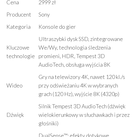
Cena
2999 zł
Producent
Sony
Kategoria
Konsole do gier
Ultraszybki dysk SSD, zintegrowane
Kluczowe
We/Wy, technologia śledzenia
technologie
promieni, HDR, Tempest 3D
AudioTech, obsługa wyjścia 8K
Gry na telewizory 4K, nawet 120 kl./s
Wideo
przy odświeżaniu 4K w wybranych
grach (120 Hz), wyjście 8K (4320p)
Silnik Tempest 3D AudioTech (dźwięk
Dźwięk
wielokierunkowy w słuchawkach i przez
głośniki)
DualSense™: efekty dotykowe,