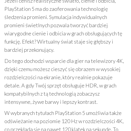
Jeżeli cenisz realistyczne światło, cienie i odbicia,
PlayStation 5 ma do zaoferowania technologię
śledzenia promieni. Symulacja indywidualnych
promieni świetlnych pozwala tworzyć bardziej
wiarygodne cienie i odbicia w grach obsługujących tę
funkcję. Efekt? Wirtualny świat staje się głębszy i
bardziej przekonujący.
Do tego dochodzi wsparcie dla gier na telewizory 4K,
dzięki czemu możesz cieszyć się obrazem w wysokiej
rozdzielczości na ekranie, który realnie pokazuje
detale. A gdy Twój sprzęt obsługuje HDR, w grach
kompatybilnych z tą technologią zobaczysz
intensywne, żywe barwy i lepszy kontrast.
W wybranych tytułach PlayStation 5 umożliwia także
odświeżanie na poziomie 120 Hz w rozdzielczości 4K,
co przekłada się na nawet 120 klatek na sekundę. To