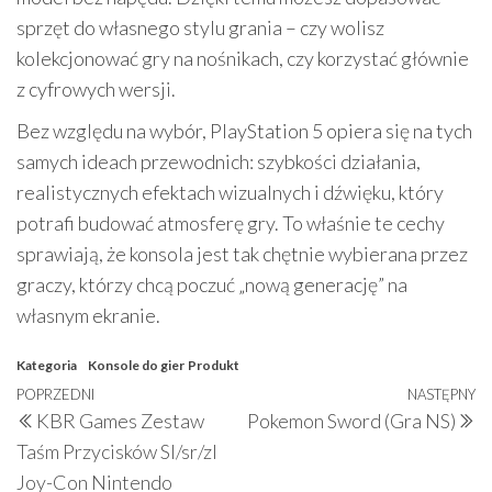
sprzęt do własnego stylu grania – czy wolisz
kolekcjonować gry na nośnikach, czy korzystać głównie
z cyfrowych wersji.
Bez względu na wybór, PlayStation 5 opiera się na tych
samych ideach przewodnich: szybkości działania,
realistycznych efektach wizualnych i dźwięku, który
potrafi budować atmosferę gry. To właśnie te cechy
sprawiają, że konsola jest tak chętnie wybierana przez
graczy, którzy chcą poczuć „nową generację” na
własnym ekranie.
Kategoria
Konsole do gier
Produkt
Nawigacja
Poprzedni
POPRZEDNI
NASTĘPNY
N
KBR Games Zestaw
Pokemon Sword (Gra NS)
wpisu
wpis
w
Taśm Przycisków Sl/sr/zl
Joy-Con Nintendo