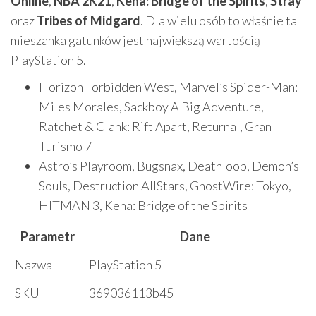
Online
,
NBA 2K21
,
Kena: Bridge of the Spirits
,
Stray
oraz
Tribes of Midgard
. Dla wielu osób to właśnie ta
mieszanka gatunków jest największą wartością
PlayStation 5.
Horizon Forbidden West, Marvel’s Spider-Man:
Miles Morales, Sackboy A Big Adventure,
Ratchet & Clank: Rift Apart, Returnal, Gran
Turismo 7
Astro’s Playroom, Bugsnax, Deathloop, Demon’s
Souls, Destruction AllStars, GhostWire: Tokyo,
HITMAN 3, Kena: Bridge of the Spirits
Parametr
Dane
Nazwa
PlayStation 5
SKU
369036113b45