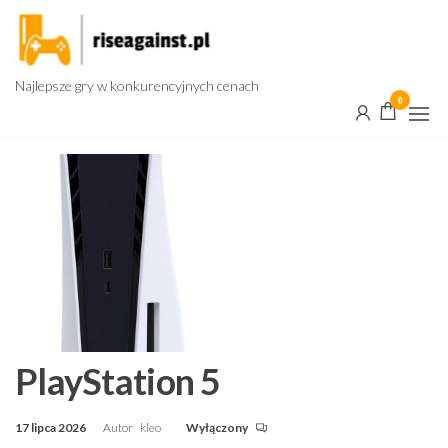
Przejdź
do
treści
Najlepsze gry w konkurencyjnych cenach
0
PlayStation 5
17 lipca 2026
Autor
kleo
Wyłączony