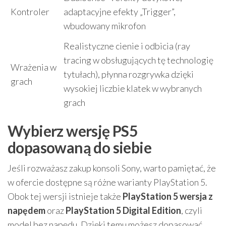
Kontroler
adaptacyjne efekty „Trigger”,
wbudowany mikrofon
Realistyczne cienie i odbicia (ray
tracing w obsługujących tę technologię
Wrażenia w
tytułach), płynna rozgrywka dzięki
grach
wysokiej liczbie klatek w wybranych
grach
Wybierz wersję PS5
dopasowaną do siebie
Jeśli rozważasz zakup konsoli Sony, warto pamiętać, że
w ofercie dostępne są różne warianty PlayStation 5.
Obok tej wersji istnieje także
PlayStation 5 wersja z
napędem
oraz
PlayStation 5 Digital Edition
, czyli
model bez napędu. Dzięki temu możesz dopasować