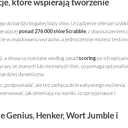
je, które wspierają tworzenie
ęp do bardzo bogatej bazy słów. Urządzenie oferuje szybki
ierającej
ponad 276 000 słów Scrabble
, z dopuszczeniem 
rcie w znajdowaniu wyrazów, a jednocześnie możesz testow
ji, a słowa są oceniane według zasad
scoring
po ich wpisani
razy ze znanych lub nieznanych liter, co pomaga optymali
bardziej dynamiczna.
ko „podpowiada”, ale też zachęca do kreatywnego myślenia.
erwować, jak zmieniają się wyniki, co sprzyja nauce i
 Genius, Henker, Wort Jumble i