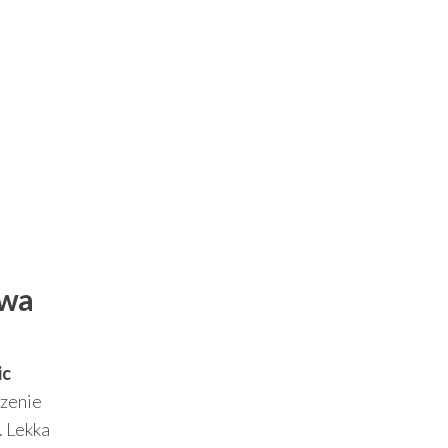
owa
ic
dzenie
. Lekka