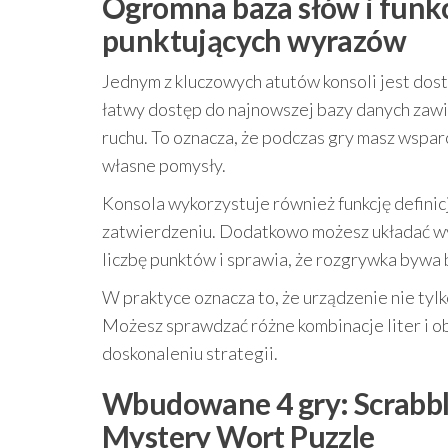
Ogromna baza słów i funkc
punktujących wyrazów
Jednym z kluczowych atutów konsoli jest dost
łatwy dostęp do najnowszej bazy danych zaw
ruchu. To oznacza, że podczas gry masz wspa
własne pomysły.
Konsola wykorzystuje również funkcję definic
zatwierdzeniu. Dodatkowo możesz układać wy
liczbę punktów i sprawia, że rozgrywka bywa 
W praktyce oznacza to, że urządzenie nie tyl
Możesz sprawdzać różne kombinacje liter i obs
doskonaleniu strategii.
Wbudowane 4 gry: Scrabble
Mystery Wort Puzzle