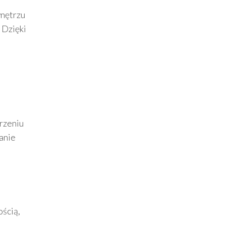
wnętrzu
 Dzięki
rzeniu
anie
ością,