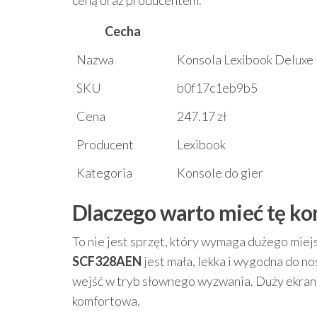
ceną oraz producentem.
Cecha
Nazwa
Konsola Lexibook Deluxe
SKU
b0f17c1eb9b5
Cena
247.17 zł
Producent
Lexibook
Kategoria
Konsole do gier
Dlaczego warto mieć tę kon
To nie jest sprzęt, który wymaga dużego miej
SCF328AEN
jest mała, lekka i wygodna do no
wejść w tryb słownego wyzwania. Duży ekran i
komfortowa.