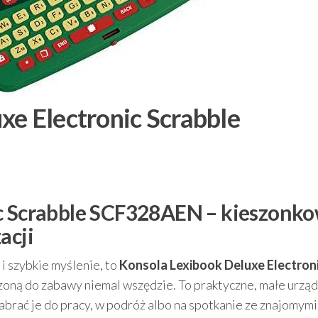
xe Electronic Scrabble
ic Scrabble SCF328AEN – kieszonk
acji
k i szybkie myślenie, to
Konsola Lexibook Deluxe Electron
zoną do zabawy niemal wszędzie. To praktyczne, małe urzą
brać je do pracy, w podróż albo na spotkanie ze znajomymi