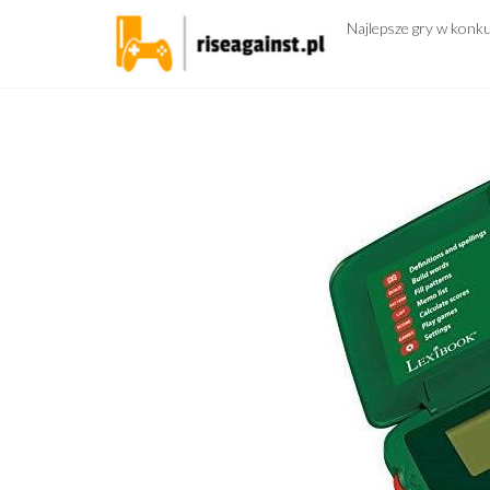
Przejdź
Najlepsze gry w konk
do
treści