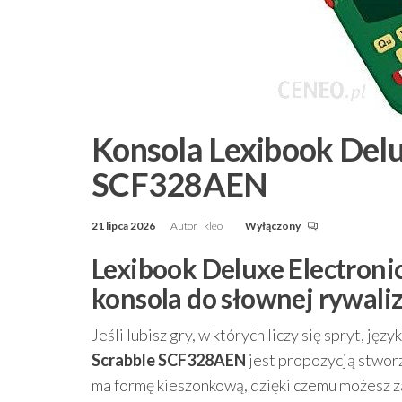
Konsola Lexibook Delu
SCF328AEN
21 lipca 2026
Autor
kleo
Wyłączony
Lexibook Deluxe Electron
konsola do słownej rywaliz
Jeśli lubisz gry, w których liczy się spryt, języ
Scrabble SCF328AEN
jest propozycją stwor
ma formę kieszonkową, dzięki czemu możesz za