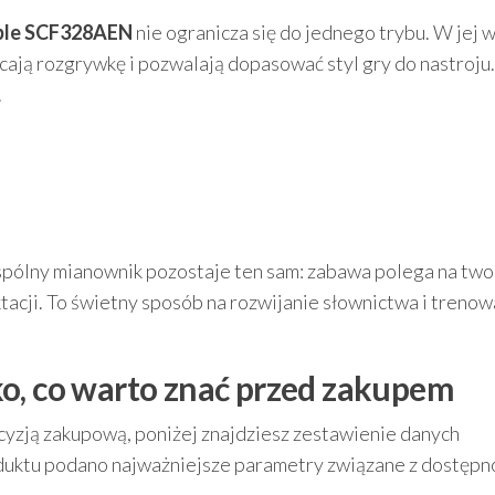
bble SCF328AEN
nie ogranicza się do jednego trybu. W jej 
icają rozgrywkę i pozwalają dopasować styl gry do nastroju.
.
spólny mianownik pozostaje ten sam: zabawa polega na two
tacji. To świetny sposób na rozwijanie słownictwa i trenow
o, co warto znać przed zakupem
ecyzją zakupową, poniżej znajdziesz zestawienie danych
oduktu podano najważniejsze parametry związane z dostępn