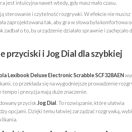
ra jest intuicyjna nawet wtedy, gdy masz mało czasu.
ją sterowanie i czytelność rozgrywki. W efekcie nie musisz
ała zaprojektowana tak, aby gra w słowa była komfortowa 
zadbał o to, by urządzenie działało sprawnie i zachęcało 
przyciski i Jog Dial dla szybkiej
la Lexibook Deluxe Electronic Scrabble SCF328AEN
wy
kami, co przekłada się na wygodniejsze prowadzenie rozgr
 tempo i precyzja mają duże znaczenie.
udowany przycisk
Jog Dial
. To rozwiązanie, które ułatwia
dzy opcjami. Dzięki temu łatwiej zarządzać rozgrywką, wyb
klikania.