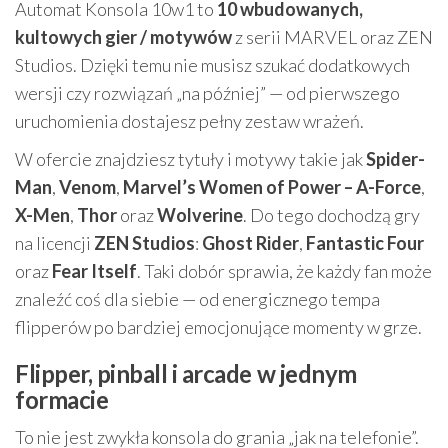
Automat Konsola 10w1 to
10 wbudowanych,
kultowych gier / motywów
z serii MARVEL oraz ZEN
Studios. Dzięki temu nie musisz szukać dodatkowych
wersji czy rozwiązań „na później” — od pierwszego
uruchomienia dostajesz pełny zestaw wrażeń.
W ofercie znajdziesz tytuły i motywy takie jak
Spider-
Man
,
Venom
,
Marvel’s Women of Power – A-Force
,
X-Men
,
Thor
oraz
Wolverine
. Do tego dochodzą gry
na licencji
ZEN Studios
:
Ghost Rider
,
Fantastic Four
oraz
Fear Itself
. Taki dobór sprawia, że każdy fan może
znaleźć coś dla siebie — od energicznego tempa
flipperów po bardziej emocjonujące momenty w grze.
Flipper, pinball i arcade w jednym
formacie
To nie jest zwykła konsola do grania „jak na telefonie”.