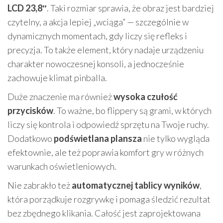
LCD 23,8″
. Taki rozmiar sprawia, że obraz jest bardziej
czytelny, a akcja lepiej „wciąga” — szczególnie w
dynamicznych momentach, gdy liczy się refleks i
precyzja. To także element, który nadaje urządzeniu
charakter nowoczesnej konsoli, a jednocześnie
zachowuje klimat pinballa.
Duże znaczenie ma również
wysoka czułość
przycisków
. To ważne, bo flippery są grami, w których
liczy się kontrola i odpowiedź sprzętu na Twoje ruchy.
Dodatkowo
podświetlana plansza
nie tylko wygląda
efektownie, ale też poprawia komfort gry w różnych
warunkach oświetleniowych.
Nie zabrakło też
automatycznej tablicy wyników
,
która porządkuje rozgrywkę i pomaga śledzić rezultat
bez zbędnego klikania. Całość jest zaprojektowana