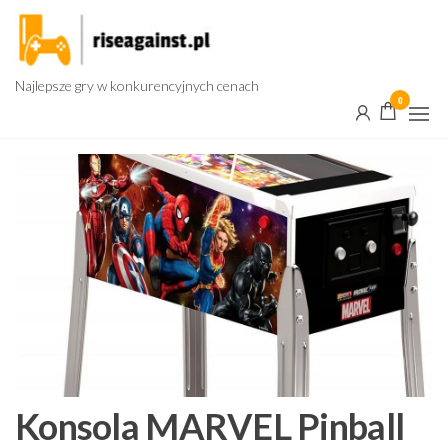
Przejdź
do
treści
Najlepsze gry w konkurencyjnych cenach
0
Konsola MARVEL Pinball