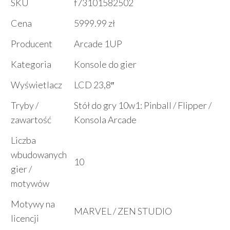
SKU
f73101582502
Cena
5999.99 zł
Producent
Arcade 1UP
Kategoria
Konsole do gier
Wyświetlacz
LCD 23,8″
Tryby /
Stół do gry 10w1: Pinball / Flipper /
zawartość
Konsola Arcade
Liczba
wbudowanych
10
gier /
motywów
Motywy na
MARVEL / ZEN STUDIO
licencji