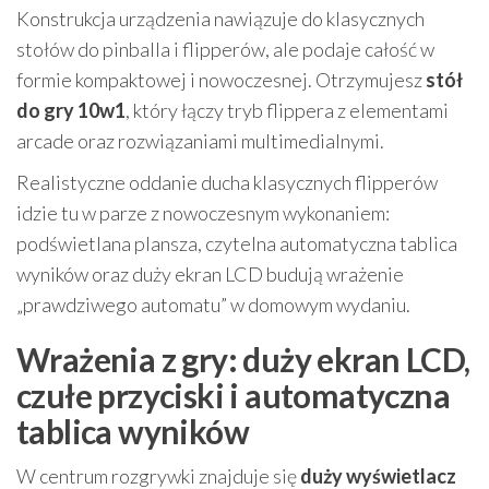
Konstrukcja urządzenia nawiązuje do klasycznych
stołów do pinballa i flipperów, ale podaje całość w
formie kompaktowej i nowoczesnej. Otrzymujesz
stół
do gry 10w1
, który łączy tryb flippera z elementami
arcade oraz rozwiązaniami multimedialnymi.
Realistyczne oddanie ducha klasycznych flipperów
idzie tu w parze z nowoczesnym wykonaniem:
podświetlana plansza, czytelna automatyczna tablica
wyników oraz duży ekran LCD budują wrażenie
„prawdziwego automatu” w domowym wydaniu.
Wrażenia z gry: duży ekran LCD,
czułe przyciski i automatyczna
tablica wyników
W centrum rozgrywki znajduje się
duży wyświetlacz