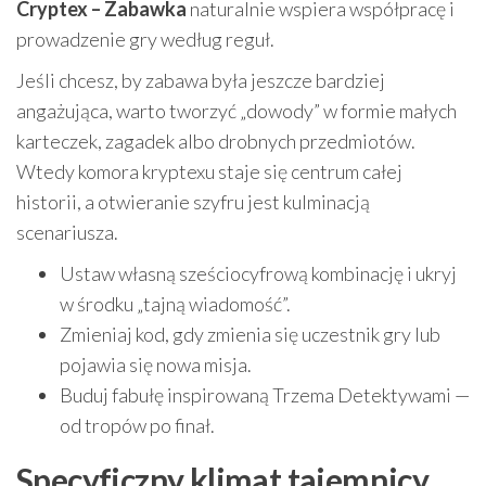
Cryptex – Zabawka
naturalnie wspiera współpracę i
prowadzenie gry według reguł.
Jeśli chcesz, by zabawa była jeszcze bardziej
angażująca, warto tworzyć „dowody” w formie małych
karteczek, zagadek albo drobnych przedmiotów.
Wtedy komora kryptexu staje się centrum całej
historii, a otwieranie szyfru jest kulminacją
scenariusza.
Ustaw własną sześciocyfrową kombinację i ukryj
w środku „tajną wiadomość”.
Zmieniaj kod, gdy zmienia się uczestnik gry lub
pojawia się nowa misja.
Buduj fabułę inspirowaną Trzema Detektywami —
od tropów po finał.
Specyficzny klimat tajemnicy,