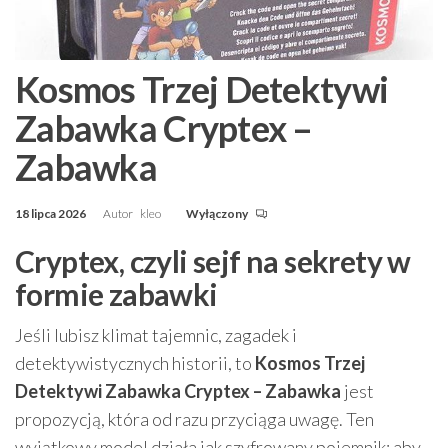
Kosmos Trzej Detektywi
Zabawka Cryptex –
Zabawka
18 lipca 2026
Autor
kleo
Wyłączony
Cryptex, czyli sejf na sekrety w
formie zabawki
Jeśli lubisz klimat tajemnic, zagadek i
detektywistycznych historii, to
Kosmos Trzej
Detektywi Zabawka Cryptex – Zabawka
jest
propozycją, która od razu przyciąga uwagę. Ten
wyjątkowy model działa jak szyfrowany pojemnik: aby