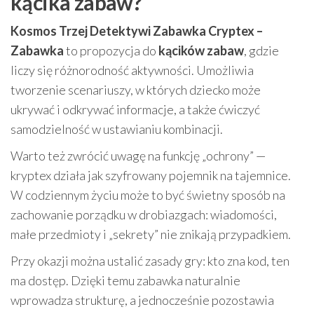
kącika zabaw?
Kosmos Trzej Detektywi Zabawka Cryptex –
Zabawka
to propozycja do
kącików zabaw
, gdzie
liczy się różnorodność aktywności. Umożliwia
tworzenie scenariuszy, w których dziecko może
ukrywać i odkrywać informacje, a także ćwiczyć
samodzielność w ustawianiu kombinacji.
Warto też zwrócić uwagę na funkcję „ochrony” —
kryptex działa jak szyfrowany pojemnik na tajemnice.
W codziennym życiu może to być świetny sposób na
zachowanie porządku w drobiazgach: wiadomości,
małe przedmioty i „sekrety” nie znikają przypadkiem.
Przy okazji można ustalić zasady gry: kto zna kod, ten
ma dostęp. Dzięki temu zabawka naturalnie
wprowadza strukturę, a jednocześnie pozostawia