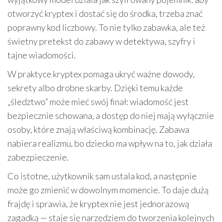
otworzyć kryptex i dostać się do środka, trzeba znać
poprawny kod liczbowy. To nie tylko zabawka, ale też
świetny pretekst do zabawy w detektywa, szyfry i
tajne wiadomości.
W praktyce kryptex pomaga ukryć ważne dowody,
sekrety albo drobne skarby. Dzięki temu każde
„śledztwo” może mieć swój finał: wiadomość jest
bezpiecznie schowana, a dostęp do niej mają wyłącznie
osoby, które znają właściwą kombinację. Zabawa
nabiera realizmu, bo dziecko ma wpływ na to, jak działa
zabezpieczenie.
Co istotne, użytkownik sam ustala kod, a następnie
może go zmienić w dowolnym momencie. To daje dużą
frajdę i sprawia, że kryptex nie jest jednorazową
zagadką — staje się narzędziem do tworzenia kolejnych