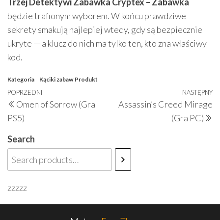
Trzej Detektywi Zabawka Cryptex – Zabawka
będzie trafionym wyborem. W końcu prawdziwe
sekrety smakują najlepiej wtedy, gdy są bezpiecznie
ukryte — a klucz do nich ma tylko ten, kto zna właściwy
kod.
Kategoria
Kąciki zabaw
Produkt
Nawigacja
Poprzedni
POPRZEDNI
NASTĘPNY
N
Omen of Sorrow (Gra
Assassin’s Creed Mirage
wpisu
wpis
w
PS5)
(Gra PC)
Search
zzzzz