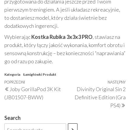
przygotowana do działania jeszcze przed Twoim
pierwszym treningiem. A jeśli układasz rekreacyjnie,
to dostaniesz model, który działa świetnie bez
dodatkowych ingerencji.
Wybierając
Kostka Rubika 3x3x3 PRO
, stawiasz na
produkt, który łączy jakość wykonania, komfort obrotu i
sensowną konstrukcję – bez konieczności “naprawiania”
go od razu po zakupie.
Kategoria
Łamigłówki
Produkt
Nawigacja
Poprzedni
POPRZEDNI
NASTĘPNY
N
Joby GorillaPod 3K Kit
Divinity Original Sin 2
wpisu
wpis
w
(JB01507-BWW)
Definitive Edition (Gra
PS4)
Search