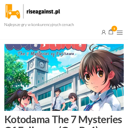
Przejdź
do
treści
Najlepsze gry w konkurencyjnych cenach
0
Kotodama The 7 Mysteries