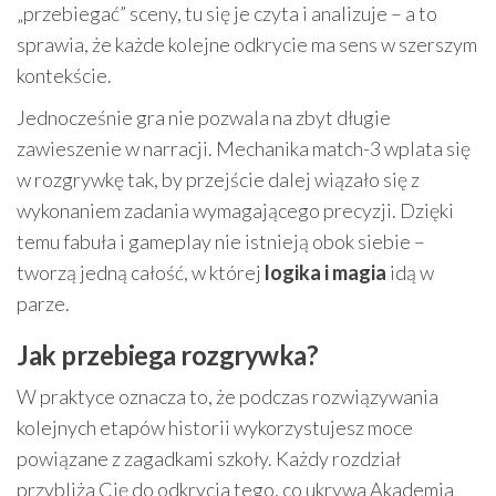
„przebiegać” sceny, tu się je czyta i analizuje – a to
sprawia, że każde kolejne odkrycie ma sens w szerszym
kontekście.
Jednocześnie gra nie pozwala na zbyt długie
zawieszenie w narracji. Mechanika match-3 wplata się
w rozgrywkę tak, by przejście dalej wiązało się z
wykonaniem zadania wymagającego precyzji. Dzięki
temu fabuła i gameplay nie istnieją obok siebie –
tworzą jedną całość, w której
logika i magia
idą w
parze.
Jak przebiega rozgrywka?
W praktyce oznacza to, że podczas rozwiązywania
kolejnych etapów historii wykorzystujesz moce
powiązane z zagadkami szkoły. Każdy rozdział
przybliża Cię do odkrycia tego, co ukrywa Akademia