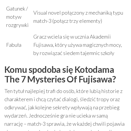
Gatunek /
Visual novel połączony z mechaniką typu
motyw
match-3 (połącz trzy elementy)
rozgrywki
Gracz wciela się w ucznia Akademii
Fabuła
Fujisawa, który używa magicznych mocy,
by rozwiązać siedem tajemnic szkoły
Komu spodoba się Kotodama
The 7 Mysteries Of Fujisawa?
Ten tytuł najlepiej trafi do osób, które lubią historie z
charakterem i chcą czytać dialogi, śledzić tropy oraz
odkrywać, jak kolejne sekrety wpływają na przebieg
wydarzeń. Jednocześnie gra nie ucieka w samą
narrację – match-3 sprawia, że w każdej chwili pojawia