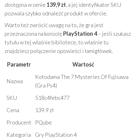
dostępna w cenie
139,9 zł
, a jej identyfikator SKU
pozwala szybko odnaleźć produkt w ofercie.
Warto też zwrócić uwagę na to, że gra jest
przeznaczona na konsolę
PlayStation 4
– jeśli szukasz
tytułu w tej właśnie bibliotece, to właśnie tu
znajdziesz połączenie opowieści i łamigłówek.
Parametr
Wartość
Kotodama The 7 Mysteries Of Fujisawa
Nazwa
(Gra Ps4)
SKU
518c4febc477
Cena
139.9 zł
Producent
PQube
Kategoria
Gry PlayStation 4