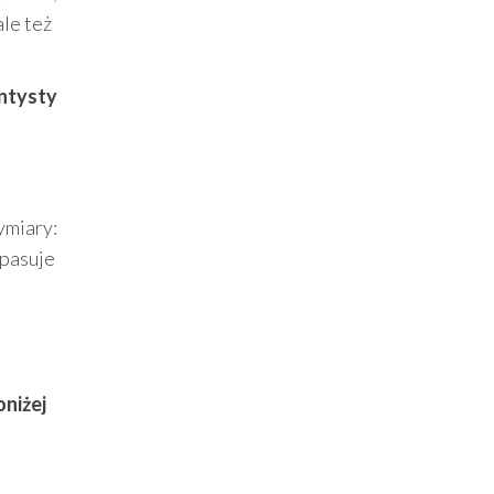
ale też
ntysty
ymiary:
 pasuje
oniżej