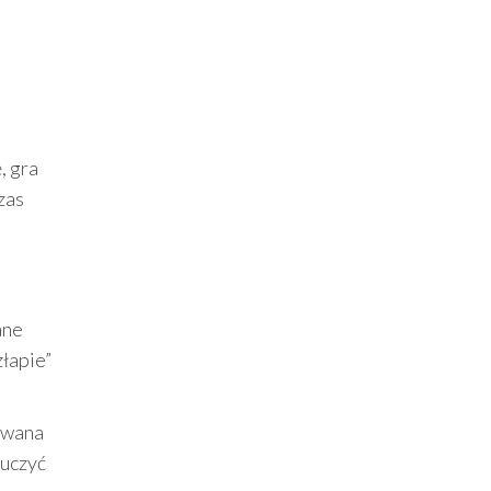
j
, gra
zas
ane
złapie”
owana
 uczyć