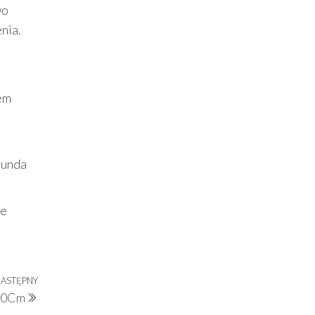
wo
nia.
iem
runda
łe
ASTĘPNY
Następny
X60Cm
wpis