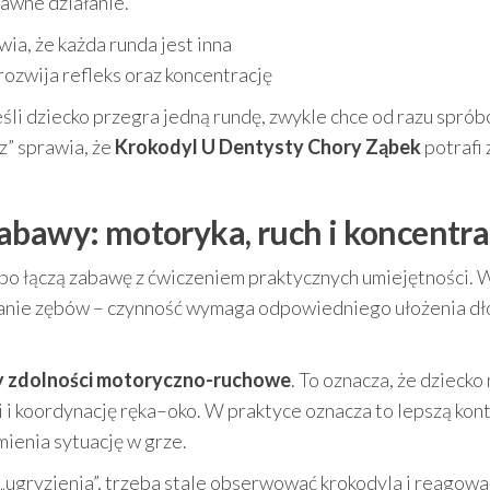
rawne działanie.
ia, że każda runda jest inna
 rozwija refleks oraz koncentrację
eśli dziecko przegra jedną rundę, zwykle chce od razu spró
z” sprawia, że
Krokodyl U Dentysty Chory Ząbek
potrafi 
abawy: motoryka, ruch i koncentra
bo łączą zabawę z ćwiczeniem praktycznych umiejętności. 
kanie zębów – czynność wymaga odpowiedniego ułożenia dło
y zdolności motoryczno-ruchowe
. To oznacza, że dziecko 
ni i koordynację ręka–oko. W praktyce oznacza to lepszą kon
mienia sytuację w grze.
„ugryzienia”, trzeba stale obserwować krokodyla i reagować