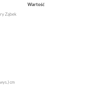
Wartość
ry Ząbek
 (wys.) cm