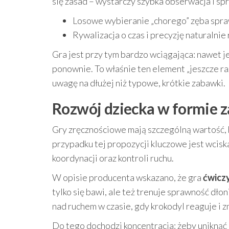
się zasad – wystarczy szybka obserwacja i sp
Losowe wybieranie „chorego” zęba spraw
Rywalizacja o czas i precyzję naturalnie
Gra jest przy tym bardzo wciągająca: nawet j
ponownie. To właśnie ten element „jeszcze ra
uwagę na dłużej niż typowe, krótkie zabawki.
Rozwój dziecka w formie z
Gry zręcznościowe mają szczególną wartość, 
przypadku tej propozycji kluczowe jest wcis
koordynacji oraz kontroli ruchu.
W opisie producenta wskazano, że gra
ćwicz
tylko się bawi, ale też trenuje sprawność dło
nad ruchem w czasie, gdy krokodyl reaguje i z
Do tego dochodzi koncentracja: żeby uniknąć 