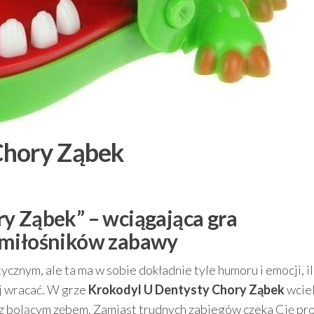
Chory Ząbek
y Ząbek” – wciągająca gra
 miłośników zabawy
ycznym, ale ta ma w sobie dokładnie tyle humoru i emocji, i
ej wracać. W grze
Krokodyl U Dentysty Chory Ząbek
wciel
 z bolącym zębem. Zamiast trudnych zabiegów czeka Cię pr