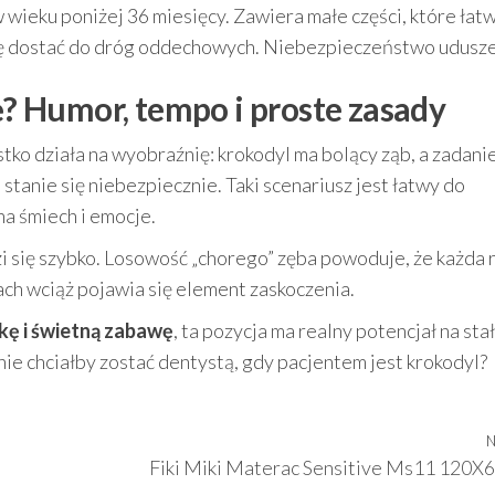
w wieku poniżej 36 miesięcy. Zawiera małe części, które łat
ię dostać do dróg oddechowych. Niebezpieczeństwo udusze
rę? Humor, tempo i proste zasady
tko działa na wyobraźnię: krokodyl ma bolący ząb, a zadan
 stanie się niebezpiecznie. Taki scenariusz jest łatwy do
na śmiech i emocje.
i się szybko. Losowość „chorego” zęba powoduje, że każda 
iach wciąż pojawia się element zaskoczenia.
kę i świetną zabawę
, ta pozycja ma realny potencjał na sta
ie chciałby zostać dentystą, gdy pacjentem jest krokodyl?
N
Fiki Miki Materac Sensitive Ms11 120