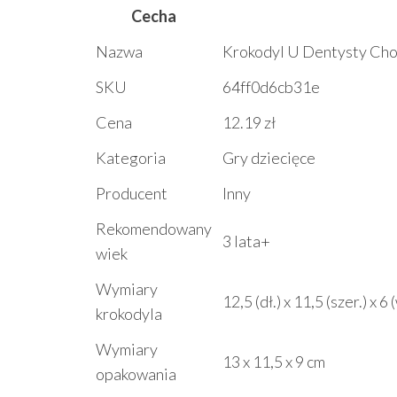
Cecha
Nazwa
Krokodyl U Dentysty Cho
SKU
64ff0d6cb31e
Cena
12.19 zł
Kategoria
Gry dziecięce
Producent
Inny
Rekomendowany
3 lata+
wiek
Wymiary
12,5 (dł.) x 11,5 (szer.) x 6
krokodyla
Wymiary
13 x 11,5 x 9 cm
opakowania