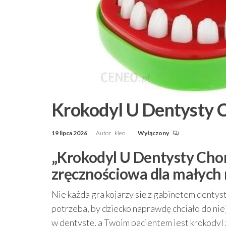
Krokodyl U Dentysty 
19 lipca 2026
Autor
kleo
Wyłączony
„Krokodyl U Dentysty Chor
zręcznościowa dla małych
Nie każda gra kojarzy się z gabinetem dentyst
potrzeba, by dziecko naprawdę chciało do ni
w dentystę, a Twoim pacjentem jest krokodyl