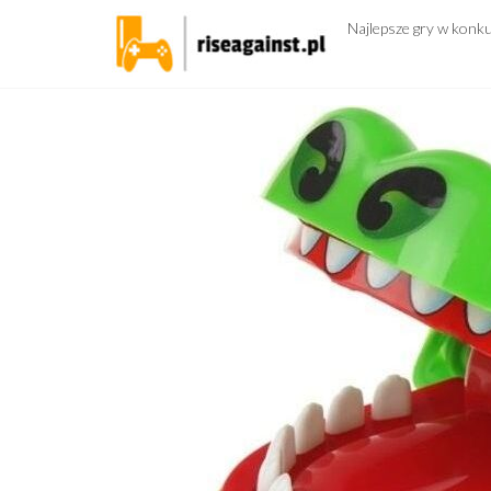
Przejdź
Najlepsze gry w konk
do
treści