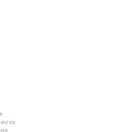
le
asz się
oste