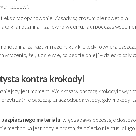
wych „zębów”.
refleks oraz opanowanie. Zasady są zrozumiałe nawet dla
jako gra rodzinna – zarówno w domu, jak i podczas wspólne
 monotonna: za każdym razem, gdy krokodyl otwiera paszczę
 wrażenia, że „już się wie, co będzie dalej” – dziecko cały c
tysta kontra krokodyl
żniejszy jest moment. Wciskasz w paszczę krokodyla wybr
ie przytrzaśnie paszczą. Gracz odpada wtedy, gdy krokodyl „
z
bezpiecznego materiału
, więc zabawa pozostaje dostos
e mechanika jest na tyle prosta, że dziecko nie musi długo