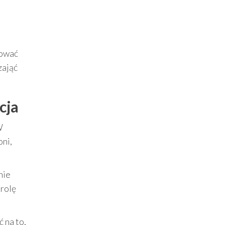
bować
zająć
cja
W
ni,
nie
trolę
 na to,