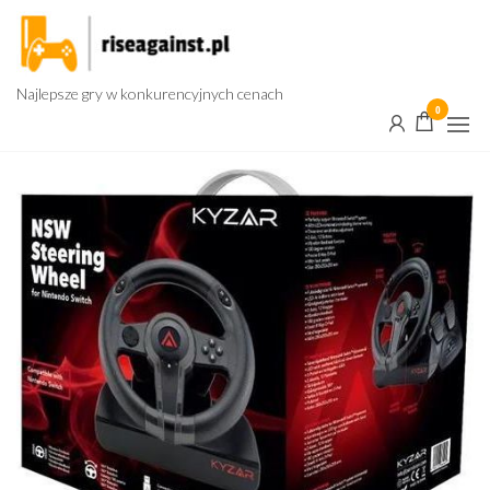
Przejdź
do
treści
Najlepsze gry w konkurencyjnych cenach
0