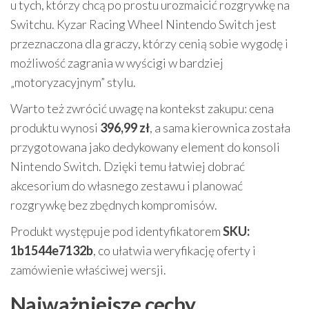
u tych, którzy chcą po prostu urozmaicić rozgrywkę na
Switchu. Kyzar Racing Wheel Nintendo Switch jest
przeznaczona dla graczy, którzy cenią sobie wygodę i
możliwość zagrania w wyścigi w bardziej
„motoryzacyjnym” stylu.
Warto też zwrócić uwagę na kontekst zakupu: cena
produktu wynosi
396,99 zł
, a sama kierownica została
przygotowana jako dedykowany element do konsoli
Nintendo Switch. Dzięki temu łatwiej dobrać
akcesorium do własnego zestawu i planować
rozgrywkę bez zbędnych kompromisów.
Produkt występuje pod identyfikatorem
SKU:
1b1544e7132b
, co ułatwia weryfikację oferty i
zamówienie właściwej wersji.
Najważniejsze cechy