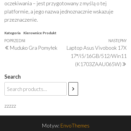
oczekiwania – jest przygotowany z myślą o tej
platformie, a jego nazwa jednoznacznie wskazuje
przeznaczenie.
Kategoria
Kierownice
Produkt
Nawigacja
Poprzedni
POPRZEDNI
NASTĘPNY
N
Muduko Gra Pomyłek
Laptop Asus Vivobook 17X
wpisu
wpis
w
17″/i5/16GB/512/Win11
(K1703ZAAU065W)
Search
zzzzz
Motyw:
EnvoThemes