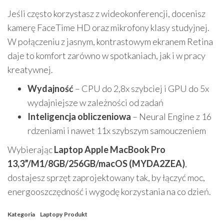
Jeśli często korzystasz z wideokonferencji, docenisz
kamerę FaceTime HD oraz mikrofony klasy studyjnej.
W połączeniu z jasnym, kontrastowym ekranem Retina
daje to komfort zarówno w spotkaniach, jak i w pracy
kreatywnej.
Wydajność
– CPU do 2,8x szybciej i GPU do 5x
wydajniejsze w zależności od zadań
Inteligencja obliczeniowa
– Neural Engine z 16
rdzeniami i nawet 11x szybszym samouczeniem
Wybierając
Laptop Apple MacBook Pro
13,3”/M1/8GB/256GB/macOS (MYDA2ZEA)
,
dostajesz sprzęt zaprojektowany tak, by łączyć moc,
energooszczędność i wygodę korzystania na co dzień.
Kategoria
Laptopy
Produkt