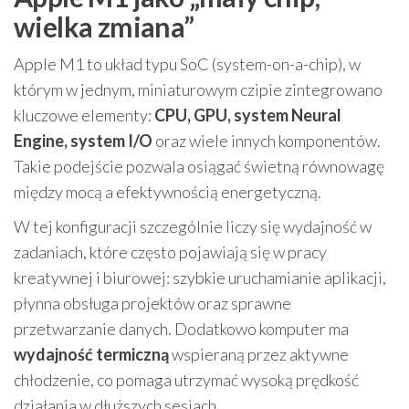
wielka zmiana”
Apple M1 to układ typu SoC (system-on-a-chip), w
którym w jednym, miniaturowym czipie zintegrowano
kluczowe elementy:
CPU, GPU, system Neural
Engine, system I/O
oraz wiele innych komponentów.
Takie podejście pozwala osiągać świetną równowagę
między mocą a efektywnością energetyczną.
W tej konfiguracji szczególnie liczy się wydajność w
zadaniach, które często pojawiają się w pracy
kreatywnej i biurowej: szybkie uruchamianie aplikacji,
płynna obsługa projektów oraz sprawne
przetwarzanie danych. Dodatkowo komputer ma
wydajność termiczną
wspieraną przez aktywne
chłodzenie, co pomaga utrzymać wysoką prędkość
działania w dłuższych sesjach.