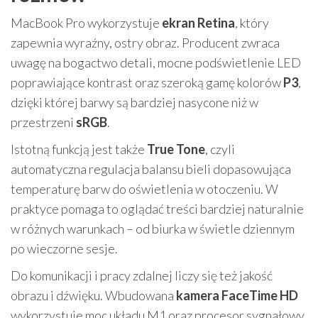
MacBook Pro wykorzystuje
ekran Retina
, który
zapewnia wyraźny, ostry obraz. Producent zwraca
uwagę na bogactwo detali, mocne podświetlenie LED
poprawiające kontrast oraz szeroką gamę kolorów
P3
,
dzięki której barwy są bardziej nasycone niż w
przestrzeni
sRGB
.
Istotną funkcją jest także
True Tone
, czyli
automatyczna regulacja balansu bieli dopasowująca
temperaturę barw do oświetlenia w otoczeniu. W
praktyce pomaga to oglądać treści bardziej naturalnie
w różnych warunkach – od biurka w świetle dziennym
po wieczorne sesje.
Do komunikacji i pracy zdalnej liczy się też jakość
obrazu i dźwięku. Wbudowana
kamera FaceTime HD
wykorzystuje moc układu M1 oraz procesor sygnałowy