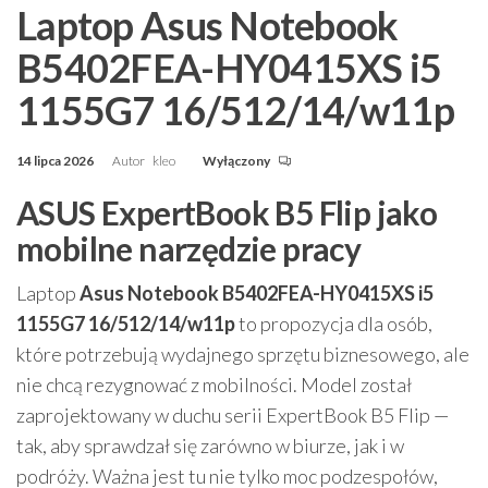
Laptop Asus Notebook
B5402FEA-HY0415XS i5
1155G7 16/512/14/w11p
14 lipca 2026
Autor
kleo
Wyłączony
ASUS ExpertBook B5 Flip jako
mobilne narzędzie pracy
Laptop
Asus Notebook B5402FEA-HY0415XS i5
1155G7 16/512/14/w11p
to propozycja dla osób,
które potrzebują wydajnego sprzętu biznesowego, ale
nie chcą rezygnować z mobilności. Model został
zaprojektowany w duchu serii ExpertBook B5 Flip —
tak, aby sprawdzał się zarówno w biurze, jak i w
podróży. Ważna jest tu nie tylko moc podzespołów,