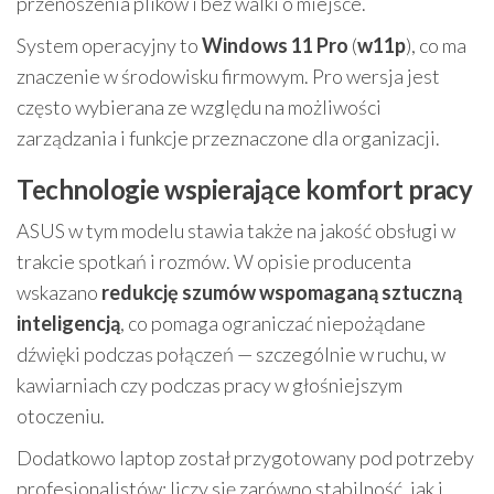
przenoszenia plików i bez walki o miejsce.
System operacyjny to
Windows 11 Pro
(
w11p
), co ma
znaczenie w środowisku firmowym. Pro wersja jest
często wybierana ze względu na możliwości
zarządzania i funkcje przeznaczone dla organizacji.
Technologie wspierające komfort pracy
ASUS w tym modelu stawia także na jakość obsługi w
trakcie spotkań i rozmów. W opisie producenta
wskazano
redukcję szumów wspomaganą sztuczną
inteligencją
, co pomaga ograniczać niepożądane
dźwięki podczas połączeń — szczególnie w ruchu, w
kawiarniach czy podczas pracy w głośniejszym
otoczeniu.
Dodatkowo laptop został przygotowany pod potrzeby
profesjonalistów: liczy się zarówno stabilność, jak i