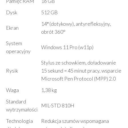
Pamięć RAM
16 GB
Dysk
512 GB
14″ (dotykowy), antyrefleksyjny,
Ekran
obrót 360°
System
Windows 11 Pro (w11p)
operacyjny
Stylus ze schowkiem, doładowanie
Rysik
15 sekund = 45 minut pracy, wsparcie
Microsoft Pen Protocol (MPP) 2.0
Waga
1,38 kg
Standard
MIL-STD 810H
wytrzymałości
Technologia
Redukcja szumów wspomagana