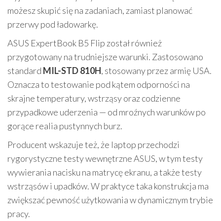
możesz skupić się na zadaniach, zamiast planować
przerwy pod ładowarkę.
ASUS ExpertBook B5 Flip został również
przygotowany na trudniejsze warunki. Zastosowano
standard
MIL-STD 810H
, stosowany przez armię USA.
Oznacza to testowanie pod kątem odporności na
skrajne temperatury, wstrząsy oraz codzienne
przypadkowe uderzenia — od mroźnych warunków po
gorące realia pustynnych burz.
Producent wskazuje też, że laptop przechodzi
rygorystyczne testy wewnętrzne ASUS, w tym testy
wywierania nacisku na matrycę ekranu, a także testy
wstrząsów i upadków. W praktyce taka konstrukcja ma
zwiększać pewność użytkowania w dynamicznym trybie
pracy.