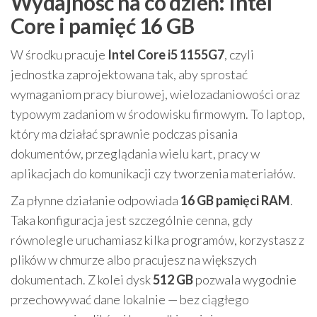
Wydajność na co dzień: Intel
Core i pamięć 16 GB
W środku pracuje
Intel Core i5 1155G7
, czyli
jednostka zaprojektowana tak, aby sprostać
wymaganiom pracy biurowej, wielozadaniowości oraz
typowym zadaniom w środowisku firmowym. To laptop,
który ma działać sprawnie podczas pisania
dokumentów, przeglądania wielu kart, pracy w
aplikacjach do komunikacji czy tworzenia materiałów.
Za płynne działanie odpowiada
16 GB pamięci RAM
.
Taka konfiguracja jest szczególnie cenna, gdy
równolegle uruchamiasz kilka programów, korzystasz z
plików w chmurze albo pracujesz na większych
dokumentach. Z kolei dysk
512 GB
pozwala wygodnie
przechowywać dane lokalnie — bez ciągłego