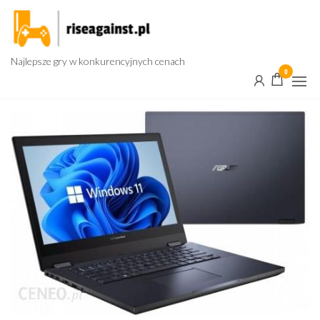
Przejdź
do
treści
Najlepsze gry w konkurencyjnych cenach
0