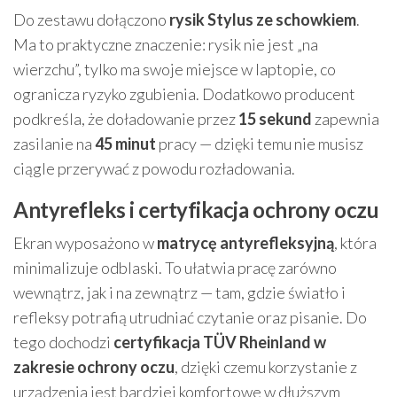
Do zestawu dołączono
rysik Stylus ze schowkiem
.
Ma to praktyczne znaczenie: rysik nie jest „na
wierzchu”, tylko ma swoje miejsce w laptopie, co
ogranicza ryzyko zgubienia. Dodatkowo producent
podkreśla, że doładowanie przez
15 sekund
zapewnia
zasilanie na
45 minut
pracy — dzięki temu nie musisz
ciągle przerywać z powodu rozładowania.
Antyrefleks i certyfikacja ochrony oczu
Ekran wyposażono w
matrycę antyrefleksyjną
, która
minimalizuje odblaski. To ułatwia pracę zarówno
wewnątrz, jak i na zewnątrz — tam, gdzie światło i
refleksy potrafią utrudniać czytanie oraz pisanie. Do
tego dochodzi
certyfikacja TÜV Rheinland w
zakresie ochrony oczu
, dzięki czemu korzystanie z
urządzenia jest bardziej komfortowe w dłuższym