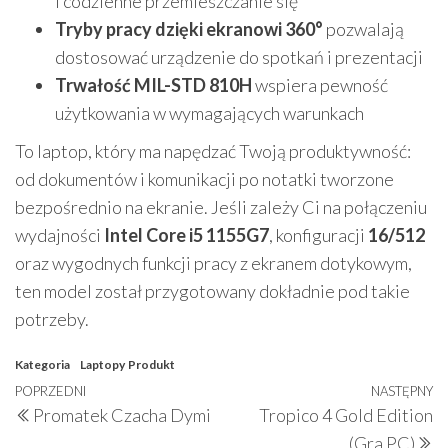
i codzienne przemieszczanie się
Tryby pracy dzięki ekranowi 360°
pozwalają
dostosować urządzenie do spotkań i prezentacji
Trwałość MIL-STD 810H
wspiera pewność
użytkowania w wymagających warunkach
To laptop, który ma napędzać Twoją produktywność:
od dokumentów i komunikacji po notatki tworzone
bezpośrednio na ekranie. Jeśli zależy Ci na połączeniu
wydajności
Intel Core i5 1155G7
, konfiguracji
16/512
oraz wygodnych funkcji pracy z ekranem dotykowym,
ten model został przygotowany dokładnie pod takie
potrzeby.
Kategoria
Laptopy
Produkt
Nawigacja
Poprzedni
POPRZEDNI
NASTĘPNY
N
Promatek Czacha Dymi
Tropico 4 Gold Edition
wpisu
wpis
w
(Gra PC)