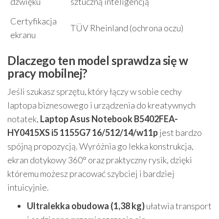
dźwięku
sztuczną inteligencją
Certyfikacja
TÜV Rheinland (ochrona oczu)
ekranu
Dlaczego ten model sprawdza się w
pracy mobilnej?
Jeśli szukasz sprzętu, który łączy w sobie cechy
laptopa biznesowego i urządzenia do kreatywnych
notatek,
Laptop Asus Notebook B5402FEA-
HY0415XS i5 1155G7 16/512/14/w11p
jest bardzo
spójną propozycją. Wyróżnia go lekka konstrukcja,
ekran dotykowy 360° oraz praktyczny rysik, dzięki
któremu możesz pracować szybciej i bardziej
intuicyjnie.
Ultralekka obudowa (1,38 kg)
ułatwia transport