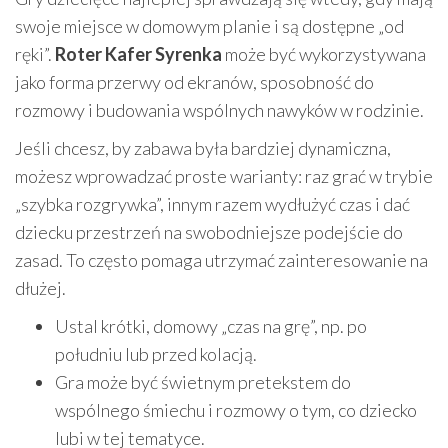
swoje miejsce w domowym planie i są dostępne „od
ręki”.
Roter Kafer Syrenka
może być wykorzystywana
jako forma przerwy od ekranów, sposobność do
rozmowy i budowania wspólnych nawyków w rodzinie.
Jeśli chcesz, by zabawa była bardziej dynamiczna,
możesz wprowadzać proste warianty: raz grać w trybie
„szybka rozgrywka”, innym razem wydłużyć czas i dać
dziecku przestrzeń na swobodniejsze podejście do
zasad. To często pomaga utrzymać zainteresowanie na
dłużej.
Ustal krótki, domowy „czas na grę”, np. po
południu lub przed kolacją.
Gra może być świetnym pretekstem do
wspólnego śmiechu i rozmowy o tym, co dziecko
lubi w tej tematyce.