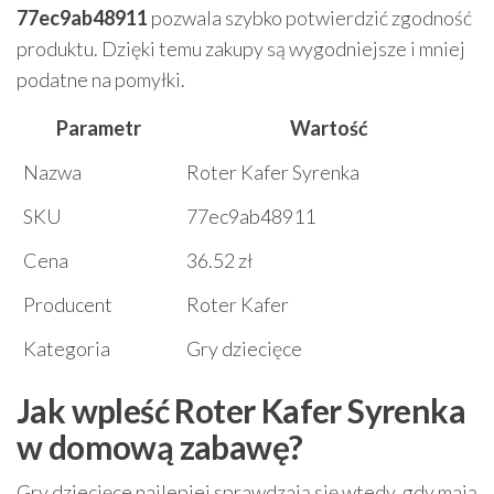
77ec9ab48911
pozwala szybko potwierdzić zgodność
produktu. Dzięki temu zakupy są wygodniejsze i mniej
podatne na pomyłki.
Parametr
Wartość
Nazwa
Roter Kafer Syrenka
SKU
77ec9ab48911
Cena
36.52 zł
Producent
Roter Kafer
Kategoria
Gry dziecięce
Jak wpleść Roter Kafer Syrenka
w domową zabawę?
Gry dziecięce najlepiej sprawdzają się wtedy, gdy mają