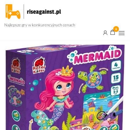
Przejdź
do
treści
Najlepsze gry w konkurencyjnych cenach
0