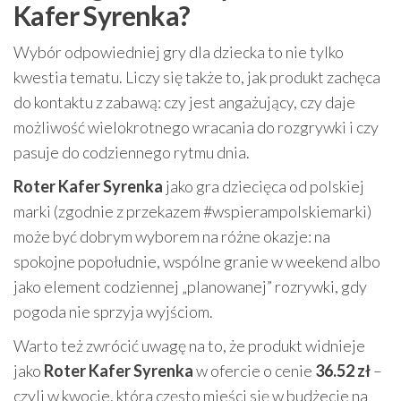
Kafer Syrenka?
Wybór odpowiedniej gry dla dziecka to nie tylko
kwestia tematu. Liczy się także to, jak produkt zachęca
do kontaktu z zabawą: czy jest angażujący, czy daje
możliwość wielokrotnego wracania do rozgrywki i czy
pasuje do codziennego rytmu dnia.
Roter Kafer Syrenka
jako gra dziecięca od polskiej
marki (zgodnie z przekazem #wspierampolskiemarki)
może być dobrym wyborem na różne okazje: na
spokojne popołudnie, wspólne granie w weekend albo
jako element codziennej „planowanej” rozrywki, gdy
pogoda nie sprzyja wyjściom.
Warto też zwrócić uwagę na to, że produkt widnieje
jako
Roter Kafer Syrenka
w ofercie o cenie
36.52 zł
–
czyli w kwocie, która często mieści się w budżecie na