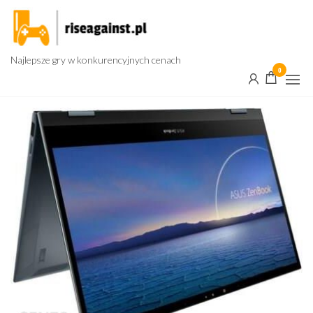
Przejdź
do
treści
Najlepsze gry w konkurencyjnych cenach
0