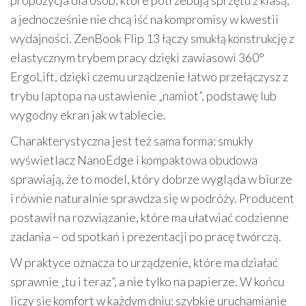
propozycja dla osób, które potrzebują sprzętu z klasą,
a jednocześnie nie chcą iść na kompromisy w kwestii
wydajności. ZenBook Flip 13 łączy smukłą konstrukcję z
elastycznym trybem pracy dzięki zawiasowi 360°
ErgoLift, dzięki czemu urządzenie łatwo przełączysz z
trybu laptopa na ustawienie „namiot”, podstawę lub
wygodny ekran jak w tablecie.
Charakterystyczna jest też sama forma: smukły
wyświetlacz NanoEdge i kompaktowa obudowa
sprawiają, że to model, który dobrze wygląda w biurze
i równie naturalnie sprawdza się w podróży. Producent
postawił na rozwiązanie, które ma ułatwiać codzienne
zadania – od spotkań i prezentacji po pracę twórczą.
W praktyce oznacza to urządzenie, które ma działać
sprawnie „tu i teraz”, a nie tylko na papierze. W końcu
liczy się komfort w każdym dniu: szybkie uruchamianie