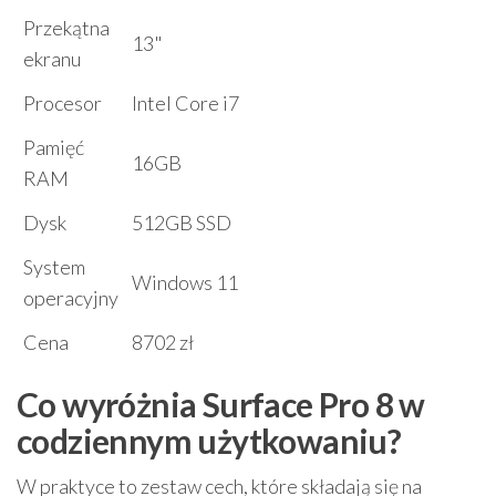
Przekątna
13"
ekranu
Procesor
Intel Core i7
Pamięć
16GB
RAM
Dysk
512GB SSD
System
Windows 11
operacyjny
Cena
8702 zł
Co wyróżnia Surface Pro 8 w
codziennym użytkowaniu?
W praktyce to zestaw cech, które składają się na