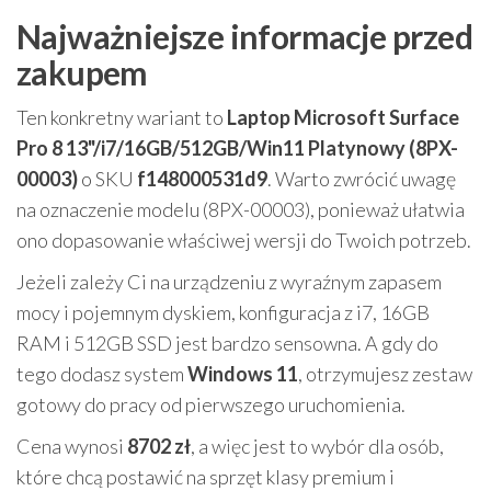
Najważniejsze informacje przed
zakupem
Ten konkretny wariant to
Laptop Microsoft Surface
Pro 8 13"/i7/16GB/512GB/Win11 Platynowy (8PX-
00003)
o SKU
f148000531d9
. Warto zwrócić uwagę
na oznaczenie modelu (8PX-00003), ponieważ ułatwia
ono dopasowanie właściwej wersji do Twoich potrzeb.
Jeżeli zależy Ci na urządzeniu z wyraźnym zapasem
mocy i pojemnym dyskiem, konfiguracja z i7, 16GB
RAM i 512GB SSD jest bardzo sensowna. A gdy do
tego dodasz system
Windows 11
, otrzymujesz zestaw
gotowy do pracy od pierwszego uruchomienia.
Cena wynosi
8702 zł
, a więc jest to wybór dla osób,
które chcą postawić na sprzęt klasy premium i