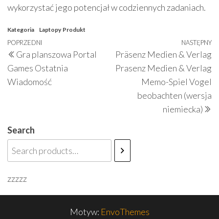
wykorzystać jego potencjał w codziennych zadaniach.
Kategoria
Laptopy
Produkt
Nawigacja
Poprzedni
POPRZEDNI
NASTĘPNY
N
Gra planszowa Portal
Präsenz Medien & Verlag
wpisu
wpis
w
Games Ostatnia
Prasenz Medien & Verlag
Wiadomość
Memo-Spiel Vogel
beobachten (wersja
niemiecka)
Search
zzzzz
Motyw:
EnvoThemes