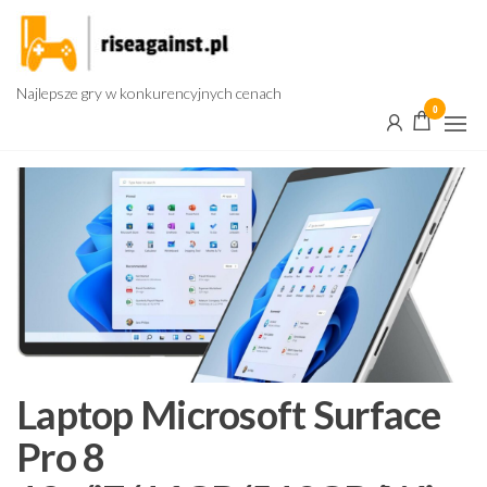
Przejdź
do
treści
Najlepsze gry w konkurencyjnych cenach
0
Laptop Microsoft Surface
Pro 8