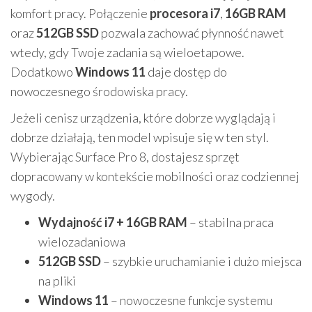
komfort pracy. Połączenie
procesora i7
,
16GB RAM
oraz
512GB SSD
pozwala zachować płynność nawet
wtedy, gdy Twoje zadania są wieloetapowe.
Dodatkowo
Windows 11
daje dostęp do
nowoczesnego środowiska pracy.
Jeżeli cenisz urządzenia, które dobrze wyglądają i
dobrze działają, ten model wpisuje się w ten styl.
Wybierając Surface Pro 8, dostajesz sprzęt
dopracowany w kontekście mobilności oraz codziennej
wygody.
Wydajność i7 + 16GB RAM
– stabilna praca
wielozadaniowa
512GB SSD
– szybkie uruchamianie i dużo miejsca
na pliki
Windows 11
– nowoczesne funkcje systemu