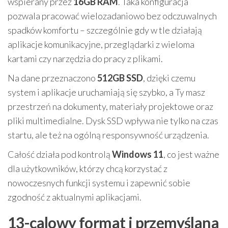
wspierany przez
16GB RAM
. Taka konfiguracja
pozwala pracować wielozadaniowo bez odczuwalnych
spadków komfortu – szczególnie gdy w tle działają
aplikacje komunikacyjne, przeglądarki z wieloma
kartami czy narzędzia do pracy z plikami.
Na dane przeznaczono
512GB SSD
, dzięki czemu
system i aplikacje uruchamiają się szybko, a Ty masz
przestrzeń na dokumenty, materiały projektowe oraz
pliki multimedialne. Dysk SSD wpływa nie tylko na czas
startu, ale też na ogólną responsywność urządzenia.
Całość działa pod kontrolą
Windows 11
, co jest ważne
dla użytkowników, którzy chcą korzystać z
nowoczesnych funkcji systemu i zapewnić sobie
zgodność z aktualnymi aplikacjami.
13-calowy format i przemyślana