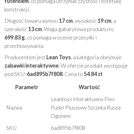
futerkiem
, co pomaga utrzymać czystość i estetykę
konstrukcji.
Długość towaru wynosi
17 cm
, wysokość
19 cm
, a
szerokość
13 cm
. Waga gabarytowa produktu to
699.83 g
, co pomaga w ocenie przesyłki i
przechowywania.
Producentem jest
Lean Toys
, a kategoria obejmuje
zabawki interaktywne
. W ofercie produkt występuje
pod SKU:
6ad895b7f808
. Cena to
54.84 zł
.
Parametr
Wartość
Leantoys Interaktywny Pies
Nazwa
Pudel Pluszowy Szczeka Rusza
Ogonem
SKU
6ad895b7f808