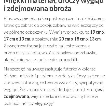
Miękki materiał, uroczy wygląd
i zdejmowana obroża
Pluszowy piesek ma kompaktowy rozmiar, dzięki czemu
łatwo go zabrać do pokoju zabaw, na wycieczkę czy do
wspólnego odpoczynku. Wymiary produktu to
19 cm x
17 cm x 13 cm
, a opakowania:
20 cm x 18 cm x 13 cm
.
Zewnętrzna forma jest czytelna i estetyczna, a
przezroczysta folia, w którą zapakowano zabawkę,
ułatwia pierwsze spojrzenie na produkt.
Na szczególną uwagę zasługuje futerko w kolorze
białym – miękkie i przyjemne w dotyku. Oczy są ciemne
z brązową otoczką, co tworzy wyrazisty, sympatyczny
wygląd. Żółta obroża na szyi dodaje charakteru, a
jest
zdejmowana
, więc dziecko może bawić się także w
„zakładanie” i „pielęgnację”.