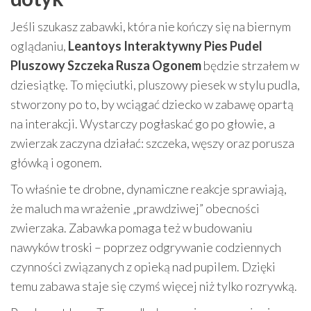
Jeśli szukasz zabawki, która nie kończy się na biernym
oglądaniu,
Leantoys Interaktywny Pies Pudel
Pluszowy Szczeka Rusza Ogonem
będzie strzałem w
dziesiątkę. To mięciutki, pluszowy piesek w stylu pudla,
stworzony po to, by wciągać dziecko w zabawę opartą
na interakcji. Wystarczy pogłaskać go po głowie, a
zwierzak zaczyna działać: szczeka, węszy oraz porusza
główką i ogonem.
To właśnie te drobne, dynamiczne reakcje sprawiają,
że maluch ma wrażenie „prawdziwej” obecności
zwierzaka. Zabawka pomaga też w budowaniu
nawyków troski – poprzez odgrywanie codziennych
czynności związanych z opieką nad pupilem. Dzięki
temu zabawa staje się czymś więcej niż tylko rozrywką.