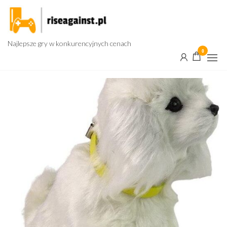
Przejdź
do
treści
Najlepsze gry w konkurencyjnych cenach
0