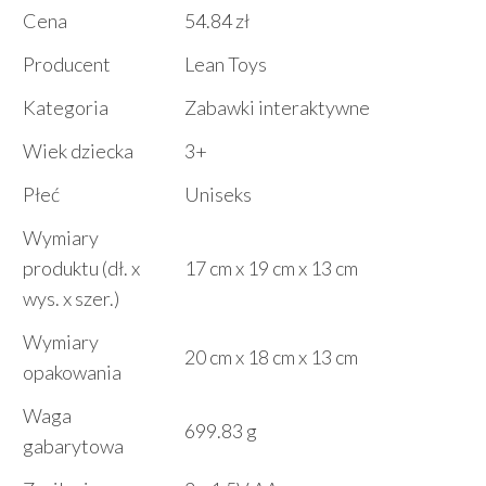
Cena
54.84 zł
Producent
Lean Toys
Kategoria
Zabawki interaktywne
Wiek dziecka
3+
Płeć
Uniseks
Wymiary
produktu (dł. x
17 cm x 19 cm x 13 cm
wys. x szer.)
Wymiary
20 cm x 18 cm x 13 cm
opakowania
Waga
699.83 g
gabarytowa