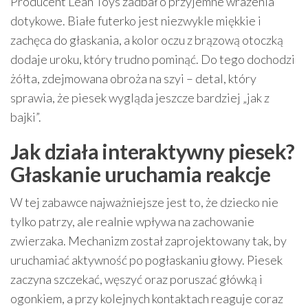
Producent Lean Toys zadbał o przyjemne wrażenia
dotykowe. Białe futerko jest niezwykle miękkie i
zachęca do głaskania, a kolor oczu z brązową otoczką
dodaje uroku, który trudno pominąć. Do tego dochodzi
żółta, zdejmowana obroża na szyi – detal, który
sprawia, że piesek wygląda jeszcze bardziej „jak z
bajki”.
Jak działa interaktywny piesek?
Głaskanie uruchamia reakcje
W tej zabawce najważniejsze jest to, że dziecko nie
tylko patrzy, ale realnie wpływa na zachowanie
zwierzaka. Mechanizm został zaprojektowany tak, by
uruchamiać aktywność po pogłaskaniu głowy. Piesek
zaczyna szczekać, węszyć oraz poruszać główką i
ogonkiem, a przy kolejnych kontaktach reaguje coraz