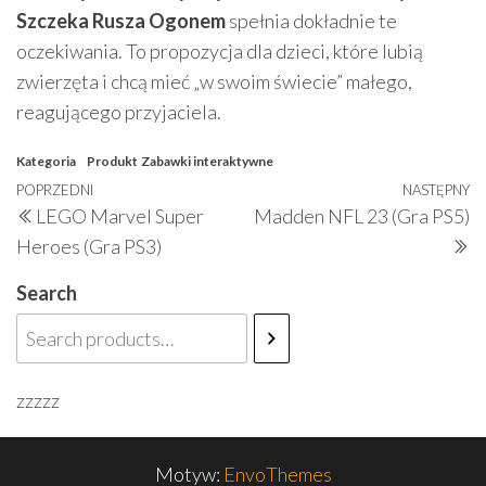
Szczeka Rusza Ogonem
spełnia dokładnie te
oczekiwania. To propozycja dla dzieci, które lubią
zwierzęta i chcą mieć „w swoim świecie” małego,
reagującego przyjaciela.
Kategoria
Produkt
Zabawki interaktywne
Nawigacja
Poprzedni
POPRZEDNI
NASTĘPNY
N
LEGO Marvel Super
Madden NFL 23 (Gra PS5)
wpisu
wpis
w
Heroes (Gra PS3)
Search
zzzzz
Motyw:
EnvoThemes