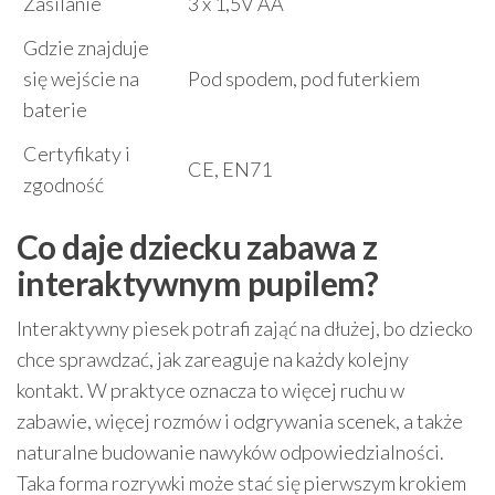
Zasilanie
3 x 1,5V AA
Gdzie znajduje
się wejście na
Pod spodem, pod futerkiem
baterie
Certyfikaty i
CE, EN71
zgodność
Co daje dziecku zabawa z
interaktywnym pupilem?
Interaktywny piesek potrafi zająć na dłużej, bo dziecko
chce sprawdzać, jak zareaguje na każdy kolejny
kontakt. W praktyce oznacza to więcej ruchu w
zabawie, więcej rozmów i odgrywania scenek, a także
naturalne budowanie nawyków odpowiedzialności.
Taka forma rozrywki może stać się pierwszym krokiem