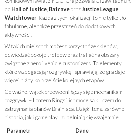
komiksowym światem DC. Gra pozwala Ci zawitać m.in.
do
Hall of Justice
,
Batcave
oraz
Justice League
Watchtower
. Każda z tych lokalizacji to nie tylko tło
fabularne, ale także przestrzeń do dodatkowych
aktywności.
W takich miejscach możesz korzystać ze sklepów,
odwiedzać pokoje trofeów oraz trafiać na obszary
związane z hero i vehicle customizers. To elementy,
które wzbogacają rozgrywkę i sprawiają, że gra daje
więcej niż tylko przejście kolejnych etapów.
Co ważne, wątek przewodni łączy się z mechanikami
rozgrywki – Lantern Rings i ich moce są kluczem do
zatrzymania planów Brainiaca. Dzięki temu zarówno
historia, jak i gameplay uzupełniają się wzajemnie.
Parametr
Dane