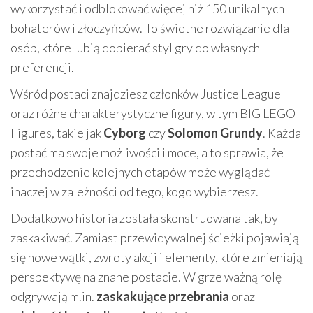
wykorzystać i odblokować więcej niż 150 unikalnych
bohaterów i złoczyńców. To świetne rozwiązanie dla
osób, które lubią dobierać styl gry do własnych
preferencji.
Wśród postaci znajdziesz członków Justice League
oraz różne charakterystyczne figury, w tym BIG LEGO
Figures, takie jak
Cyborg
czy
Solomon Grundy
. Każda
postać ma swoje możliwości i moce, a to sprawia, że
przechodzenie kolejnych etapów może wyglądać
inaczej w zależności od tego, kogo wybierzesz.
Dodatkowo historia została skonstruowana tak, by
zaskakiwać. Zamiast przewidywalnej ścieżki pojawiają
się nowe wątki, zwroty akcji i elementy, które zmieniają
perspektywę na znane postacie. W grze ważną rolę
odgrywają m.in.
zaskakujące przebrania
oraz