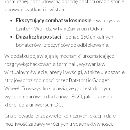
kosmicznej, rozbudowaną obsadę postaci oraz historię
z nowymi wątkami i twistami.
Ekscytujący combat w kosmosie
– walczysz w
Lantern Worlds, w tym Zamaron i Odym.
Duża liczba postaci
– ponad 150 unikalnych
bohaterów i złoczyńców do odblokowania.
W dodatku pojawiają się mechaniki urozmaicające
rozgrywkę: hackowanie terminali, wyzwania w
wirtualnym świecie, areny i wyścigi, a także ulepszanie
strojów oraz zdolności przez Bat-tastic Gadget
Wheel. To wszystko sprawia, że gra jest dobrym
wyborem zarówno dla fanów LEGO, jak i dla osób,
które lubią uniwersum DC.
Gra prowadzi przez wiele ikonicznych lokacji i daje
możliwość zabawy w różnych trybach aktywności,