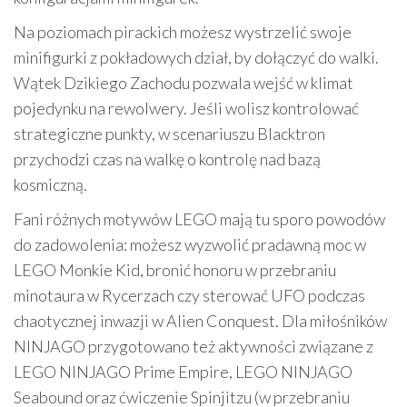
Na poziomach pirackich możesz wystrzelić swoje
minifigurki z pokładowych dział, by dołączyć do walki.
Wątek Dzikiego Zachodu pozwala wejść w klimat
pojedynku na rewolwery. Jeśli wolisz kontrolować
strategiczne punkty, w scenariuszu Blacktron
przychodzi czas na walkę o kontrolę nad bazą
kosmiczną.
Fani różnych motywów LEGO mają tu sporo powodów
do zadowolenia: możesz wyzwolić pradawną moc w
LEGO Monkie Kid, bronić honoru w przebraniu
minotaura w Rycerzach czy sterować UFO podczas
chaotycznej inwazji w Alien Conquest. Dla miłośników
NINJAGO przygotowano też aktywności związane z
LEGO NINJAGO Prime Empire, LEGO NINJAGO
Seabound oraz ćwiczenie Spinjitzu (w przebraniu