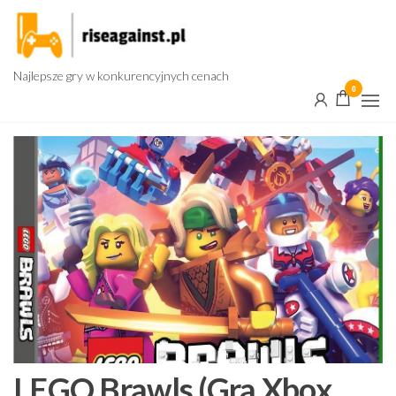
Przejdź
do
treści
Najlepsze gry w konkurencyjnych cenach
0
LEGO Brawls (Gra Xbox