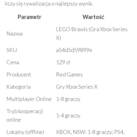
liczy się rywalizacja o najlepszy wynik.
Parametr
Wartość
LEGO Brawls (Gra Xbox Series
Nazwa
X)
SKU
a54d5d59899e
Cena
129 zł
Producent
Red Games
Kategoria
Gry Xbox Series X
Multiplayer Online
1-8 graczy
Tryb kooperacji
1-4 graczy
online
Lokalny (offline)
XBOX, NSW: 1-8 graczy; PS4,