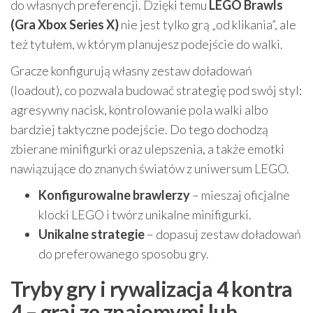
do własnych preferencji. Dzięki temu
LEGO Brawls
(Gra Xbox Series X)
nie jest tylko grą „od klikania”, ale
też tytułem, w którym planujesz podejście do walki.
Gracze konfigurują własny zestaw doładowań
(loadout), co pozwala budować strategię pod swój styl:
agresywny nacisk, kontrolowanie pola walki albo
bardziej taktyczne podejście. Do tego dochodzą
zbierane minifigurki oraz ulepszenia, a także emotki
nawiązujące do znanych światów z uniwersum LEGO.
Konfigurowalne brawlerzy
– mieszaj oficjalne
klocki LEGO i twórz unikalne minifigurki.
Unikalne strategie
– dopasuj zestaw doładowań
do preferowanego sposobu gry.
Tryby gry i rywalizacja 4 kontra
4 – graj ze znajomymi lub